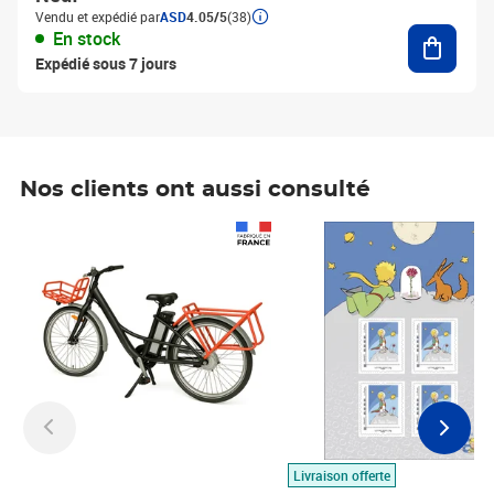
Vendu et expédié par
ASD
4.05/5
(38)
Ajouter
En stock
Expédié sous 7 jours
Nos clients ont aussi consulté
Prix 1 490,00€
Prix 7,50€
Livraison offerte