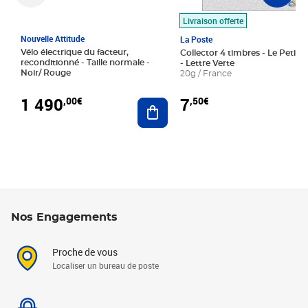
Livraison offerte
Nouvelle Attitude
La Poste
Vélo électrique du facteur,
Collector 4 timbres - Le Petit P
reconditionné - Taille normale -
- Lettre Verte
Noir/ Rouge
20g / France
1 490
7
,00€
,50€
Ajouter au panier
Nos Engagements
Proche de vous
Localiser un bureau de poste