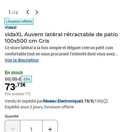
1
/10
Livraison offerte
Vidaxl
vidaXL Auvent latéral rétractable de patio
100x500 cm Gris
Ce store latéral à la fois simple et élégant crée un petit coin
confortable tout en vous procurant l’intimité dont vous avez
besoin sur votre terrasse ou votre balcon. Cela peut également
Voir la description
aider à protéger les personnes du vent et du soleil bas. L'écran est
En stock
en polyester résistant aux UV et aux déchirures. La cassette est
99,99 €
installée sur une base en acier solide en position verticale et le
-26%
73
,73€
store rétractable peut être facilement retiré tout droit. Le store a
également une fonction de retour en arrière automatique. Le store
Prix unitaire TTC
de balcon est facile à assembler. La livraison comprend des
Vendu et expédié par
Réseau Electronique
3.75/5
(106)
accessoires de montage.Couleur : grisMatériau : tissu avec
Expédié sous 2 jours
livraison offerte
revêtement en PU + couverture en acier enduit de
Quantité : 1
poudreDimensions : 100 x 0-500 cm (H x l)Tissu : 100 %
Quantité
polyesterRésistance aux UV et à l'eau