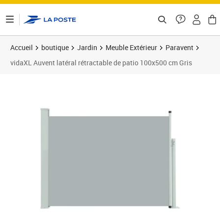
ontenu de la page
Accueil
boutique
Jardin
Meuble Extérieur
Paravent
vidaXL Auvent latéral rétractable de patio 100x500 cm Gris
Prix barré 99,99 €
Prix 73,73€
Prix 7
Prix 7