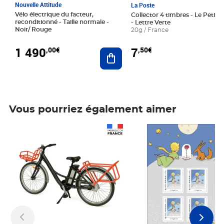
Nouvelle Attitude
La Poste
Vélo électrique du facteur,
Collector 4 timbres - Le Petit P
reconditionné - Taille normale -
- Lettre Verte
Noir/ Rouge
20g / France
1 490
7
,00€
,50€
Ajouter au panier
Vous pourriez également aimer
Prix 1 490,00€
Prix 7,50€