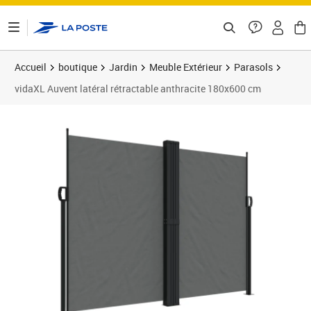
ontenu de la page
Accueil
boutique
Jardin
Meuble Extérieur
Parasols
vidaXL Auvent latéral rétractable anthracite 180x600 cm
Prix 201,89€
Prix 2