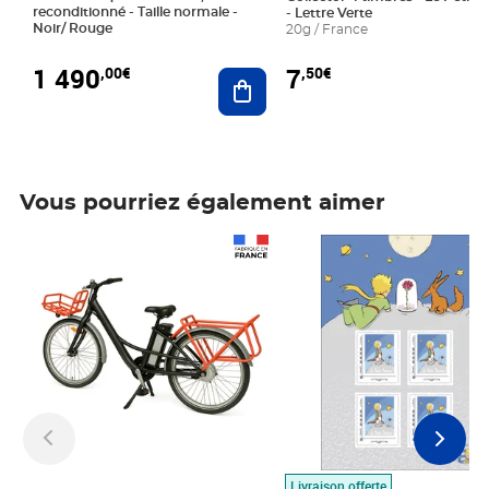
reconditionné - Taille normale -
- Lettre Verte
Noir/ Rouge
20g / France
1 490
7
,00€
,50€
Ajouter au panier
Vous pourriez également aimer
Prix 1 490,00€
Prix 7,50€
Livraison offerte