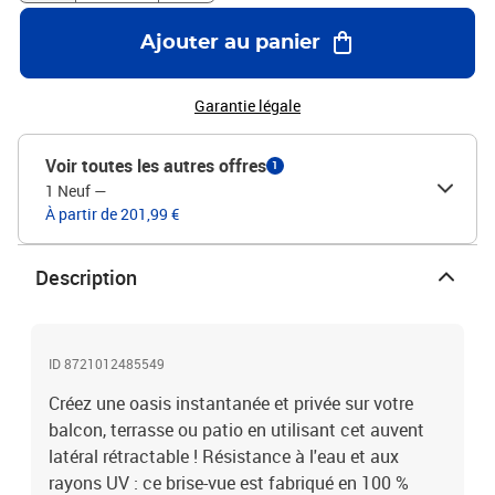
mural supplémentaire selon les besoins.Couleur :
anthraciteMatériau du tissu : 100 % polyester avec un revêtement
Ajouter au panier
en polyuréthaneMatériau du cadre : acierDimensions : 180 x 600
cm (H x l)Assemblage requis : ouiAccessoires de montage inclus
Garantie légale
Voir toutes les autres offres
1
1 Neuf
—
À partir de 201,99 €
Description
ID 8721012485549
Créez une oasis instantanée et privée sur votre
balcon, terrasse ou patio en utilisant cet auvent
latéral rétractable ! Résistance à l'eau et aux
rayons UV : ce brise-vue est fabriqué en 100 %