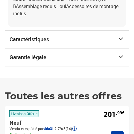
l)Assemblage requis : ouiAccessoires de montage
inclus
Caractéristiques
Garantie légale
Toutes les autres offres
201
,99€
Livraison Offerte
Neuf
Vendu et expédié par
vidaXL
2.79/5
(14)
Ajouter