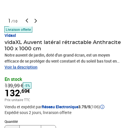
1
/10
Livraison offerte
Vidaxl
vidaXL Auvent latéral rétractable Anthracite
100 x 1000 cm
Notre auvent de jardin, doté d'un grand écran, est un moyen
efficace de se protéger du vent constant et du soleil bas tout en
assurant votre intimité. La conception simple mais élégante en
Voir la description
fait un complément idéal pour votre jardin, terrasse, balcon, etc.
En stock
L'écran d'intimité est doté d'une fonction d'enroulement
139,99 €
automatique et sa largeur est réglable jusqu'à 1000 cm. L'écran
-5%
132
,69€
d'extérieur est en polyester résistant aux UV, à la déchirure et à
l'eau, avec un revêtement PU. La livraison comprend également
Prix unitaire TTC
des accessoires de montage et 2 poteaux.Couleur :
Vendu et expédié par
Réseau Electronique
3.75/5
(106)
anthraciteMatériau : 100% polyester avec revêtement en PU +
Expédié sous 2 jours
livraison offerte
cadre en acier + rouleau en aluminiumDimensions : 100 x (0 -
Quantité : 1
1000) cm (H x l)Écran rétractable à double faceSe rétracte
Quantité
automatiquementY compris accessoires de montage et 2 poteaux