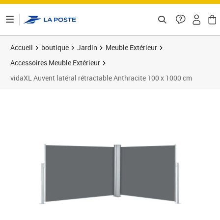
ontenu de la page
Accueil
boutique
Jardin
Meuble Extérieur
Accessoires Meuble Extérieur
vidaXL Auvent latéral rétractable Anthracite 100 x 1000 cm
Prix barré 139,99 €
Prix 132,69€
Prix 1