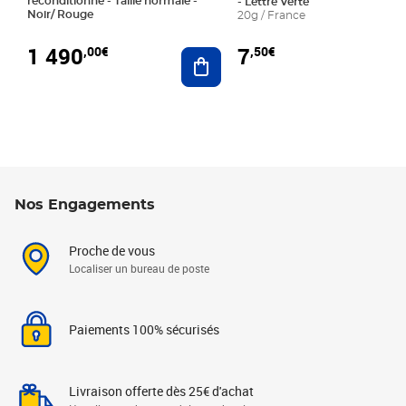
reconditionné - Taille normale -
- Lettre Verte
Noir/ Rouge
20g / France
1 490
7
,00€
,50€
Ajouter au panier
Nos Engagements
Proche de vous
Localiser un bureau de poste
Paiements 100% sécurisés
Livraison offerte dès 25€ d'achat