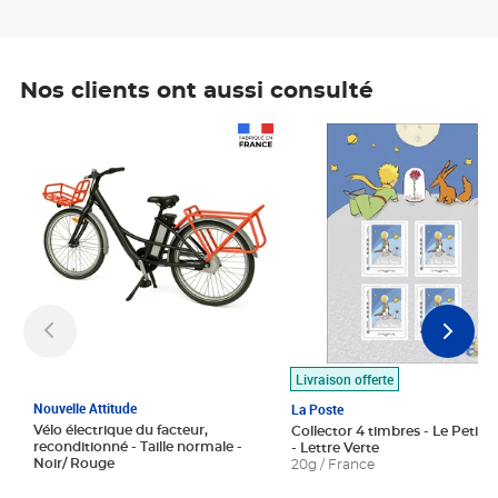
Nos clients ont aussi consulté
Prix 1 490,00€
Prix 7,50€
Livraison offerte
Nouvelle Attitude
La Poste
Vélo électrique du facteur,
Collector 4 timbres - Le Petit P
reconditionné - Taille normale -
- Lettre Verte
Noir/ Rouge
20g / France