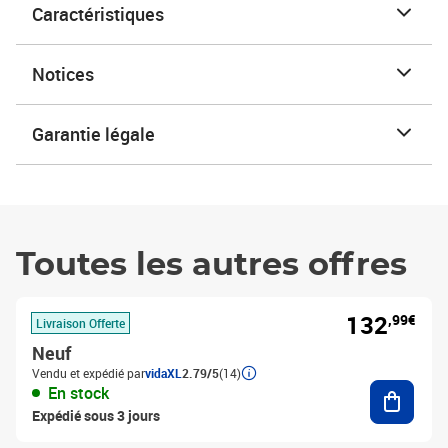
Caractéristiques
Notices
Garantie légale
Toutes les autres offres
132
,99€
Livraison Offerte
Neuf
Vendu et expédié par
vidaXL
2.79/5
(14)
Ajouter
En stock
Expédié sous 3 jours