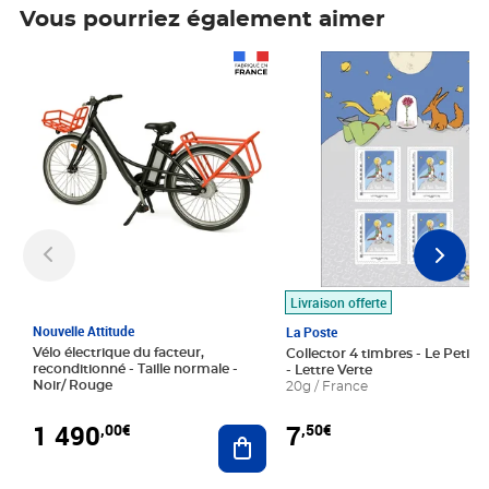
Vous pourriez également aimer
Prix 1 490,00€
Prix 7,50€
Livraison offerte
Nouvelle Attitude
La Poste
Vélo électrique du facteur,
Collector 4 timbres - Le Petit P
reconditionné - Taille normale -
- Lettre Verte
Noir/ Rouge
20g / France
1 490
7
,00€
,50€
Ajouter au panier