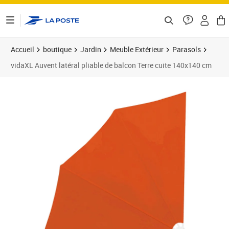
ontenu de la page
Accueil
boutique
Jardin
Meuble Extérieur
Parasols
vidaXL Auvent latéral pliable de balcon Terre cuite 140x140 cm
Prix 36,68€
Prix 3