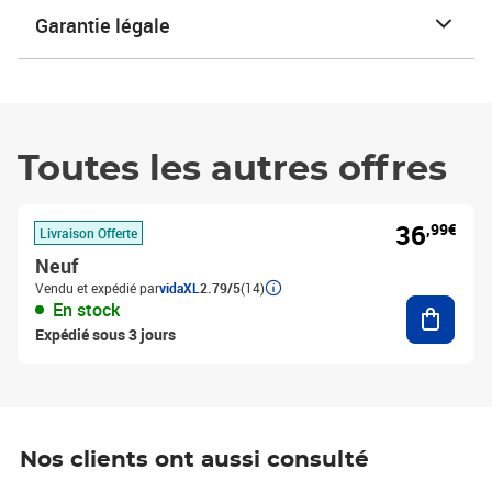
Garantie légale
Toutes les autres offres
36
,99€
Livraison Offerte
Neuf
Vendu et expédié par
vidaXL
2.79/5
(14)
Ajouter
En stock
Expédié sous 3 jours
Nos clients ont aussi consulté