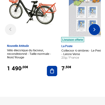
Livraison offerte
Nouvelle Attitude
La Poste
Vélo électrique du facteur,
Collector 4 timbres - Le Petit P
reconditionné - Taille normale -
- Lettre Verte
Noir/ Rouge
20g / France
1 490
7
,00€
,50€
Ajouter au panier