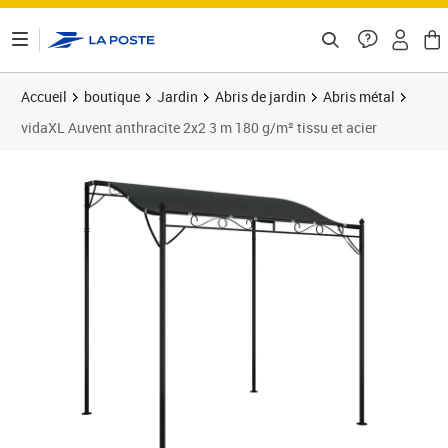
ontenu de la page
Accueil
boutique
Jardin
Abris de jardin
Abris métal
vidaXL Auvent anthracite 2x2 3 m 180 g/m² tissu et acier
Prix 143,89€
Prix b
Prix 1