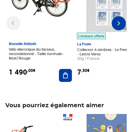
Livraison offerte
Nouvelle Attitude
La Poste
Vélo électrique du facteur,
Collector 4 timbres - Le Petit P
reconditionné - Taille normale -
- Lettre Verte
Noir/ Rouge
20g / France
1 490
7
,00€
,50€
Ajouter au panier
Vous pourriez également aimer
Prix 1 490,00€
Prix 7,50€