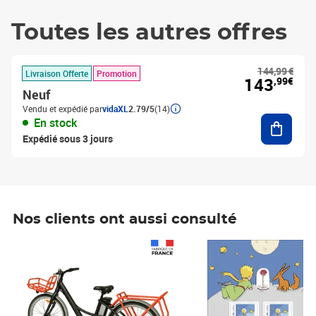
Toutes les autres offres
144,99 €
Livraison Offerte
Promotion
143
,99€
Neuf
Vendu et expédié par
vidaXL
2.79/5
(14)
Ajouter
En stock
Expédié sous 3 jours
Nos clients ont aussi consulté
Prix 1 490,00€
Prix 7,50€