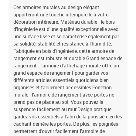
cachant derrière les portes. De plus, les poignées permettent
Ces armoires murales au design élégant
d'ouvrir facilement l'armoire de rangement.Large application :
apporteront une touche intemporelle à votre
grâce à son design simple, le placard mural convient à votre salon,
chambre à coucher, bureau et à tout autre espace de vie. Bon à
décoration intérieure. Matériau durable : le bois
savoir :Les vis et les chevilles pour l'intérieur du mur ne sont pas
d'ingénierie est d'une qualité exceptionnelle avec
incluses. Nous vous conseillons de trouver et d'utiliser des vis et
une surface lisse et se caractérise également par
des chevilles adaptées spécifiquement à vos murs. Si vous n'êtes
sa solidité, stabilité et résistance à l'humidité.
pas sûr, vous pouvez consulter un professionnel. Veuillez lire et
Fabriquée en bois d'ingénierie, cette armoire de
suivre chaque étape des instructions.Couleur : chêne
rangement est robuste et durable.Grand espace de
marronMatériau : bois d'ingénierieDimensions (chacune) : 69,5 x
rangement : l'armoire d'affichage murale offre un
34 x 90 cm (l x P x H)L'assemblage est requisLa livraison contient
:2 x armoire murale
grand espace de rangement pour garder vos
différents articles essentiels quotidiens bien
organisés et facilement accessibles.Fonction
murale : l'armoire de rangement avec portes ne
prend pas de place au sol. Vous pouvez la
suspendre facilement au mur.Design pratique :
gardez vos essentiels à l'abri de la poussière en les
cachant derrière les portes. De plus, les poignées
permettent d'ouvrir facilement l'armoire de