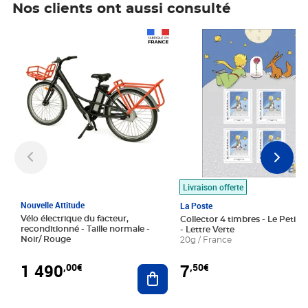
Nos clients ont aussi consulté
Prix 1 490,00€
Prix 7,50€
Livraison offerte
Nouvelle Attitude
La Poste
Vélo électrique du facteur,
Collector 4 timbres - Le Petit P
reconditionné - Taille normale -
- Lettre Verte
Noir/ Rouge
20g / France
1 490
7
,00€
,50€
Ajouter au panier