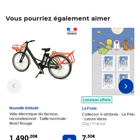
Vous pourriez également aimer
Prix 1 490,00€
Prix 7,50€
Livraison offerte
Nouvelle Attitude
La Poste
Vélo électrique du facteur,
Collector 4 timbres - Le Petit P
reconditionné - Taille normale -
- Lettre Verte
Noir/ Rouge
20g / France
1 490
7
,00€
,50€
Ajouter au panier