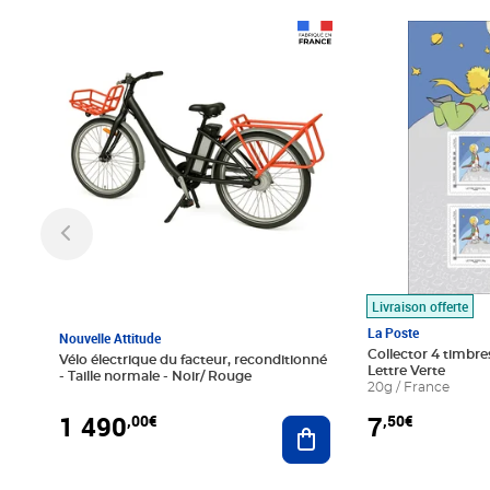
Prix 1 490,00€
Prix 7,50€
Livraison offerte
La Poste
Nouvelle Attitude
Collector 4 timbres
Vélo électrique du facteur, reconditionné
Lettre Verte
- Taille normale - Noir/ Rouge
20g / France
1 490
7
,00€
,50€
Ajouter au panier