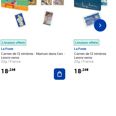
Livraison offerte
Livraison offerte
La Poste
La Poste
Carnet de 12 timbres - Maman dans l'art -
Carnet de 12 timbres - Le bl
Lettre verte
Lettre verte
20g / France
20g / France
18
18
,24€
,24€
r au panier
Ajouter au panier