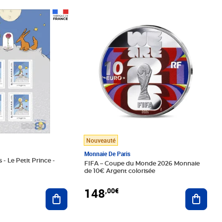
Prix 148,00€
Nouveauté
Monnaie De Paris
 - Le Petit Prince -
FIFA – Coupe du Monde 2026 Monnaie
de 10€ Argent colorisée
148
,00€
Ajouter au panier
Ajoute