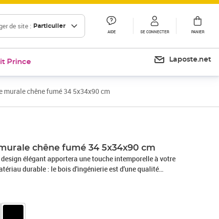
er de site :
Particulier
AIDE
SE CONNECTER
PANIER
Laposte.net
it Prince
e murale chêne fumé 34 5x34x90 cm
 murale chêne fumé 34 5x34x90 cm
 design élégant apportera une touche intemporelle à votre
tériau durable : le bois d'ingénierie est d'une qualité
surface lisse et se caractérise également par sa solidité,
 l'humidité. Fabriquée en bois d'ingénierie, cette armoire de
t durable. Grand espace de rangement : l'armoire suspendue
e rangement pour garder vos divers essentiels quotidiens bien