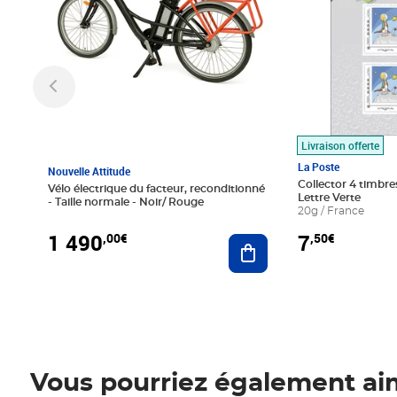
Livraison offerte
La Poste
Nouvelle Attitude
Collector 4 timbres
Vélo électrique du facteur, reconditionné
Lettre Verte
- Taille normale - Noir/ Rouge
20g / France
1 490
7
,00€
,50€
Ajouter au panier
Vous pourriez également ai