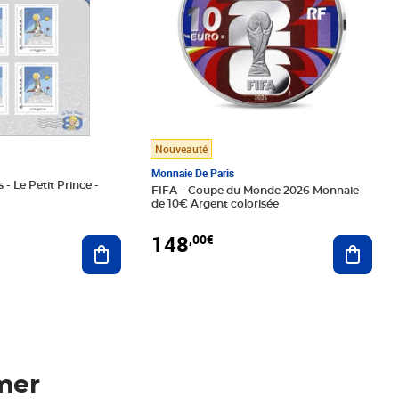
Nouveauté
Monnaie De Paris
 - Le Petit Prince -
FIFA – Coupe du Monde 2026 Monnaie
de 10€ Argent colorisée
148
,00€
Ajouter au panier
Ajoute
mer