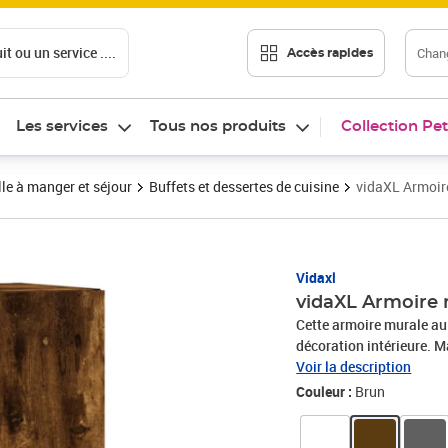
t ou un service ....
Chang
Accès rapides
Les services
Tous nos produits
Collection Pet
le à manger et séjour
Buffets et dessertes de cuisine
vidaXL Armoir
Vidaxl
vidaXL Armoire
Cette armoire murale au
décoration intérieure. Ma
exceptionnelle avec une 
Voir la description
stabilité et résistance à
Couleur :
Brun
rangement est robuste e
offre un grand espace d