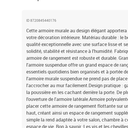
ID 8720845440176
Cette armoire murale au design élégant apportera
votre décoration intérieure. Matériau durable : le b
qualité exceptionnelle avec une surface lisse et s
solidité, stabilité et résistance à l'humidité. Fabri
armoire de rangement est robuste et durable. Gra
l'armoire suspendue offre un grand espace de ran
essentiels quotidiens bien organisés et à portée 
l'armoire murale suspendue ne prend pas de place
l'accrocher au mur facilement.Design pratique : ga
la poussière en les cachant derrière la porte. De plu
l'ouverture de l'armoire latérale.Armoire polyvale
placer cette armoire de rangement flottante sur u
haut, créant ainsi un espace de rangement supplé
simple la rend adaptée à votre salon, chambre à c
espace de vie. Bon à savoir :Les vis et les cheville