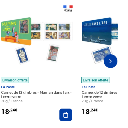
Prix 18,24€
Prix 18,24€
Livraison offerte
Livraison offerte
La Poste
La Poste
Carnet de 12 timbres - Maman dans l'art -
Carnet de 12 timbres - Le bl
Lettre verte
Lettre verte
20g / France
20g / France
18
18
,24€
,24€
r au panier
Ajouter au panier