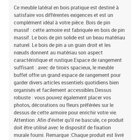
dispositif de fixation murale fourni. Remarque :Chaque produit est
Ce meuble latéral en bois pratique est destiné à
livré avec un manuel de montage dans la boîte pour un montage
satisfaire vos différentes exigences et est un
facile.Matériau : bois de pin massif (non traité)Dimensions : 100 x
40 x 90 cm (l x P x H)Legal Documents:Vous trouverez ici plus de
complément idéal à votre pièce. Bois de pin
détails sur la façon d'empêcher vos meubles de basculer
massif : cette armoire est fabriquée en bois de pin
massif. Le bois de pin solide est un beau matériau
naturel. Le bois de pin a un grain droit et les
nœuds donnent au matériau son aspect
caractéristique et rustique.Espace de rangement
suffisant : avec de tiroirs spacieux, le meuble
buffet offre un grand espace de rangement pour
garder divers articles essentiels quotidiens bien
organisés et facilement accessibles.Dessus
robuste : vous pouvez également placer vos
photos, décorations ou fleurs préférées sur le
dessus de cette armoire pour enrichir votre vie.
Attention :Afin d'éviter qu'il ne bascule, ce produit
doit être utilisé avec le dispositif de fixation
murale fourni. Remarque :Chaque produit est livré