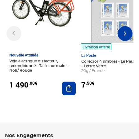
Livraison offerte
Nouvelle Attitude
La Poste
Vélo électrique du facteur,
Collector 4 timbres - Le Petit P
reconditionné - Taille normale -
- Lettre Verte
Noir/ Rouge
20g / France
1 490
7
,00€
,50€
Ajouter au panier
Nos Engagements