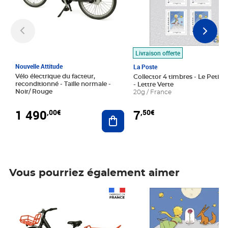
Livraison offerte
Nouvelle Attitude
La Poste
Vélo électrique du facteur,
Collector 4 timbres - Le Petit P
reconditionné - Taille normale -
- Lettre Verte
Noir/ Rouge
20g / France
1 490
7
,00€
,50€
Ajouter au panier
Vous pourriez également aimer
Prix 1 490,00€
Prix 7,50€