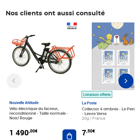
Nos clients ont aussi consulté
Prix 1 490,00€
Prix 7,50€
Livraison offerte
Nouvelle Attitude
La Poste
Vélo électrique du facteur,
Collector 4 timbres - Le Petit P
reconditionné - Taille normale -
- Lettre Verte
Noir/ Rouge
20g / France
1 490
7
,00€
,50€
Ajouter au panier