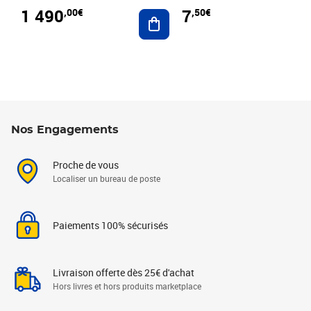
1 490
7
,00€
,50€
Ajouter au panier
Nos Engagements
Proche de vous
Localiser un bureau de poste
Paiements 100% sécurisés
Livraison offerte dès 25€ d'achat
Hors livres et hors produits marketplace