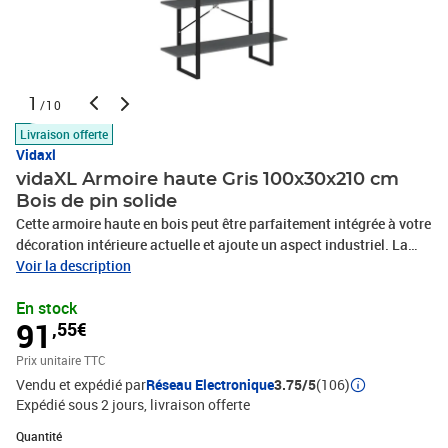
1
/10
Livraison offerte
Vidaxl
vidaXL Armoire haute Gris 100x30x210 cm
Bois de pin solide
Cette armoire haute en bois peut être parfaitement intégrée à votre
décoration intérieure actuelle et ajoute un aspect industriel. La
bibliothèque est fabriquée en bois de pin massif, assurant sa
Voir la description
robustesse, sa durabilité et son service de longue durée. Elle
En stock
dispose de 6 étagères, offrant un grand espace de rangement pour
91
,55€
stocker et afficher vos articles ou décorations. L'étagère de
rangement est facile à nettoyer avec un chiffon humide. En outre,
Prix unitaire TTC
elle peut également être utilisée comme 2 petites armoires.
Vendu et expédié par
Réseau Electronique
3.75/5
(106)
Remarque : les vis et les chevilles pour l'intérieur du mur ne sont
Expédié sous 2 jours
livraison offerte
pas incluses. Recherchez et utilisez des vis et des chevilles
adaptées à vos murs. Si vous n'êtes pas sûr, demandez conseil à
Quantité : 1
Quantité