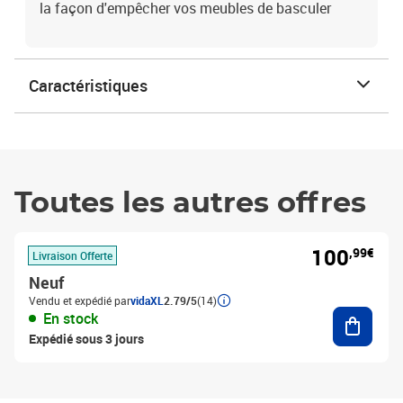
la façon d'empêcher vos meubles de basculer
Caractéristiques
Toutes les autres offres
100
,99€
Livraison Offerte
Neuf
Vendu et expédié par
vidaXL
2.79/5
(14)
Ajouter
En stock
Expédié sous 3 jours