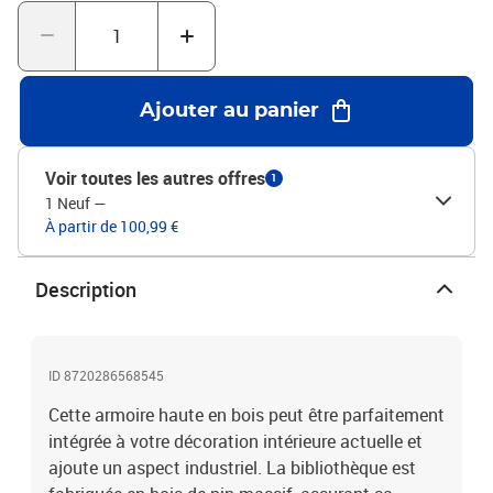
un professionnel. Lisez et suivez attentivement chaque étape des
instructions.Couleur : grisMatériau : bois de pin massif,
métalDimensions : 100 x 30 x 210 cm (l x P x H)L'assemblage est
requisATTENTION: afin d'éviter qu'il ne bascule, ce produit doit être
utilisé avec le dispositif de fixation murale fourniLegal
Ajouter au panier
Documents:Vous trouverez ici plus de détails sur la façon
d'empêcher vos meubles de basculer
Voir toutes les autres offres
1
1 Neuf
—
À partir de 100,99 €
Description
ID 8720286568545
Cette armoire haute en bois peut être parfaitement
intégrée à votre décoration intérieure actuelle et
ajoute un aspect industriel. La bibliothèque est