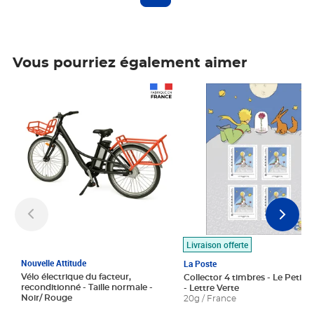
Vous pourriez également aimer
Prix 1 490,00€
Prix 7,50€
Livraison offerte
Nouvelle Attitude
La Poste
Vélo électrique du facteur,
Collector 4 timbres - Le Petit P
reconditionné - Taille normale -
- Lettre Verte
Noir/ Rouge
20g / France