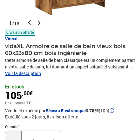
1
/10
Livraison offerte
Vidaxl
vidaXL Armoire de salle de bain vieux bois
60x33x80 cm bois ingénierie
Cette armoire de salle de bain classique est un complément parfait
à votre salle de bain, lui donnant un aspect soigné et saisissant !
Matériau robuste : le bois d'ingénierie est d'une qualité
Voir la description
exceptionnelle avec une surface lisse et présente également
En stock
résistance, stabilité et résistance à l'humidité.Beaucoup de
105
,60€
rangement : cette armoire de salle de bain a 1 tiroir et 2 portes,
vous offrant un grand espace de rangement pour ranger vos
Prix unitaire TTC
essentiels dans votre salle de bain.Design élégant : les lignes
Vendu et expédié par
Réseau Electronique
3.75/5
(106)
épurées et le design élégant font que cette armoire de rangement
Expédié sous 2 jours
livraison offerte
de salle de bain s'intègre parfaitement dans votre salle de bain.
Attention :Pour éviter qu'il ne bascule, ce produit doit être utilisé
Quantité : 1
Quantité
avec le dispositif de fixation murale fourni.Couleur : vieux
boisMatériau : bois d'ingénierieDimensions : 60 x 33 x 80 cm (l x P