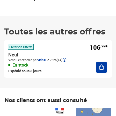
Toutes les autres offres
106
,99€
Livraison Offerte
Neuf
Vendu et expédié par
vidaXL
2.79/5
(14)
Ajouter
En stock
Expédié sous 3 jours
Nos clients ont aussi consulté
Prix 1 490,00€
Prix 7,50€