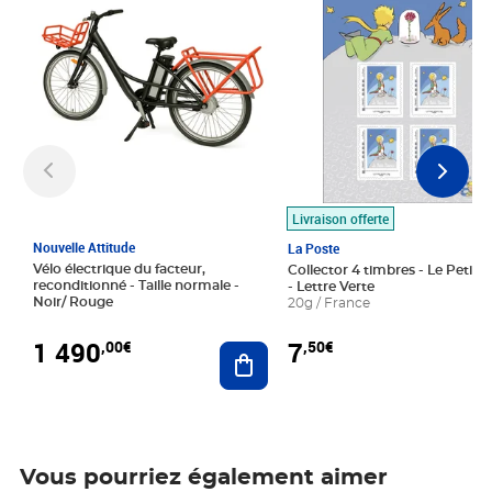
Livraison offerte
Nouvelle Attitude
La Poste
Vélo électrique du facteur,
Collector 4 timbres - Le Petit P
reconditionné - Taille normale -
- Lettre Verte
Noir/ Rouge
20g / France
1 490
7
,00€
,50€
Ajouter au panier
Vous pourriez également aimer