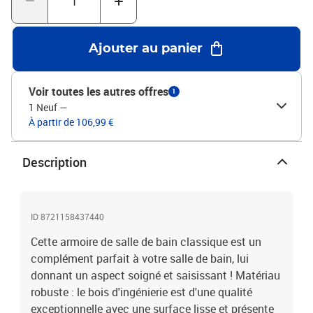
x H)Assemblage requis : ouiLegal Documents:Vous trouverez ici
plus de détails sur la façon d'empêcher vos meubles de basculer
Ajouter au panier
Voir toutes les autres offres
1
1 Neuf
—
À partir de 106,99 €
Description
ID 8721158437440
Cette armoire de salle de bain classique est un
complément parfait à votre salle de bain, lui
donnant un aspect soigné et saisissant ! Matériau
robuste : le bois d'ingénierie est d'une qualité
exceptionnelle avec une surface lisse et présente