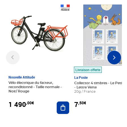
Prix 1 490,00€
Prix 7,50€
Livraison offerte
Nouvelle Attitude
La Poste
Vélo électrique du facteur,
Collector 4 timbres - Le Petit P
reconditionné - Taille normale -
- Lettre Verte
Noir/ Rouge
20g / France
1 490
7
,00€
,50€
Ajouter au panier