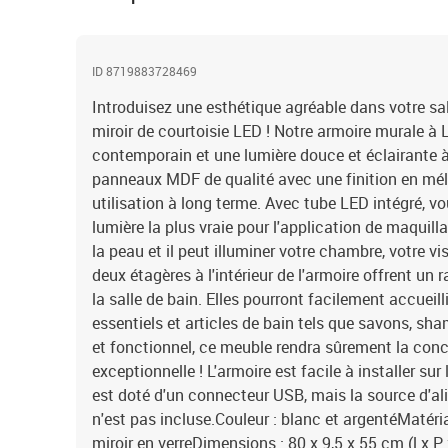
ID 8719883728469
Introduisez une esthétique agréable dans votre sal
miroir de courtoisie LED ! Notre armoire murale à
contemporain et une lumière douce et éclairante à t
panneaux MDF de qualité avec une finition en mé
utilisation à long terme. Avec tube LED intégré, v
lumière la plus vraie pour l'application de maquilla
la peau et il peut illuminer votre chambre, votre vis
deux étagères à l'intérieur de l'armoire offrent u
la salle de bain. Elles pourront facilement accueilli
essentiels et articles de bain tels que savons, sha
et fonctionnel, ce meuble rendra sûrement la conce
exceptionnelle ! L'armoire est facile à installer su
est doté d'un connecteur USB, mais la source d'al
n'est pas incluse.Couleur : blanc et argentéMatéri
miroir en verreDimensions : 80 x 9,5 x 55 cm (l x P