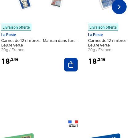
Livraison offerte
Livraison offerte
La Poste
La Poste
Carnet de 12 timbres - Maman dans l'art -
Carnet de 12 timbres - Le bl
Lettre verte
Lettre verte
20g / France
20g / France
18
18
,24€
,24€
r au panier
Ajouter au panier
Prix 18,24€
Prix 18,24€