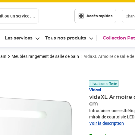
t ou un service ....
Chang
Accès rapides
Les services
Tous nos produits
Collection Pet
bain
Meubles rangement de salle de bain
vidaXL Armoire de salle de
Prix 116,89€
Livraison offerte
Vidaxl
vidaXL Armoire d
cm
Introduisez une esthétiq
miroir de courtoisie LED
contemporain et une lumiè
Voir la description
panneaux MDF de qualité