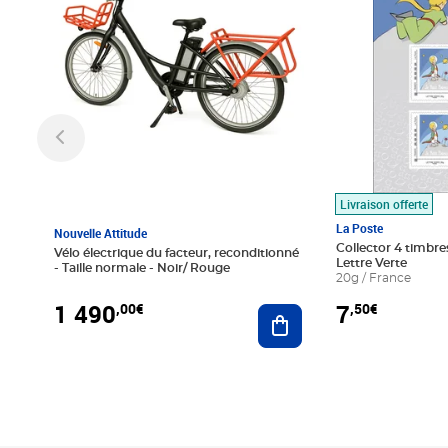
Livraison offerte
La Poste
Nouvelle Attitude
Collector 4 timbres
Vélo électrique du facteur, reconditionné
Lettre Verte
- Taille normale - Noir/ Rouge
20g / France
1 490
7
,00€
,50€
Ajouter au panier