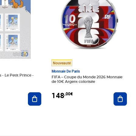
Nouveauté
Monnaie De Paris
 - Le Petit Prince -
FIFA – Coupe du Monde 2026 Monnaie
de 10€ Argent colorisée
148
,00€
Ajouter au panier
Ajoute