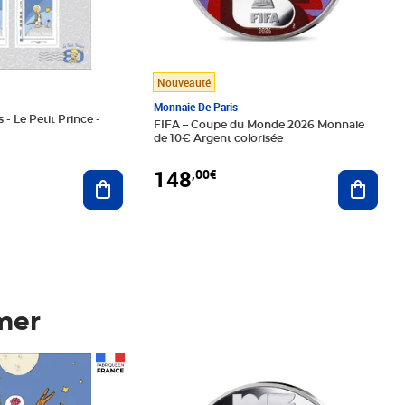
Nouveauté
Monnaie De Paris
 - Le Petit Prince -
FIFA – Coupe du Monde 2026 Monnaie
de 10€ Argent colorisée
148
,00€
Ajouter au panier
Ajoute
mer
Prix 148,00€