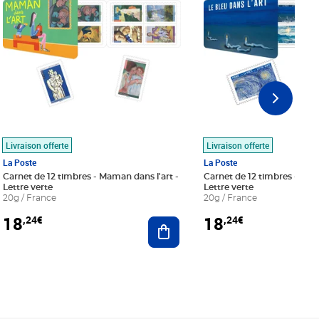
Livraison offerte
Livraison offerte
La Poste
La Poste
Carnet de 12 timbres - Maman dans l'art -
Carnet de 12 timbres - Le bl
Lettre verte
Lettre verte
20g / France
20g / France
18
18
,24€
,24€
r au panier
Ajouter au panier