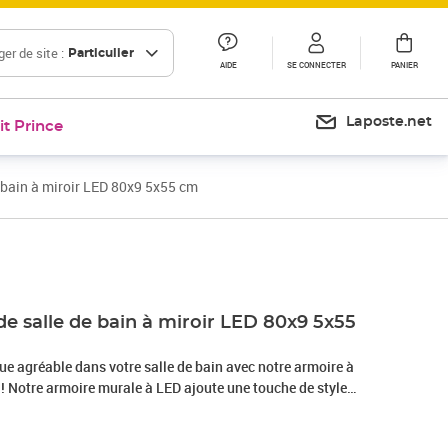
er de site :
Particulier
AIDE
SE CONNECTER
PANIER
Laposte.net
it Prince
 bain à miroir LED 80x9 5x55 cm
Prix 116,99€
Prix 145,02€
e salle de bain à miroir LED 80x9 5x55
ue agréable dans votre salle de bain avec notre armoire à
 ! Notre armoire murale à LED ajoute une touche de style
re douce et éclairante à toute pièce ! Elle est faite de
 avec une finition en mélamine, garantissant une utilisation