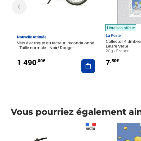
Livraison offerte
La Poste
Nouvelle Attitude
Collector 4 timbres
Vélo électrique du facteur, reconditionné
Lettre Verte
- Taille normale - Noir/ Rouge
20g / France
1 490
7
,00€
,50€
Ajouter au panier
Vous pourriez également ai
Prix 1 490,00€
Prix 7,50€