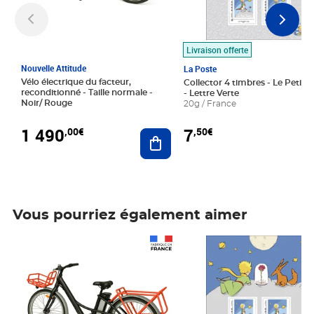
Livraison offerte
Nouvelle Attitude
La Poste
Vélo électrique du facteur,
Collector 4 timbres - Le Petit P
reconditionné - Taille normale -
- Lettre Verte
Noir/ Rouge
20g / France
1 490
7
,00€
,50€
Ajouter au panier
Vous pourriez également aimer
Prix 1 490,00€
Prix 7,50€