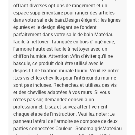
sans perdre de qualité. Couleur : Sonoma gris Matériau : bois
offrant diverses options de rangement et un
contreplaqué Dimensions : 30 x 30 x 183,5 cm (l x P x H)
espace supplémentaire pour ranger des articles
L'assemblage est requis Vous trouverez ici plus de détails sur la
dans votre salle de bain.Design élégant : les lignes
façon d'empêcher vos meubles de basculer EAN : 8720286931745
épurées et le design élégant se fondent
SKU : 815109 Marque : vidaXL
parfaitement dans votre salle de bain.Matériau
facile à nettoyer : fabriquée en bois d'ingénierie,
l'armoire haute est facile à nettoyer avec un
chiffon humide. Attention :Afin d'éviter qu'il ne
bascule, ce produit doit être utilisé avec le
dispositif de fixation murale fourni. Veuillez noter
:Les vis et les chevilles pour l'intérieur du mur ne
sont pas incluses. Recherchez et utilisez des vis
et des chevilles adaptées à vos murs. Si vous
n'êtes pas sûr, demandez conseil à un
professionnel. Lisez et suivez attentivement
chaque étape de l'instruction. Veuillez noter :Le
panneau latéral de l'armoire se compose de deux
parties connectées.Couleur : Sonoma grisMatériau