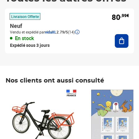
80
,99€
Livraison Offerte
Neuf
Vendu et expédié par
vidaXL
2.79/5
(14)
Ajouter
En stock
Expédié sous 3 jours
Nos clients ont aussi consulté
Prix 1 490,00€
Prix 7,50€