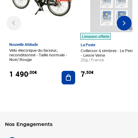
Livraison offerte
Nouvelle Attitude
La Poste
Vélo électrique du facteur,
Collector 4 timbres - Le Petit P
reconditionné - Taille normale -
- Lettre Verte
Noir/ Rouge
20g / France
1 490
7
,00€
,50€
Ajouter au panier
Nos Engagements