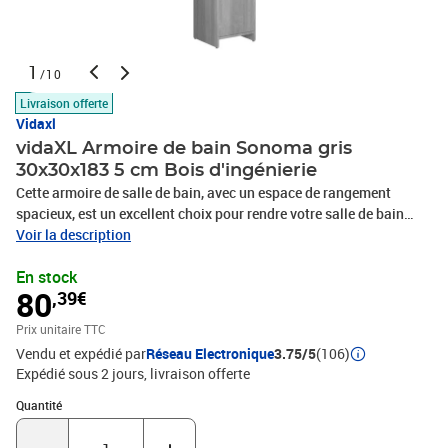
1
/10
Livraison offerte
Vidaxl
vidaXL Armoire de bain Sonoma gris
30x30x183 5 cm Bois d'ingénierie
Cette armoire de salle de bain, avec un espace de rangement
spacieux, est un excellent choix pour rendre votre salle de bain
bien rangée et frappante ! Grand espace de rangement : l'unité de
Voir la description
salle de bain dispose de 6 compartiments et de 2 portes, offrant
En stock
diverses options de rangement et un espace supplémentaire pour
80
,39€
ranger des articles dans votre salle de bain.Design élégant : les
lignes épurées et le design élégant se fondent parfaitement dans
Prix unitaire TTC
votre salle de bain.Matériau facile à nettoyer : fabriquée en bois
Vendu et expédié par
Réseau Electronique
3.75/5
(106)
d'ingénierie, l'armoire haute est facile à nettoyer avec un chiffon
Expédié sous 2 jours
livraison offerte
humide. Attention :Afin d'éviter qu'il ne bascule, ce produit doit être
utilisé avec le dispositif de fixation murale fourni. Veuillez noter
Quantité : 1
Quantité
:Les vis et les chevilles pour l'intérieur du mur ne sont pas incluses.
Recherchez et utilisez des vis et des chevilles adaptées à vos murs.