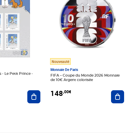
Nouveauté
Monnaie De Paris
 - Le Petit Prince -
FIFA – Coupe du Monde 2026 Monnaie
de 10€ Argent colorisée
148
,00€
Ajouter au panier
Ajoute