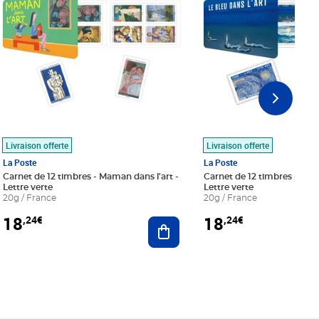
Livraison offerte
Livraison offerte
La Poste
La Poste
Carnet de 12 timbres - Maman dans l'art -
Carnet de 12 timbres - Le bl
Lettre verte
Lettre verte
20g / France
20g / France
18
18
,24€
,24€
r au panier
Ajouter au panier