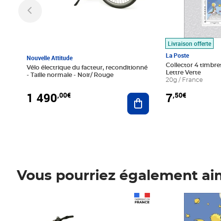
Livraison offerte
La Poste
Nouvelle Attitude
Collector 4 timbres
Vélo électrique du facteur, reconditionné
Lettre Verte
- Taille normale - Noir/ Rouge
20g / France
1 490
7
,00€
,50€
Ajouter au panier
Vous pourriez également ai
Prix 1 490,00€
Prix 7,50€