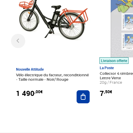
Livraison offerte
La Poste
Nouvelle Attitude
Collector 4 timbres
Vélo électrique du facteur, reconditionné
Lettre Verte
- Taille normale - Noir/ Rouge
20g / France
1 490
7
,00€
,50€
Ajouter au panier