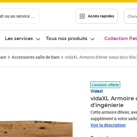
t ou un service ....
Chang
Accès rapides
Les services
Tous nos produits
Collection Pet
bain
Accessoires salle de bain
vidaXL Armoire d'évier vieux bois 90x
Prix 58,38€
Livraison offerte
Vidaxl
vidaXL Armoire d
d'ingénierie
Cette armoire d'évier, a
supplément à votre salle
saisissante ! Matériau du
Voir la description
avec une surface lisse et