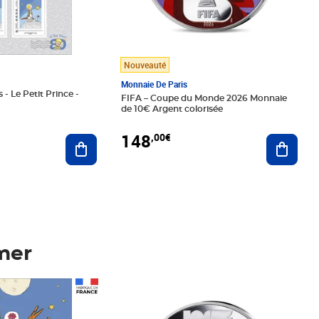
Nouveauté
Monnaie De Paris
 - Le Petit Prince -
FIFA – Coupe du Monde 2026 Monnaie
de 10€ Argent colorisée
148
,00€
Ajouter au panier
Ajoute
mer
Prix 148,00€