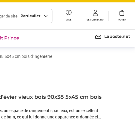
er de site :
Particulier
AIDE
SE CONNECTER
PANIER
Laposte.net
it Prince
38 5x45 cm bois d'ingénierie
Prix 58,99€
Prix 75,61€
'évier vieux bois 90x38 5x45 cm bois
vec un espace de rangement spacieux, est un excellent
 de bain, ce qui lui donne une apparence ordonnée et
rable : le bois d'ingénierie est d'une qualité exceptionnelle
 se caractérise également par sa solidité, stabilité et