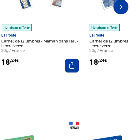
Livraison offerte
Livraison offerte
La Poste
La Poste
Carnet de 12 timbres - Maman dans l'art -
Carnet de 12 timbres - Le bl
Lettre verte
Lettre verte
20g / France
20g / France
18
18
,24€
,24€
r au panier
Ajouter au panier
Prix 18,24€
Prix 18,24€