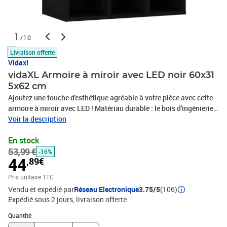
1
/10
Livraison offerte
Vidaxl
vidaXL Armoire à miroir avec LED noir 60x31
5x62 cm
Ajoutez une touche d'esthétique agréable à votre pièce avec cette
armoire à miroir avec LED ! Matériau durable : le bois d'ingénierie
est d'une qualité exceptionnelle avec une surface lisse et présente
Voir la description
également résistance, stabilité et résistance à l'humidité.Lumière
En stock
LED : l'armoire à miroir est équipée d'ampoules LED avec USB, ce
53,99 €
qui permet de changer facilement de mode du blanc chaud au
-16%
44
,89€
blanc froid. Les ampoules LED autour du miroir illuminent
également votre beauté.Modes d'installation flexibles : cette
Prix unitaire TTC
armoire à miroir à LED peut être placée de manière stable sur votre
Vendu et expédié par
Réseau Electronique
3.75/5
(106)
commode, ou vous pouvez la monter au mur pour économiser de
Expédié sous 2 jours
livraison offerte
l'espace au sol.Espace de rangement suffisant : grâce à la
Quantité : 1
disposition de ses étagères ouvertes, vous disposez de beaucoup
Quantité
d'espace et de rangement pour tous vos produits de beauté. Bon à