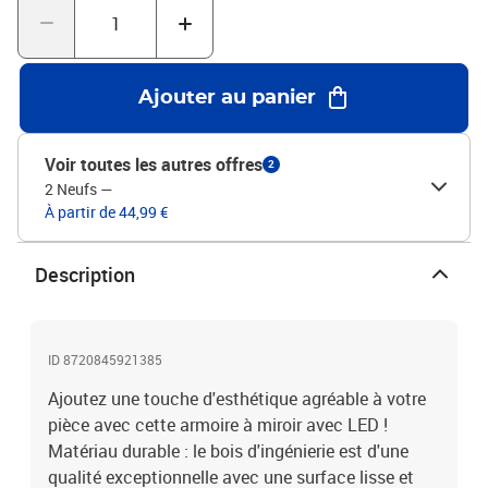
savoir :Les vis et les chevilles pour l'intérieur du mur ne sont pas
incluses. Nous vous conseillons de trouver et d'utiliser des vis et
des chevilles adaptées spécifiquement à vos murs. Si vous n'êtes
pas sûr, vous pouvez consulter un professionnel. Veuillez lire et
Ajouter au panier
suivre chaque étape des instructions.Couleur : noirMatériau : bois
d'ingénierie, acryliqueDimensions : 60 x 31,5 x 62 cm (l x P x
H)Capacité de charge maximale (totale) : 50 kgDeux modes
Voir toutes les autres offres
2
d'installation : sur dessus de table ou au mur
2 Neufs
—
À partir de 44,99 €
Description
ID 8720845921385
Ajoutez une touche d'esthétique agréable à votre
pièce avec cette armoire à miroir avec LED !
Matériau durable : le bois d'ingénierie est d'une
qualité exceptionnelle avec une surface lisse et