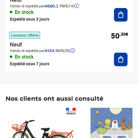
Vendu et expédié par
vidaXL
2.79/5
(14)
Ajouter
En stock
Expédié sous 3 jours
50
,30€
Livraison Offerte
Neuf
Vendu et expédié par
ASD
4.05/5
(38)
Ajouter
En stock
Expédié sous 7 jours
Nos clients ont aussi consulté
Prix 1 490,00€
Prix 7,50€