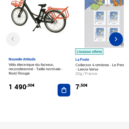
Livraison offerte
Nouvelle Attitude
La Poste
Vélo électrique du facteur,
Collector 4 timbres - Le Petit P
reconditionné - Taille normale -
- Lettre Verte
Noir/ Rouge
20g / France
1 490
7
,00€
,50€
Ajouter au panier