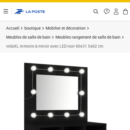
ontenu de la page
Accueil
boutique
Mobilier et décoration
Meubles de salle de bain
Meubles rangement de salle de bain
vidaXL Armoire à miroir avec LED noir 60x31 5x62 cm
Prix barré 53,99 €
Prix 44,89€
Prix 4
Prix 5