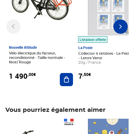
Livraison offerte
Nouvelle Attitude
La Poste
Vélo électrique du facteur,
Collector 4 timbres - Le Petit P
reconditionné - Taille normale -
- Lettre Verte
Noir/ Rouge
20g / France
1 490
7
,00€
,50€
Ajouter au panier
Vous pourriez également aimer
Prix 1 490,00€
Prix 7,50€