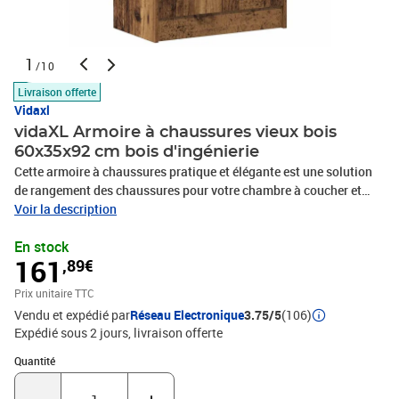
1
/10
Livraison offerte
Vidaxl
vidaXL Armoire à chaussures vieux bois
60x35x92 cm bois d'ingénierie
Cette armoire à chaussures pratique et élégante est une solution
de rangement des chaussures pour votre chambre à coucher et
couloir. Vous ne serez plus dérangé par vos chaussures
Voir la description
encombrant votre sol. Matériau durable : le bois d'ingénierie est
En stock
d'une qualité exceptionnelle avec une surface lisse et se
161
,89€
caractérise également par sa solidité, stabilité et résistance à
l'humidité.Grand espace de rangement : cette armoire à
Prix unitaire TTC
chaussures offre un grand espace avec des étagères, vous
Vendu et expédié par
Réseau Electronique
3.75/5
(106)
permettant de garder vos chaussures bien organisées.Dessus
Expédié sous 2 jours
livraison offerte
robuste : le buffet est doté d'un plateau robuste sur lequel vous
pouvez placer vos objets de décoration, vos albums photos ou vos
Quantité : 1
Quantité
petites plantes.Conception spéciale : grâce aux portes, vous
pouvez protéger vos chaussures de la poussière et les mettre hors