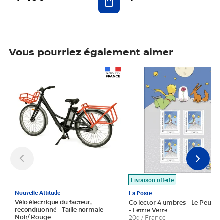
Vous pourriez également aimer
Prix 1 490,00€
Prix 7,50€
Livraison offerte
Nouvelle Attitude
La Poste
Vélo électrique du facteur,
Collector 4 timbres - Le Petit P
reconditionné - Taille normale -
- Lettre Verte
Noir/ Rouge
20g / France