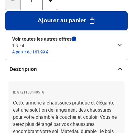
vue. De plus, vous pouvez le fixer au sol ou au mur en fonction de
vos besoins. Attention :Pour éviter qu'il ne bascule, ce produit doit
être utilisé avec le dispositif de fixation murale fourni.Couleur :
Ajouter au panier
vieux boisMatériau : bois d'ingénierieDimensions : 60 x 35 x 92 cm
(l x P x H)Assemblage requis : ouiLegal Documents:Vous trouverez
ici plus de détails sur la façon d'empêcher vos meubles de basculer
Voir toutes les autres offres
1
1 Neuf
—
À partir de 161,99 €
Description
ID 8721158440518
Cette armoire à chaussures pratique et élégante
est une solution de rangement des chaussures
pour votre chambre à coucher et couloir. Vous ne
serez plus dérangé par vos chaussures
encombrant votre sol. Matériau durable : le bois