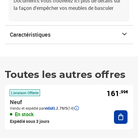
Documents:Vous trouverez ici plus de détails sur
la façon d'empêcher vos meubles de basculer
Caractéristiques
Toutes les autres offres
161
,99€
Livraison Offerte
Neuf
Vendu et expédié par
vidaXL
2.79/5
(14)
Ajouter
En stock
Expédié sous 3 jours