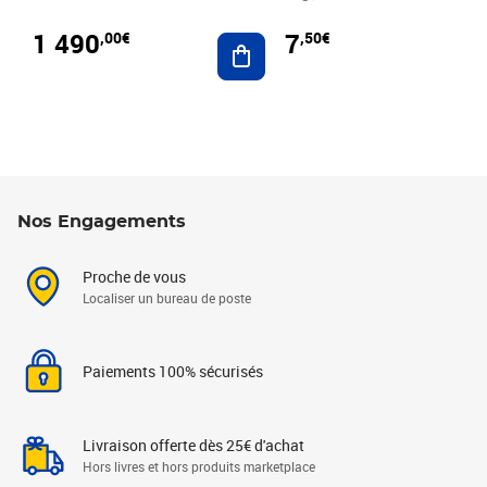
1 490
7
,00€
,50€
Ajouter au panier
Nos Engagements
Proche de vous
Localiser un bureau de poste
Paiements 100% sécurisés
Livraison offerte dès 25€ d'achat
Hors livres et hors produits marketplace