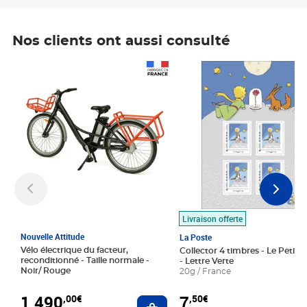
Nos clients ont aussi consulté
Prix 1 490,00€
Prix 7,50€
Livraison offerte
Nouvelle Attitude
La Poste
Vélo électrique du facteur,
Collector 4 timbres - Le Petit P
reconditionné - Taille normale -
- Lettre Verte
Noir/ Rouge
20g / France
1 490
7
,00€
,50€
Ajouter au panier