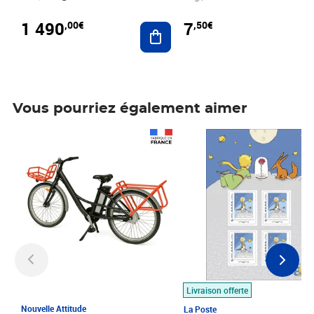
1 490
7
,00€
,50€
Ajouter au panier
Vous pourriez également aimer
Prix 1 490,00€
Prix 7,50€
Livraison offerte
Nouvelle Attitude
La Poste