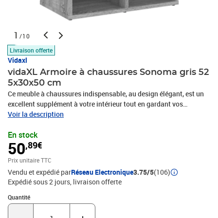
1
/10
Livraison offerte
Vidaxl
vidaXL Armoire à chaussures Sonoma gris 52
5x30x50 cm
Ce meuble à chaussures indispensable, au design élégant, est un
excellent supplément à votre intérieur tout en gardant vos
chaussures organisées. Matériau robuste : le bois d'ingénierie est
Voir la description
d'une qualité exceptionnelle avec une surface lisse et présente
En stock
également résistance, stabilité et résistance à l'humidité.Fonction
50
,89€
de rangement pratique : le porte-chaussures offre 6
compartiments pour ranger vos chaussures et les maintient
Prix unitaire TTC
également bien ventilées.Modes d'installation flexibles : ce meuble
Vendu et expédié par
Réseau Electronique
3.75/5
(106)
de rangement pour chaussures peut être placé de manière stable
Expédié sous 2 jours
livraison offerte
sur le sol, ou vous pouvez le monter au mur pour économiser de
l'espace au sol. Attention :Afin d'éviter qu'il ne bascule, ce produit
Quantité : 1
Quantité
doit être utilisé avec le dispositif de fixation murale fourni.
Remarque :Chaque produit est livré avec un manuel de montage