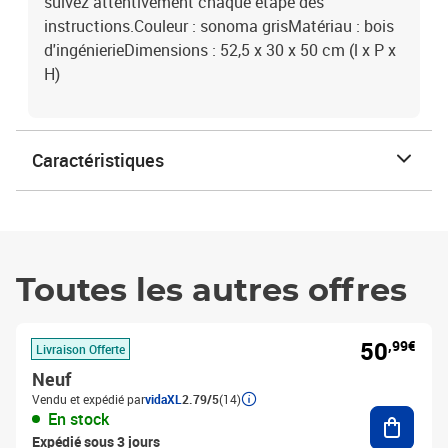
suivez attentivement chaque étape des
instructions.Couleur : sonoma grisMatériau : bois
d'ingénierieDimensions : 52,5 x 30 x 50 cm (l x P x
H)
Caractéristiques
Toutes les autres offres
50
,99€
Livraison Offerte
Neuf
Vendu et expédié par
vidaXL
2.79/5
(14)
Ajouter
En stock
Expédié sous 3 jours