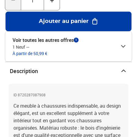
dans la boîte pour un montage facile.Les vis et les chevilles pour
l'intérieur du mur ne sont pas incluses. Recherchez et utilisez des
vis et des chevilles adaptées à vos murs. Si vous n'êtes pas sûr,
Ajouter au panier
demandez conseil à un professionnel. Lisez et suivez
attentivement chaque étape des instructions.Couleur : sonoma
grisMatériau : bois d'ingénierieDimensions : 52,5 x 30 x 50 cm (l x
Voir toutes les autres offres
1
P x H)
1 Neuf
—
À partir de 50,99 €
Description
ID 8720287087908
Ce meuble à chaussures indispensable, au design
élégant, est un excellent supplément à votre
intérieur tout en gardant vos chaussures
organisées. Matériau robuste : le bois d'ingénierie
est d'une qualité exceptionnelle avec une surface