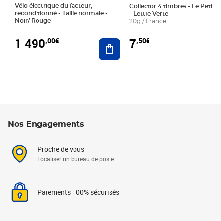
Vélo électrique du facteur,
Collector 4 timbres - Le Petit P
reconditionné - Taille normale -
- Lettre Verte
Noir/ Rouge
20g / France
1 490
7
,00€
,50€
Ajouter au panier
Nos Engagements
Proche de vous
Localiser un bureau de poste
Paiements 100% sécurisés