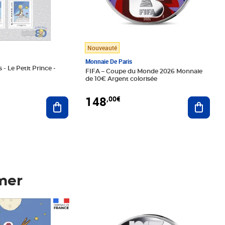
Nouveauté
Monnaie De Paris
 - Le Petit Prince -
FIFA – Coupe du Monde 2026 Monnaie
de 10€ Argent colorisée
148
,00€
Ajouter au panier
Ajoute
mer
Prix 148,00€