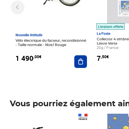
Livraison offerte
La Poste
Nouvelle Attitude
Collector 4 timbres
Vélo électrique du facteur, reconditionné
Lettre Verte
- Taille normale - Noir/ Rouge
20g / France
1 490
7
,00€
,50€
Ajouter au panier
Vous pourriez également ai
Prix 1 490,00€
Prix 7,50€