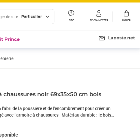
er de site :
Particulier
AIDE
SE CONNECTER
PANIER
Laposte.net
it Prince
énierie
à chaussures noir 69x35x50 cm bois
l'abri de la poussière et de l'encombrement pour créer un
 avec l'armoire à chaussures ! Matériau durable : le bois
alité exceptionnelle avec une surface lisse et présente
bilité et résistance à l'humidité.Cadre stable : le cadre en
sponible
e ce rangement à chaussures ajoute un style industriel et