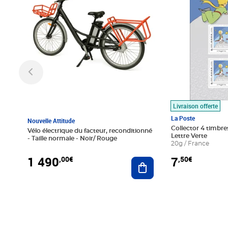
Livraison offerte
La Poste
Nouvelle Attitude
Collector 4 timbres
Vélo électrique du facteur, reconditionné
Lettre Verte
- Taille normale - Noir/ Rouge
20g / France
1 490
7
,00€
,50€
Ajouter au panier