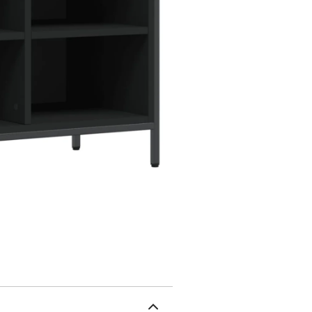
calme à votre intérieur 
armoire à chaussures di
rangement pour ranger t
étagère à chaussures pe
chaussures. Vous pouvez
assis sur le banc à chau
éviter qu'il ne soit renve
mur fourni.Couleur : noir
poudreDimensions : 69 x
Documents:Vous trouvere
de basculer