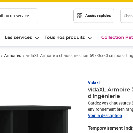
t ou un service ....
Chang
Accès rapides
Les services
Tous nos produits
Collection Pet
Armoires
vidaXL Armoire à chaussures noir 69x35x50 cm bois d'ing
Vidaxl
vidaXL Armoire 
d'ingénierie
Gardez vos chaussures à 
environnement bien rangé
d'ingénierie est d'une qu
Voir la description
également résistance, sta
Temporairement Indi
acier enduit de poudre d