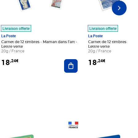
Livraison offerte
Livraison offerte
La Poste
La Poste
Carnet de 12 timbres - Maman dans l'art -
Carnet de 12 timbres - Le bl
Lettre verte
Lettre verte
20g / France
20g / France
18
18
,24€
,24€
r au panier
Ajouter au panier
Prix 18,24€
Prix 18,24€