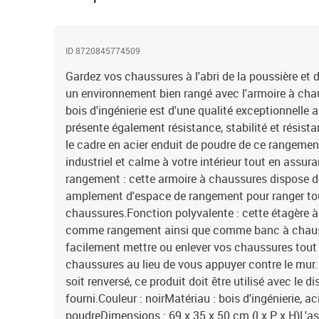
ID 8720845774509
Gardez vos chaussures à l'abri de la poussière et
un environnement bien rangé avec l'armoire à chau
bois d'ingénierie est d'une qualité exceptionnelle 
présente également résistance, stabilité et résista
le cadre en acier enduit de poudre de ce rangemen
industriel et calme à votre intérieur tout en assur
rangement : cette armoire à chaussures dispose d
amplement d'espace de rangement pour ranger tou
chaussures.Fonction polyvalente : cette étagère à
comme rangement ainsi que comme banc à chaus
facilement mettre ou enlever vos chaussures tout 
chaussures au lieu de vous appuyer contre le mur. A
soit renversé, ce produit doit être utilisé avec le d
fourni.Couleur : noirMatériau : bois d'ingénierie, ac
poudreDimensions : 69 x 35 x 50 cm (l x P x H)L'a