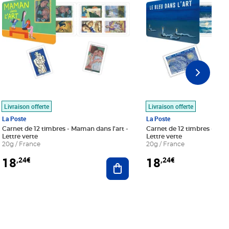
Livraison offerte
Livraison offerte
La Poste
La Poste
Carnet de 12 timbres - Maman dans l'art -
Carnet de 12 timbres - Le bl
Lettre verte
Lettre verte
20g / France
20g / France
18
18
,24€
,24€
r au panier
Ajouter au panier