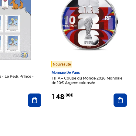
Nouveauté
Monnaie De Paris
 - Le Petit Prince -
FIFA – Coupe du Monde 2026 Monnaie
de 10€ Argent colorisée
148
,00€
Ajouter au panier
Ajoute