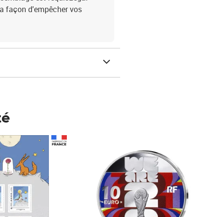
 la façon d'empêcher vos
té
Prix 148,00€