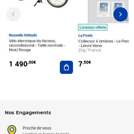
Livraison offerte
Nouvelle Attitude
La Poste
Vélo électrique du facteur,
Collector 4 timbres - Le Petit P
reconditionné - Taille normale -
- Lettre Verte
Noir/ Rouge
20g / France
1 490
7
,00€
,50€
Ajouter au panier
Nos Engagements
Proche de vous
Localiser un bureau de poste