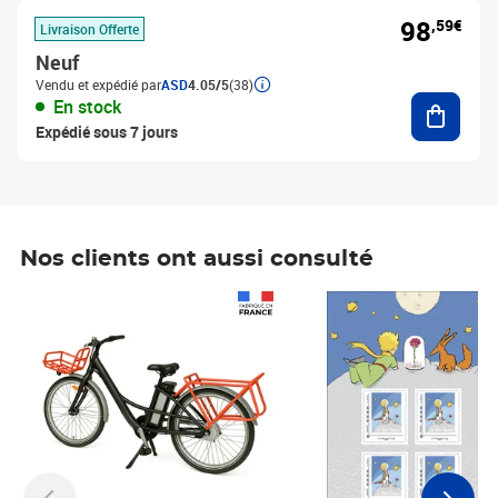
98
,59€
Livraison Offerte
Neuf
Vendu et expédié par
ASD
4.05/5
(38)
Ajouter
En stock
Expédié sous 7 jours
Nos clients ont aussi consulté
Prix 1 490,00€
Prix 7,50€