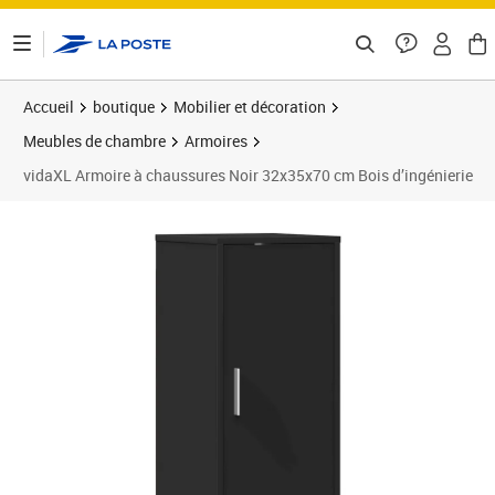
ontenu de la page
Accueil
boutique
Mobilier et décoration
Meubles de chambre
Armoires
vidaXL Armoire à chaussures Noir 32x35x70 cm Bois d’ingénierie
Prix 78,89€
Prix 7
Prix 9