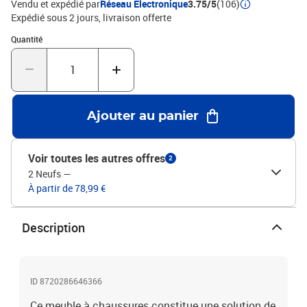
Vendu et expédié par
Réseau Electronique
3.75/5
(106)
x H)L'assemblage est requisATTENTION: afin d'éviter qu'il ne
Expédié sous 2 jours
livraison offerte
bascule, ce produit doit être utilisé avec le dispositif de fixation
Quantité : 1
Quantité
murale fourni.Legal Documents:Vous trouverez ici plus de détails
sur la façon d'empêcher vos meubles de basculer
Ajouter au panier
Voir toutes les autres offres
2
2 Neufs
—
À partir de 78,99 €
Description
ID 8720286646366
Ce meuble à chaussures constitue une solution de