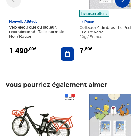
Livraison offerte
Nouvelle Attitude
La Poste
Vélo électrique du facteur,
Collector 4 timbres - Le Petit P
reconditionné - Taille normale -
- Lettre Verte
Noir/ Rouge
20g / France
1 490
7
,00€
,50€
Ajouter au panier
Vous pourriez également aimer
Prix 1 490,00€
Prix 7,50€