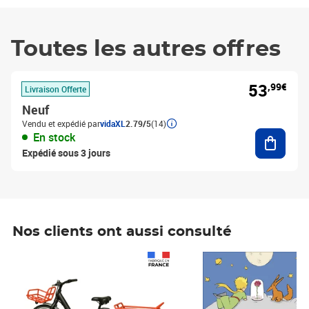
Toutes les autres offres
53
,99€
Livraison Offerte
Neuf
Vendu et expédié par
vidaXL
2.79/5
(14)
Ajouter
En stock
Expédié sous 3 jours
Nos clients ont aussi consulté
Prix 1 490,00€
Prix 7,50€