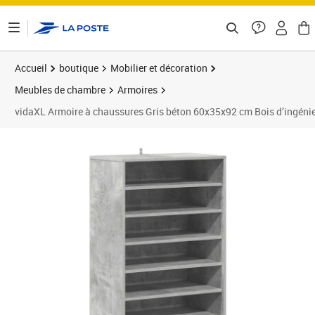
ontenu de la page
Accueil
boutique
Mobilier et décoration
Meubles de chambre
Armoires
vidaXL Armoire à chaussures Gris béton 60x35x92 cm Bois d’ingénie
Prix barré 68,99 €
Prix 53,89€
Prix 5