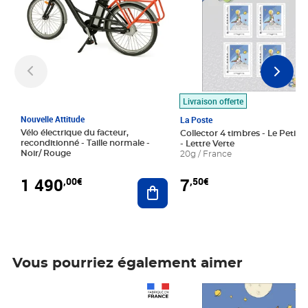
Livraison offerte
Nouvelle Attitude
La Poste
Vélo électrique du facteur,
Collector 4 timbres - Le Petit P
reconditionné - Taille normale -
- Lettre Verte
Noir/ Rouge
20g / France
1 490
7
,00€
,50€
Ajouter au panier
Vous pourriez également aimer
Prix 1 490,00€
Prix 7,50€