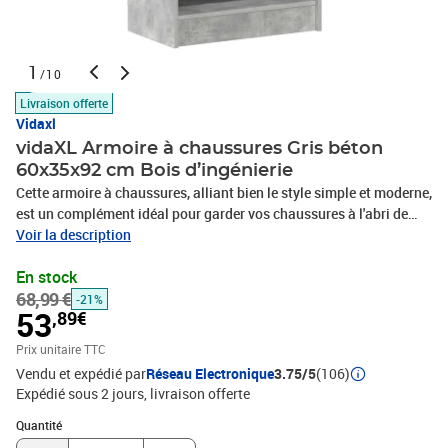
1
/10
Livraison offerte
Vidaxl
vidaXL Armoire à chaussures Gris béton
60x35x92 cm Bois d’ingénierie
Cette armoire à chaussures, alliant bien le style simple et moderne,
est un complément idéal pour garder vos chaussures à l'abri de
l'encombrement et créer un environnement bien rangé. Fabriquée
Voir la description
en bois d'ingénierie de qualité, ce qui lui confère un aspect raffiné
En stock
et la rend stable et durable. L'armoire est équipée de 7 étagères
68,99 €
pour ranger vos chaussures, bottes et pantoufles de manière
-21%
53
,89€
organisée. De plus, l'organisateur de chaussures est facile à
nettoyer avec un chiffon humide.Couleur : Gris bétonMatériau :
Prix unitaire TTC
bois d'ingénierieDimensions : 60 x 35 x 92 cm (L x l x
Vendu et expédié par
Réseau Electronique
3.75/5
(106)
H)L'assemblage est requisATTENTION: afin d'éviter qu'il ne
Expédié sous 2 jours
livraison offerte
bascule, ce produit doit être utilisé avec le dispositif de fixation
Quantité : 1
murale fourni.Legal Documents:Vous trouverez ici plus de détails
Quantité
sur la façon d'empêcher vos meubles de basculer