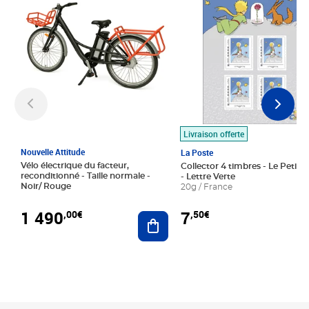
Livraison offerte
Nouvelle Attitude
La Poste
Vélo électrique du facteur,
Collector 4 timbres - Le Petit P
reconditionné - Taille normale -
- Lettre Verte
Noir/ Rouge
20g / France
1 490
7
,00€
,50€
Ajouter au panier