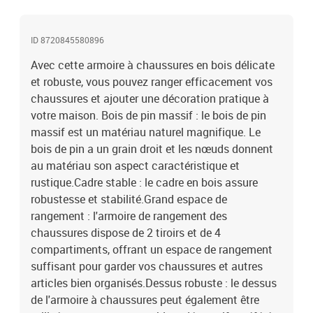
:Chaque produit est livré avec un manuel de montage dans la boîte
pour un montage facile.Couleur : grisMatériau : bois de pin
ID 8720845580896
massifDimensions : 110 x 34 x 52 cm (l x P x H)Legal
Documents:Vous trouverez ici plus de détails sur la façon
Avec cette armoire à chaussures en bois délicate
d'empêcher vos meubles de basculer
et robuste, vous pouvez ranger efficacement vos
chaussures et ajouter une décoration pratique à
votre maison. Bois de pin massif : le bois de pin
massif est un matériau naturel magnifique. Le
bois de pin a un grain droit et les nœuds donnent
au matériau son aspect caractéristique et
rustique.Cadre stable : le cadre en bois assure
robustesse et stabilité.Grand espace de
rangement : l'armoire de rangement des
chaussures dispose de 2 tiroirs et de 4
compartiments, offrant un espace de rangement
suffisant pour garder vos chaussures et autres
articles bien organisés.Dessus robuste : le dessus
de l'armoire à chaussures peut également être