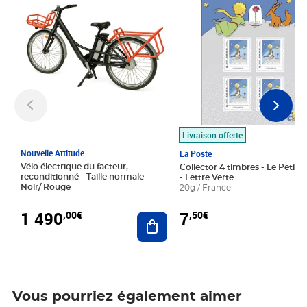
Livraison offerte
Nouvelle Attitude
La Poste
Vélo électrique du facteur,
Collector 4 timbres - Le Petit P
reconditionné - Taille normale -
- Lettre Verte
Noir/ Rouge
20g / France
1 490
7
,00€
,50€
Ajouter au panier
Vous pourriez également aimer