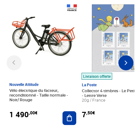
Prix 1 490,00€
Prix 7,50€
Livraison offerte
Nouvelle Attitude
La Poste
Vélo électrique du facteur,
Collector 4 timbres - Le Petit P
reconditionné - Taille normale -
- Lettre Verte
Noir/ Rouge
20g / France
1 490
7
,00€
,50€
Ajouter au panier