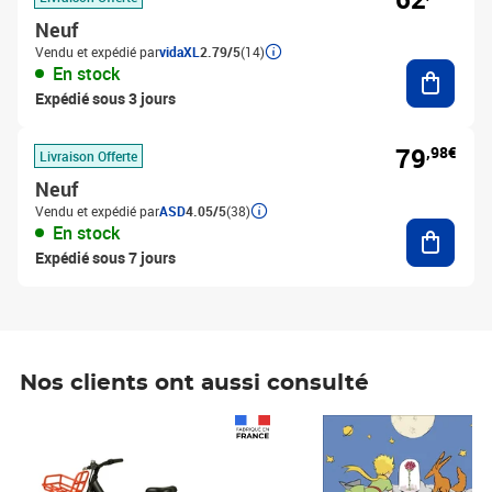
Neuf
Vendu et expédié par
vidaXL
2.79/5
(14)
Ajouter
En stock
Expédié sous 3 jours
79
,98€
Livraison Offerte
Neuf
Vendu et expédié par
ASD
4.05/5
(38)
Ajouter
En stock
Expédié sous 7 jours
Nos clients ont aussi consulté
Prix 1 490,00€
Prix 7,50€