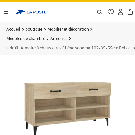
ontenu de la page
Accueil
boutique
Mobilier et décoration
Meubles de chambre
Armoires
vidaXL Armoire à chaussures Chêne sonoma 102x35x55cm Bois d'in
Prix barré 78,99 €
Prix 62,17€
Prix 6
Prix 7