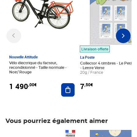
Livraison offerte
Nouvelle Attitude
La Poste
Vélo électrique du facteur,
Collector 4 timbres - Le Petit P
reconditionné - Taille normale -
- Lettre Verte
Noir/ Rouge
20g / France
1 490
7
,00€
,50€
Ajouter au panier
Vous pourriez également aimer
Prix 1 490,00€
Prix 7,50€