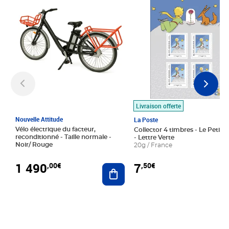
Livraison offerte
Nouvelle Attitude
La Poste
Vélo électrique du facteur,
Collector 4 timbres - Le Petit P
reconditionné - Taille normale -
- Lettre Verte
Noir/ Rouge
20g / France
1 490
7
,00€
,50€
Ajouter au panier