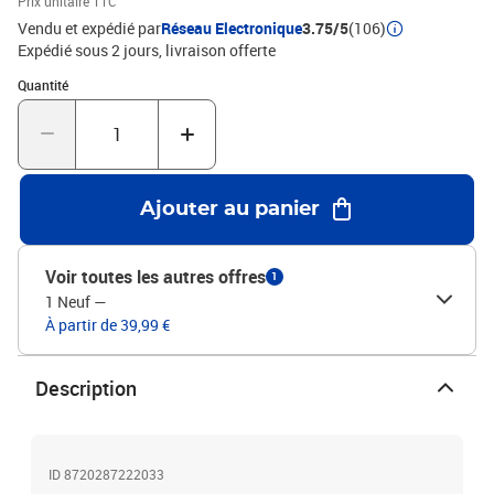
Prix unitaire TTC
pour un montage facile.Couleur : chêne marronMatériau : bois
Vendu et expédié par
Réseau Electronique
3.75/5
(106)
d'ingénierieDimensions : 80 x 35 x 45 cm (l x P x H)
Expédié sous 2 jours
livraison offerte
Quantité : 1
Quantité
Ajouter au panier
Voir toutes les autres offres
1
1 Neuf
—
À partir de 39,99 €
Description
ID 8720287222033