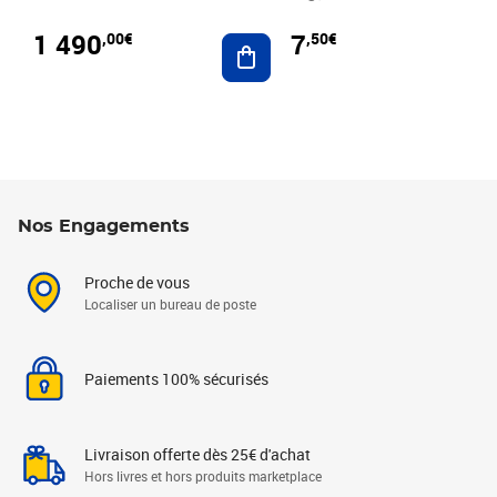
1 490
7
,00€
,50€
Ajouter au panier
Nos Engagements
Proche de vous
Localiser un bureau de poste
Paiements 100% sécurisés
Livraison offerte dès 25€ d'achat
Hors livres et hors produits marketplace