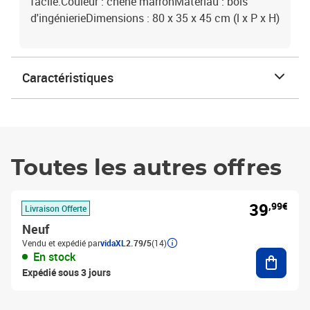
facile.Couleur : chêne marronMatériau : bois
d'ingénierieDimensions : 80 x 35 x 45 cm (l x P x H)
Caractéristiques
Toutes les autres offres
39
,99€
Livraison Offerte
Neuf
Vendu et expédié par
vidaXL
2.79/5
(14)
Ajouter
En stock
Expédié sous 3 jours