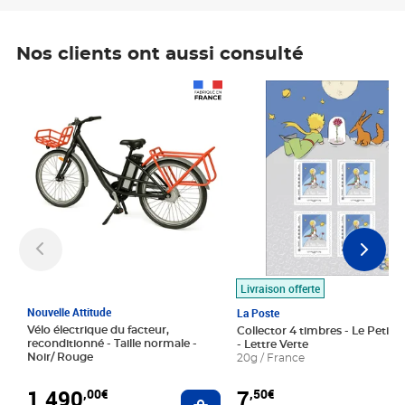
Nos clients ont aussi consulté
Prix 1 490,00€
Prix 7,50€
Livraison offerte
Nouvelle Attitude
La Poste
Vélo électrique du facteur,
Collector 4 timbres - Le Petit P
reconditionné - Taille normale -
- Lettre Verte
Noir/ Rouge
20g / France
1 490
7
,00€
,50€
Ajouter au panier