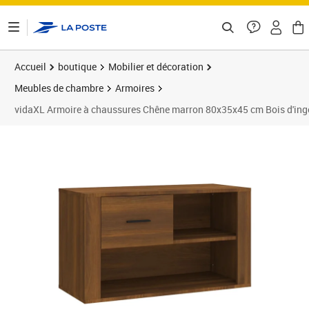
ontenu de la page
Accueil
boutique
Mobilier et décoration
Meubles de chambre
Armoires
vidaXL Armoire à chaussures Chêne marron 80x35x45 cm Bois d'ingé
Prix barré 46,99 €
Prix 35,72€
Prix 3