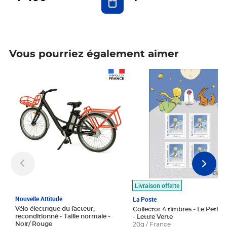
Vous pourriez également aimer
Prix 1 490,00€
Prix 7,50€
Livraison offerte
Nouvelle Attitude
La Poste
Vélo électrique du facteur,
Collector 4 timbres - Le Petit P
reconditionné - Taille normale -
- Lettre Verte
Noir/ Rouge
20g / France