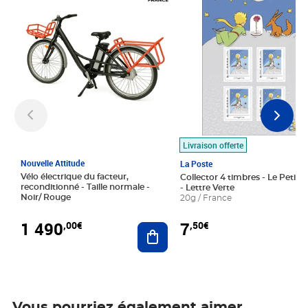
Livraison offerte
Nouvelle Attitude
La Poste
Vélo électrique du facteur,
Collector 4 timbres - Le Petit P
reconditionné - Taille normale -
- Lettre Verte
Noir/ Rouge
20g / France
1 490
7
,00€
,50€
Ajouter au panier
Vous pourriez également aimer