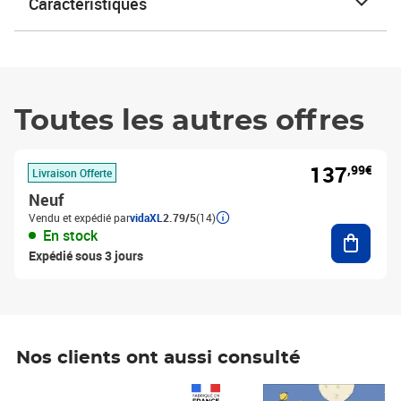
Caractéristiques
Toutes les autres offres
137
,99€
Livraison Offerte
Neuf
Vendu et expédié par
vidaXL
2.79/5
(14)
Ajouter
En stock
Expédié sous 3 jours
Nos clients ont aussi consulté
Prix 1 490,00€
Prix 7,50€