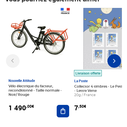
Prix 1 490,00€
Prix 7,50€
Livraison offerte
Nouvelle Attitude
La Poste
Vélo électrique du facteur,
Collector 4 timbres - Le Petit P
reconditionné - Taille normale -
- Lettre Verte
Noir/ Rouge
20g / France
1 490
7
,00€
,50€
Ajouter au panier