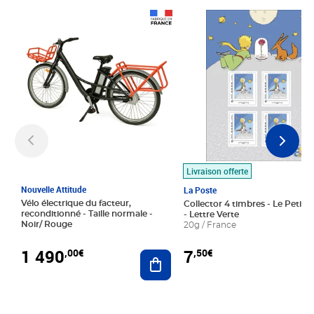
Prix 1 490,00€
Prix 7,50€
Livraison offerte
Nouvelle Attitude
La Poste
Vélo électrique du facteur,
Collector 4 timbres - Le Petit P
reconditionné - Taille normale -
- Lettre Verte
Noir/ Rouge
20g / France
1 490
7
,00€
,50€
Ajouter au panier