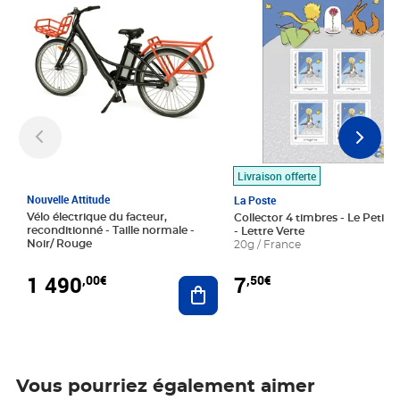
Livraison offerte
Nouvelle Attitude
La Poste
Vélo électrique du facteur,
Collector 4 timbres - Le Petit P
reconditionné - Taille normale -
- Lettre Verte
Noir/ Rouge
20g / France
1 490
7
,00€
,50€
Ajouter au panier
Vous pourriez également aimer