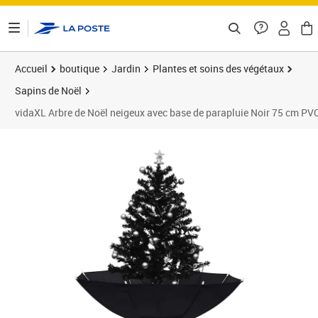
ontenu de la page
Accueil
boutique
Jardin
Plantes et soins des végétaux
Sapins de Noël
vidaXL Arbre de Noël neigeux avec base de parapluie Noir 75 cm PV
Prix 89,02€
Prix 9