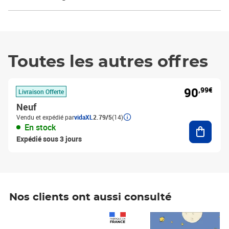
Toutes les autres offres
90
,99€
Livraison Offerte
Neuf
Vendu et expédié par
vidaXL
2.79/5
(14)
Ajouter
En stock
Expédié sous 3 jours
Nos clients ont aussi consulté
Prix 1 490,00€
Prix 7,50€