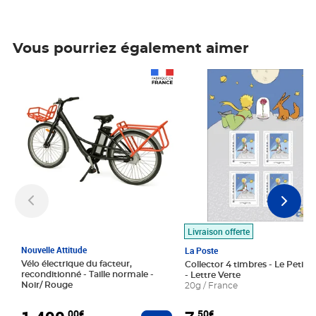
Vous pourriez également aimer
Prix 1 490,00€
Prix 7,50€
Livraison offerte
Nouvelle Attitude
La Poste
Vélo électrique du facteur,
Collector 4 timbres - Le Petit P
reconditionné - Taille normale -
- Lettre Verte
Noir/ Rouge
20g / France
,00€
,50€
Ajouter au panier