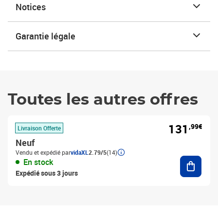
Notices
Garantie légale
Toutes les autres offres
131
,99€
Livraison Offerte
Neuf
Vendu et expédié par
vidaXL
2.79/5
(14)
Ajouter
En stock
Expédié sous 3 jours