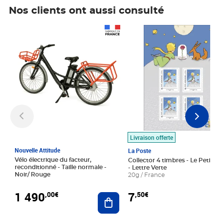
Nos clients ont aussi consulté
Prix 1 490,00€
Prix 7,50€
Livraison offerte
Nouvelle Attitude
La Poste
Vélo électrique du facteur,
Collector 4 timbres - Le Petit P
reconditionné - Taille normale -
- Lettre Verte
Noir/ Rouge
20g / France
1 490
7
,00€
,50€
Ajouter au panier