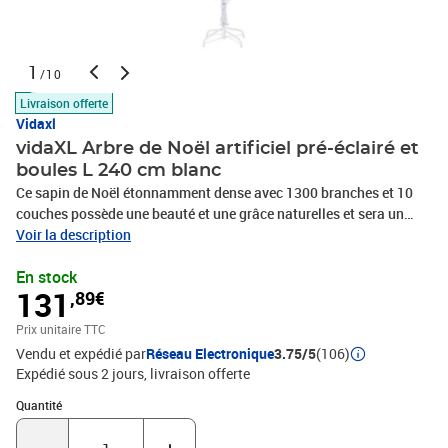
1
/10
Livraison offerte
Vidaxl
vidaXL Arbre de Noël artificiel pré-éclairé et
boules L 240 cm blanc
Ce sapin de Noël étonnamment dense avec 1300 branches et 10
couches possède une beauté et une grâce naturelles et sera un
excellent ajout à vos décorations de fête. Les branches
Voir la description
uniformément espacées le long du tronc offrent suffisamment de
En stock
place pour vos décorations de Noël, afin qu'accrocher vos
131
,89€
ornements préférés soit plus facile. Fabriqué en PVC de haute
qualité, ce sapin de Noël facile à ranger peut-être réutilisé chaque
Prix unitaire TTC
année et il est adapté à un usage extérieur, ce qui en fait un choix
Vendu et expédié par
Réseau Electronique
3.75/5
(106)
très économique comparé à un véritable arbre. Grâce à son pied
Expédié sous 2 jours
livraison offerte
facile à enfoncer, cet arbre est facile à assembler mais aussi
durable. Ce sapin de Noël, d’une hauteur de 240 cm, sera idéal
Quantité : 1
Quantité
pour créer une ambiance de Noël unique dans votre maison, jardin,
bureau ou magasin ! Doté de lumières LED éconergétiques, il