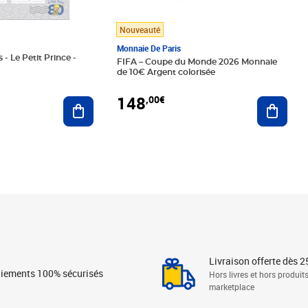
Nouveauté
Monnaie De Paris
 - Le Petit Prince -
FIFA – Coupe du Monde 2026 Monnaie
de 10€ Argent colorisée
148
,00€
Ajouter au panier
Ajoute
Livraison offerte dès 2
iements 100% sécurisés
Hors livres et hors produit
marketplace