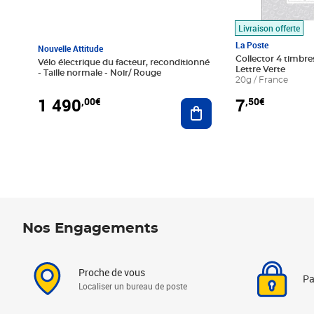
Livraison offerte
La Poste
Nouvelle Attitude
Collector 4 timbres
Vélo électrique du facteur, reconditionné
Lettre Verte
- Taille normale - Noir/ Rouge
20g / France
1 490
7
,00€
,50€
Ajouter au panier
Nos Engagements
Proche de vous
Pa
Localiser un bureau de poste