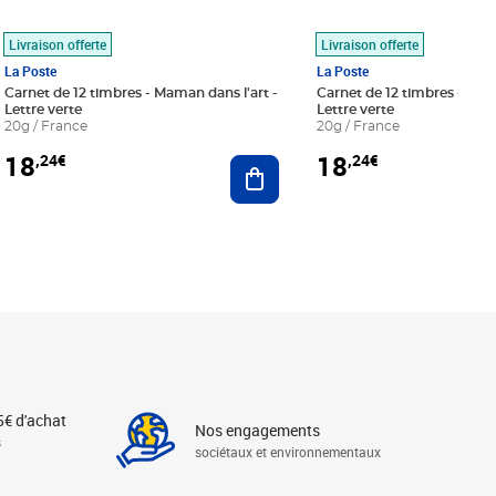
Livraison offerte
Livraison offerte
La Poste
La Poste
Carnet de 12 timbres - Maman dans l'art -
Carnet de 12 timbres - Le bl
Lettre verte
Lettre verte
20g / France
20g / France
18
18
,24€
,24€
r au panier
Ajouter au panier
5€ d'achat
Nos engagements
s
sociétaux et environnementaux