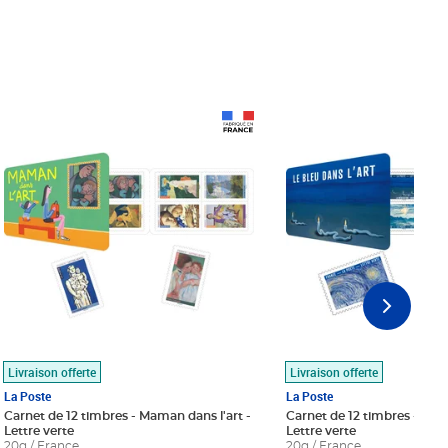
Prix 18,24€
Prix 18,24€
Livraison offerte
Livraison offerte
La Poste
La Poste
Carnet de 12 timbres - Maman dans l'art -
Carnet de 12 timbres - Le bl
Lettre verte
Lettre verte
20g / France
20g / France