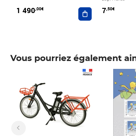
1 490
7
,00€
,50€
Ajouter au panier
Vous pourriez également ai
Prix 1 490,00€
Prix 7,50€