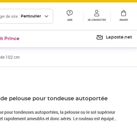
er de site :
Particulier
AIDE
SE CONNECTER
PANIER
Laposte.net
it Prince
tée 102 cm
Prix 196,99€
 de pelouse pour tondeuse autoportée
se pour tondeuses autoportées, la pelouse ou le sol supérieur
et rapidement ameublis et donc aérés. Le rouleau est équipé
 dans le sol afin que les plantes d’herbe soient mieux aérées.
iments et les engrais peuvent revenir dans le sol plus