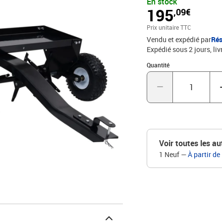
En stock
facilement. Avec des pla
195
,09€
plaçant des poids supplé
supérieure. Avec le dispo
Prix unitaire TTC
facilement et en toute s
Vendu et expédié par
Rés
VTT.Couleur : noirMatér
Expédié sous 2 jours
liv
plateau : 50 kg24 point
mainPénétration maxima
Quantité : 1
Quantité
robustes galvaniséesPne
tondeuse à gazon, un tra
Voir toutes les au
1 Neuf
—
À partir de