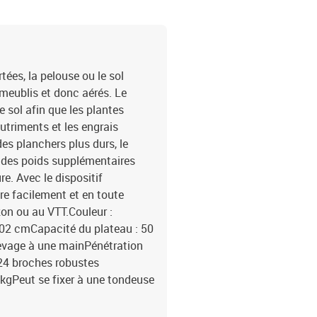
ées, la pelouse ou le sol
meublis et donc aérés. Le
e sol afin que les plantes
utriments et les engrais
es planchers plus durs, le
t des poids supplémentaires
re. Avec le dispositif
tre facilement et en toute
zon ou au VTT.Couleur :
102 cmCapacité du plateau : 50
levage à une mainPénétration
24 broches robustes
kgPeut se fixer à une tondeuse