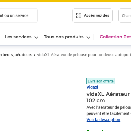
t ou un service ....
Chang
Accès rapides
Les services
Tous nos produits
Collection Pet
erbeurs, aérateurs
vidaXL Aérateur de pelouse pour tondeuse autopor
Prix 195,09€
Livraison offerte
Vidaxl
vidaXL Aérateur
102 cm
Avec l’aérateur de pelou
peuvent être facilement 
d’engrenages et de trous
Voir la description
Par conséquent, les nutr