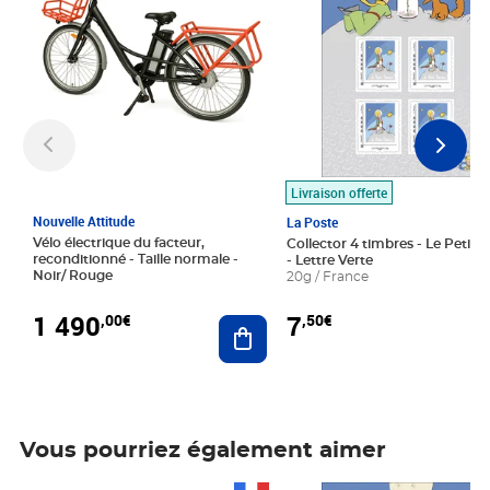
Livraison offerte
Nouvelle Attitude
La Poste
Vélo électrique du facteur,
Collector 4 timbres - Le Petit P
reconditionné - Taille normale -
- Lettre Verte
Noir/ Rouge
20g / France
1 490
7
,00€
,50€
Ajouter au panier
Vous pourriez également aimer