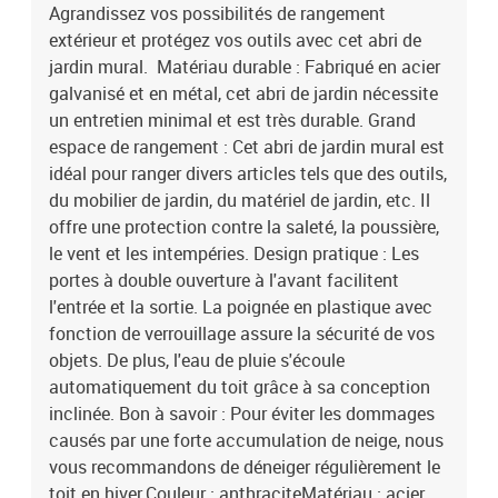
118 x 382 x 160/178 cm (l x P x H)Dimensions de la porte : 99 x
Agrandissez vos possibilités de rangement
158 cm (l x H)Dimensions du fond : 114,5 x 377 cm (l x P)Poignée
extérieur et protégez vos outils avec cet abri de
en plastique avec fonction de verrouillageComprend des
jardin mural. Matériau durable : Fabriqué en acier
protections d'angle en plastiqueL'assemblage est requis
galvanisé et en métal, cet abri de jardin nécessite
un entretien minimal et est très durable. Grand
espace de rangement : Cet abri de jardin mural est
idéal pour ranger divers articles tels que des outils,
du mobilier de jardin, du matériel de jardin, etc. Il
offre une protection contre la saleté, la poussière,
le vent et les intempéries. Design pratique : Les
portes à double ouverture à l'avant facilitent
l'entrée et la sortie. La poignée en plastique avec
fonction de verrouillage assure la sécurité de vos
objets. De plus, l'eau de pluie s'écoule
automatiquement du toit grâce à sa conception
inclinée. Bon à savoir : Pour éviter les dommages
causés par une forte accumulation de neige, nous
vous recommandons de déneiger régulièrement le
toit en hiver.Couleur : anthraciteMatériau : acier