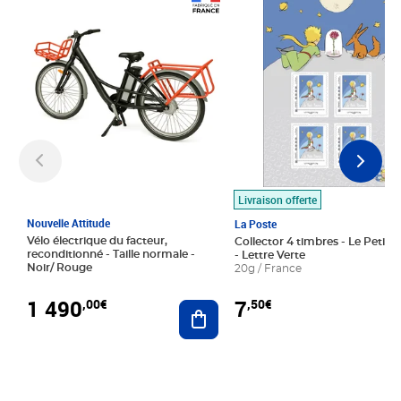
Prix 1 490,00€
Prix 7,50€
Livraison offerte
Nouvelle Attitude
La Poste
Vélo électrique du facteur,
Collector 4 timbres - Le Petit P
reconditionné - Taille normale -
- Lettre Verte
Noir/ Rouge
20g / France
1 490
7
,00€
,50€
Ajouter au panier