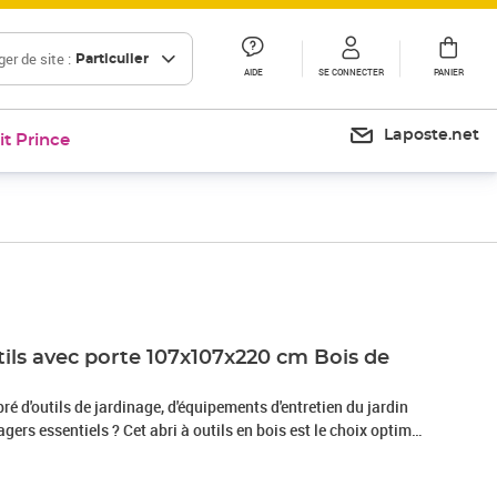
er de site :
Particulier
AIDE
SE CONNECTER
PANIER
Laposte.net
it Prince
tils avec porte 107x107x220 cm Bois de
é d'outils de jardinage, d'équipements d'entretien du jardin
gers essentiels ? Cet abri à outils en bois est le choix optimal
c du bois de pin imprégné de qualité, cet abri est
ésistant aux intempéries. Son toit est recouvert de feutre