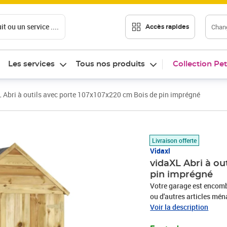
t ou un service ....
Chang
Accès rapides
Les services
Tous nos produits
Collection Pet
 Abri à outils avec porte 107x107x220 cm Bois de pin imprégné
Prix 376,29€
Livraison offerte
Vidaxl
vidaXL Abri à ou
pin imprégné
Votre garage est encombr
ou d'autres articles ména
pour vous. Construit ave
Voir la description
extrêmement durable et r