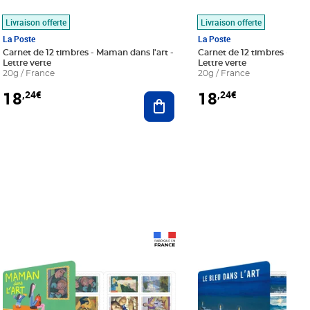
Livraison offerte
Livraison offerte
La Poste
La Poste
Carnet de 12 timbres - Maman dans l'art -
Carnet de 12 timbres - Le bl
Lettre verte
Lettre verte
20g / France
20g / France
18
18
,24€
,24€
r au panier
Ajouter au panier
Prix 18,24€
Prix 18,24€