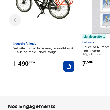
Livraison offerte
La Poste
Nouvelle Attitude
Collector 4 timbres
Vélo électrique du facteur, reconditionné
Lettre Verte
- Taille normale - Noir/ Rouge
20g / France
1 490
7
,00€
,50€
Ajouter au panier
Nos Engagements