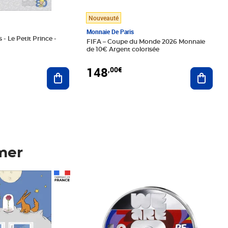
Nouveauté
Monnaie De Paris
 - Le Petit Prince -
FIFA – Coupe du Monde 2026 Monnaie
de 10€ Argent colorisée
148
,00€
Ajouter au panier
Ajoute
mer
Prix 148,00€