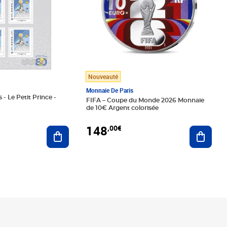
Nouveauté
Monnaie De Paris
 - Le Petit Prince -
FIFA – Coupe du Monde 2026 Monnaie
de 10€ Argent colorisée
148
,00€
Ajouter au panier
Ajoute