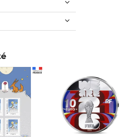
té
Prix 148,00€