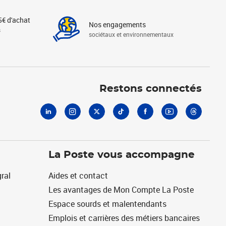
5€ d'achat
Nos engagements
s
sociétaux et environnementaux
Linkedin
Instagram
X
Tiktok
Facebook
Youtube
Threads
Restons connectés
La Poste vous accompagne
ral
Aides et contact
Les avantages de Mon Compte La Poste
Espace sourds et malentendants
Emplois et carrières des métiers bancaires