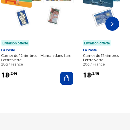
Livraison offerte
Livraison offerte
La Poste
La Poste
Carnet de 12 timbres - Maman dans l'art -
Carnet de 12 timbres - Le bl
Lettre verte
Lettre verte
20g / France
20g / France
18
18
,24€
,24€
r au panier
Ajouter au panier