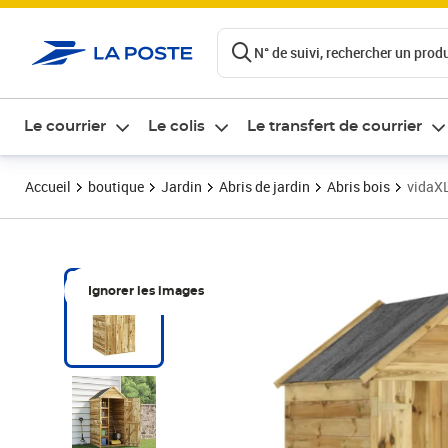
ontenu de la page
N° de suivi, rechercher un produi
Le courrier
Le colis
Le transfert de courrier
Accueil
boutique
Jardin
Abris de jardin
Abris bois
vidaXL
Ignorer les images