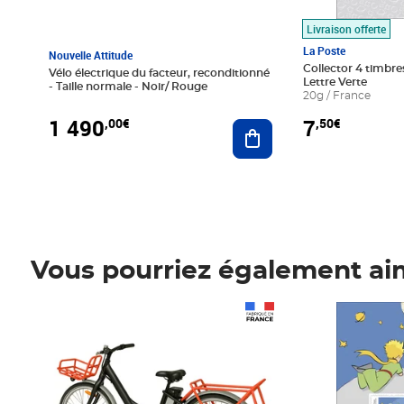
Livraison offerte
La Poste
Nouvelle Attitude
Collector 4 timbres
Vélo électrique du facteur, reconditionné
Lettre Verte
- Taille normale - Noir/ Rouge
20g / France
1 490
7
,00€
,50€
Ajouter au panier
Vous pourriez également ai
Prix 1 490,00€
Prix 7,50€