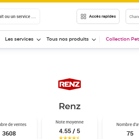
t ou un service ....
Chang
Accès rapides
Les services
Tous nos produits
Collection Pet
Renz
Noté 4.55 sur 5
Note moyenne
bre de ventes
Nombre d'a
4.55 / 5
3608
75