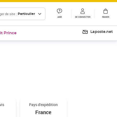
er de site :
Particulier
AIDE
SE CONNECTER
PANIER
Laposte.net
it Prince
vis
Pays d'expédition
France