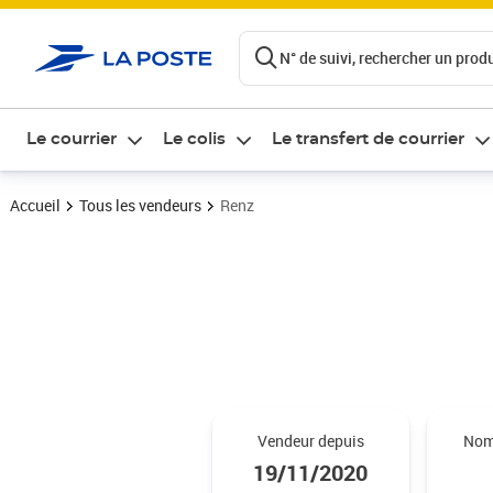
ontenu de la page
N° de suivi, rechercher un produi
Le courrier
Le colis
Le transfert de courrier
Accueil
Tous les vendeurs
Renz
Vendeur depuis
Nom
19/11/2020