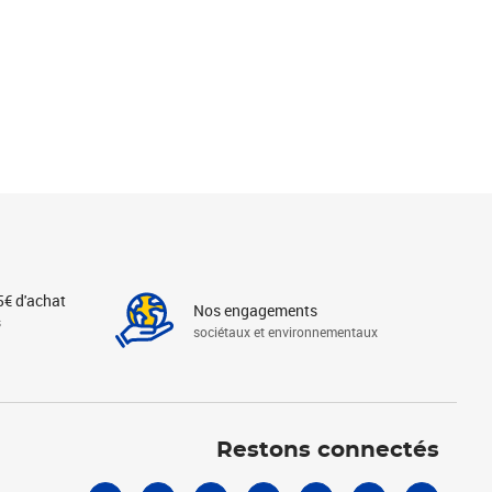
5€ d'achat
Nos engagements
s
sociétaux et environnementaux
Linkedin
Instagram
X
Tiktok
Facebook
Youtube
Threads
Restons connectés