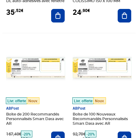
DL auto-adhésives avec fenêtre
COLISSIMO 150 X 100 MM
35
24
,52€
,90€
Ajouter au panier
Ajout
Prix barré 167,40€
Prix 133,92€
Prix barré 92,70€
Prix 74,16€
Livr. offerte
Nouv.
Livr. offerte
Nouv.
ABPost
ABPost
Boîte de 200 Recommandés
Boîte de 100 Nouveaux
Personnalisés Smart Data avec
Recommandés Personnalisés
AR
Smart Data avec AR
167,40€
Ajouter au panier
92,70€
Ajout
-20%
-20%