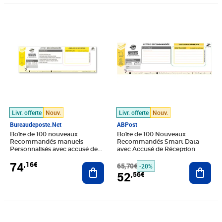
Prix 74,16€
Prix barré 65,70€
Prix 52,56€
Livr. offerte
Nouv.
Livr. offerte
Nouv.
Bureaudeposte.net
ABPost
Boîte de 100 nouveaux
Boîte de 100 Nouveaux
Recommandés manuels
Recommandés Smart Data
Personnalisés avec accusé de
avec Accusé de Réception
réception
74
,16€
Ajouter au panier
65,70€
Ajout
-20%
52
,56€
Prix barré 65,70€
Prix 52,56€
Prix barré 92,70€
Prix 74,16€