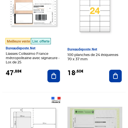
Meilleure vente
Livr. offerte
Bureaudeposte.net
Bureaudeposte.net
Liasses Colissimo France
100 planches de 24 étiquettes
métropolitaine avec signature -
70 x 37 mm
Lot de 25
18
47
,60€
,88€
Ajout
Ajouter au panier
Prix 81,60€
Prix 47,88€