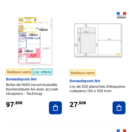
Prix 97,80€
Prix 27,60€
Meilleure vente
Livr. offerte
Meilleure vente
Bureaudeposte.net
Bureaudeposte.net
Boîte de 1000 recommandés
Lot de 250 planches d’étiquette
bureautiques A4 avec accusé
colissimo 150 x 100 mm
réception - Techmay
97
27
,80€
,60€
Ajouter au panier
Ajout