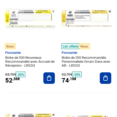
Nouv.
Livr. offerte
Nouv.
Procourrier
Procourrier
Boîte de 100 Nouveaux
Boîte de 100 Recommandés
Recommandés avec Accusé de
Personnalisés Smart Data avec
Réception - LRSD2
AR - LRSD2
65,70€
Ajouter au panier
92,70€
Ajout
-20%
-20%
52
74
,56€
,16€
Prix barré 118,20€
Prix 94,56€
Prix 94,56€