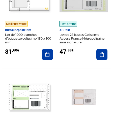
Meilleure vente
Livr. offerte
Bureaudeposte.net
ABPost
Lot de 1000 planches
Lot de 25 liasses Colissimo
d’étiquette colissimo 150 x 100
Access France Métropolitaine
mm
sans signature
81
47
,60€
,88€
Ajouter au panier
Ajout
Prix 47,88€
Prix 47,88€