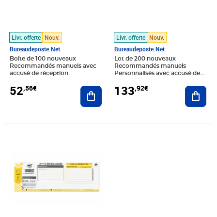
Livr. offerte
Nouv.
Livr. offerte
Nouv.
Bureaudeposte.net
Bureaudeposte.net
Boîte de 100 nouveaux
Lot de 200 nouveaux
Recommandés manuels avec
Recommandés manuels
accusé de réception
Personnalisés avec accusé de
réception
52
133
,56€
,92€
Ajouter au panier
Ajout
Prix 94,56€