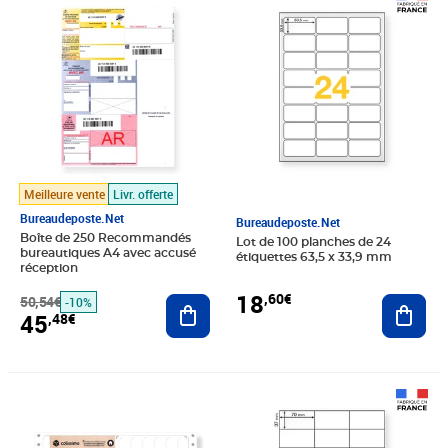
Prix barré 50,54€
Prix 45,48€
Prix 18,60€
Meilleure vente
Livr. offerte
Bureaudeposte.net
Bureaudeposte.net
Boîte de 250 Recommandés
Lot de 100 planches de 24
bureautiques A4 avec accusé
étiquettes 63,5 x 33,9 mm
réception
18
,60€
Ajout
50,54€
Ajouter au panier
-10%
45
,48€
Prix 47,88€
Prix 18,60€