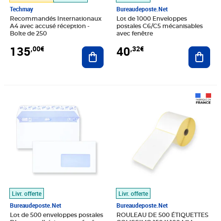
Techmay
Bureaudeposte.net
Recommandés Internationaux
Lot de 1000 Enveloppes
A4 avec accusé réception -
postales C6/C5 mécanisables
Boîte de 250
avec fenêtre
135
40
,00€
,32€
Ajouter au panier
Ajout
Prix 35,52€
Prix 24,90€
Livr. offerte
Livr. offerte
Bureaudeposte.net
Bureaudeposte.net
Lot de 500 enveloppes postales
ROULEAU DE 500 ÉTIQUETTES