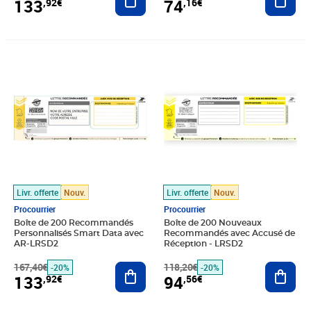
133
74
,92€
,16€
Prix barré 167,40€
Prix 133,92€
Prix barré 118,20€
Prix 94,56€
Livr. offerte
Nouv.
Livr. offerte
Nouv.
Procourrier
Procourrier
Boîte de 200 Recommandés
Boîte de 200 Nouveaux
Personnalisés Smart Data avec
Recommandés avec Accusé de
AR-LRSD2
Réception - LRSD2
167,40€
Ajouter au panier
118,20€
Ajout
-20%
-20%
133
94
,92€
,56€