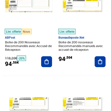
Livr. offerte
Nouv.
Livr. offerte
ABPost
Bureaudeposte.net
Boîte de 200 Nouveaux
Boîte de 200 nouveaux
Recommandés avec Accusé de
Recommandés manuels avec
Réception
accusé de réception
94
,56€
118,20€
Ajouter au panier
Ajout
-20%
94
,56€
Prix 52,56€
Prix 133,92€