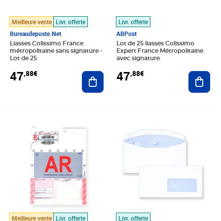
Meilleure vente
Livr. offerte
Livr. offerte
Bureaudeposte.net
ABPost
Liasses Colissimo France
Lot de 25 liasses Colissimo
métropolitaine sans signature -
Expert France Métropolitaine
Lot de 25
avec signature
47
47
,88€
,88€
Ajouter au panier
Ajout
Prix 135,00€
Prix 40,32€
Meilleure vente
Livr. offerte
Livr. offerte