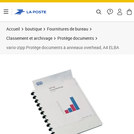
ontenu de la page
Accueil
boutique
Fournitures de bureau
Classement et archivage
Protège documents
vario-zipp Protège documents à anneaux overhead, A4 ELBA
Prix 16,83€
Prix 1
Prix 2