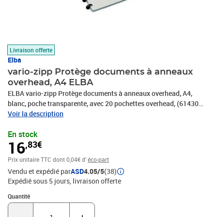
Livraison offerte
Elba
vario-zipp Protège documents à anneaux
overhead, A4 ELBA
ELBA vario-zipp Protège documents à anneaux overhead, A4,
blanc, poche transparente, avec 20 pochettes overhead, (61430
WE)
Voir la description
En stock
16
,83€
Prix unitaire TTC
dont 0,04€ d'
éco-part
Vendu et expédié par
ASD
4.05/5
(38)
Expédié sous 5 jours
livraison offerte
Quantité : 1
Quantité