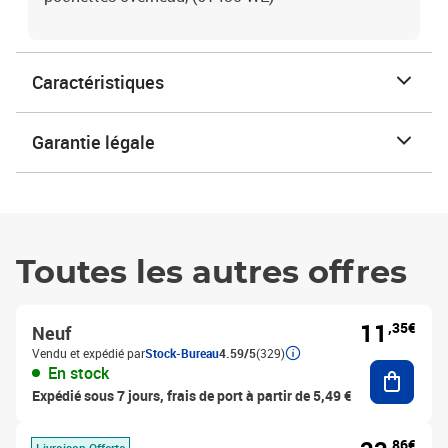
Caractéristiques
Garantie légale
Toutes les autres offres
11
,35€
Neuf
Vendu et expédié par
Stock-Bureau
4.59/5
(329)
Ajouter
En stock
Expédié sous 7 jours, frais de port à partir de 5,49 €
,86€
Livraison Offerte