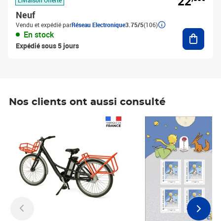
22
Neuf
Vendu et expédié par
Réseau Electronique
3.75/5
(106)
Ajouter
En stock
Expédié sous 5 jours
Nos clients ont aussi consulté
Prix 1 490,00€
Prix 7,50€