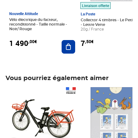
Livraison offerte
Nouvelle Attitude
La Poste
Vélo électrique du facteur,
Collector 4 timbres - Le Petit P
reconditionné - Taille normale -
- Lettre Verte
Noir/ Rouge
20g / France
1 490
7
,00€
,50€
Ajouter au panier
Vous pourriez également aimer
Prix 1 490,00€
Prix 7,50€