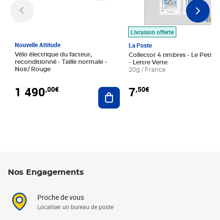
Livraison offerte
Nouvelle Attitude
La Poste
Vélo électrique du facteur,
Collector 4 timbres - Le Petit P
reconditionné - Taille normale -
- Lettre Verte
Noir/ Rouge
20g / France
1 490
7
,00€
,50€
Ajouter au panier
Nos Engagements
Proche de vous
Localiser un bureau de poste