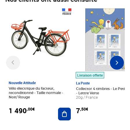
Nos clients ont aussi consulté
Prix 1 490,00€
Prix 7,50€
Livraison offerte
Nouvelle Attitude
La Poste
Vélo électrique du facteur,
Collector 4 timbres - Le Petit P
reconditionné - Taille normale -
- Lettre Verte
Noir/ Rouge
20g / France
1 490
7
,00€
,50€
Ajouter au panier