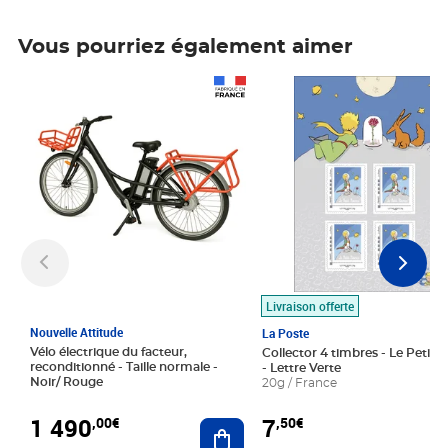
Vous pourriez également aimer
Prix 1 490,00€
Prix 7,50€
Livraison offerte
Nouvelle Attitude
La Poste
Vélo électrique du facteur,
Collector 4 timbres - Le Petit P
reconditionné - Taille normale -
- Lettre Verte
Noir/ Rouge
20g / France
1 490
7
,00€
,50€
Ajouter au panier