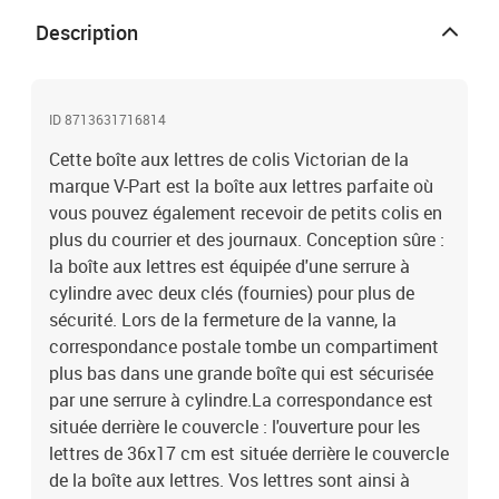
enduit de poudreDimensions : 41 x 26,5 x 110 cm (l x P x H)Taille
Description
de l'ouverture : 36 x 17 cm (l x P)Convient aux gros envois et aux
petits colisAvec serrure cylindriqueLa livraison contient :2 x clé
ID 8713631716814
Cette boîte aux lettres de colis Victorian de la
marque V-Part est la boîte aux lettres parfaite où
vous pouvez également recevoir de petits colis en
plus du courrier et des journaux. Conception sûre :
la boîte aux lettres est équipée d'une serrure à
cylindre avec deux clés (fournies) pour plus de
sécurité. Lors de la fermeture de la vanne, la
correspondance postale tombe un compartiment
plus bas dans une grande boîte qui est sécurisée
par une serrure à cylindre.La correspondance est
située derrière le couvercle : l'ouverture pour les
lettres de 36x17 cm est située derrière le couvercle
de la boîte aux lettres. Vos lettres sont ainsi à