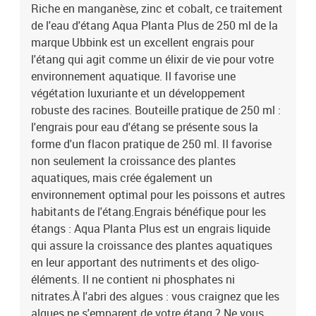
nutriments sont idéaux pour la croissance des plantes sans
Riche en manganèse, zinc et cobalt, ce traitement
alimenter une prolifération excessive d'algues. Bon à savoir
de l'eau d'étang Aqua Planta Plus de 250 ml de la
:Utiliser une dose de 50 ml par m³ pour le dosage et utiliser tous
marque Ubbink est un excellent engrais pour
les 14 jours pendant la période de croissance des plantes
l'étang qui agit comme un élixir de vie pour votre
aquatiques.Contenu : engrais liquide pour l'eau de l'étangAssure la
environnement aquatique. Il favorise une
croissance des plantes aquatiques en leur apportant des
végétation luxuriante et un développement
nutrimentsQuantité : 250 ml
robuste des racines. Bouteille pratique de 250 ml :
l'engrais pour eau d'étang se présente sous la
forme d'un flacon pratique de 250 ml. Il favorise
non seulement la croissance des plantes
aquatiques, mais crée également un
environnement optimal pour les poissons et autres
habitants de l'étang.Engrais bénéfique pour les
étangs : Aqua Planta Plus est un engrais liquide
qui assure la croissance des plantes aquatiques
en leur apportant des nutriments et des oligo-
éléments. Il ne contient ni phosphates ni
nitrates.À l'abri des algues : vous craignez que les
algues ne s'emparent de votre étang ? Ne vous