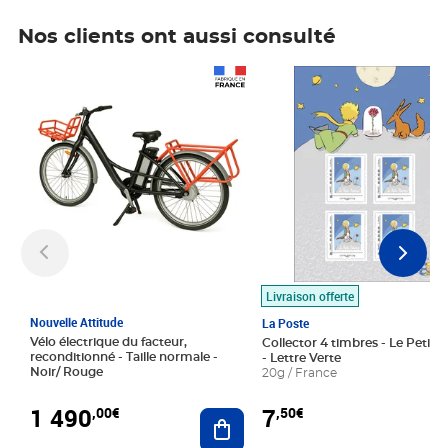
Nos clients ont aussi consulté
Prix 1 490,00€
Prix 7,50€
Livraison offerte
Nouvelle Attitude
La Poste
Vélo électrique du facteur,
Collector 4 timbres - Le Petit P
reconditionné - Taille normale -
- Lettre Verte
Noir/ Rouge
20g / France
1 490
7
,00€
,50€
Ajouter au panier