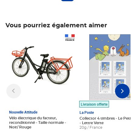
Vous pourriez également aimer
Prix 1 490,00€
Prix 7,50€
Livraison offerte
Nouvelle Attitude
La Poste
Vélo électrique du facteur,
Collector 4 timbres - Le Petit P
reconditionné - Taille normale -
- Lettre Verte
Noir/ Rouge
20g / France