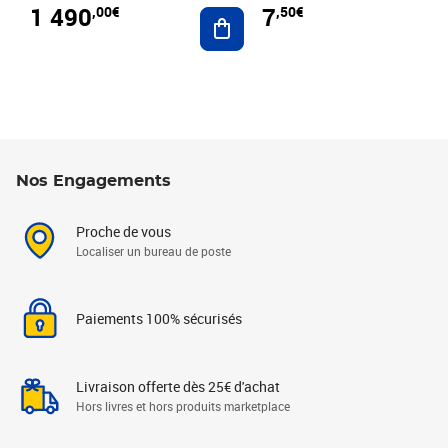
1 490
7
,00€
,50€
Ajouter au panier
Nos Engagements
Proche de vous
Localiser un bureau de poste
Paiements 100% sécurisés
Livraison offerte dès 25€ d'achat
Hors livres et hors produits marketplace