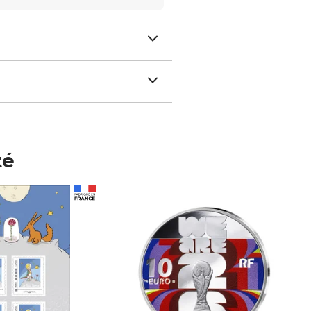
té
Prix 148,00€