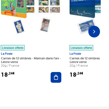
Livraison offerte
Livraison offerte
La Poste
La Poste
Carnet de 12 timbres - Maman dans l'art -
Carnet de 12 timbres - Le bl
Lettre verte
Lettre verte
20g / France
20g / France
18
18
,24€
,24€
r au panier
Ajouter au panier