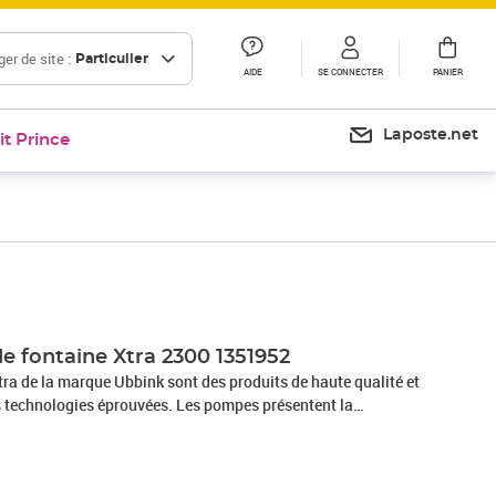
er de site :
Particulier
AIDE
SE CONNECTER
PANIER
Laposte.net
it Prince
 fontaine Xtra 2300 1351952
ra de la marque Ubbink sont des produits de haute qualité et
es technologies éprouvées. Les pompes présentent la
 sont conçues pour être utilisées dans des bassins de jardin,
 et en combinaison avec des éléments tels que des jets de
s à jet d'eau. Cette solide pompe de fontaine Xtra est équipée