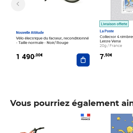
Livraison offerte
La Poste
Nouvelle Attitude
Collector 4 timbres
Vélo électrique du facteur, reconditionné
Lettre Verte
- Taille normale - Noir/ Rouge
20g / France
1 490
7
,00€
,50€
Ajouter au panier
Vous pourriez également ai
Prix 1 490,00€
Prix 7,50€