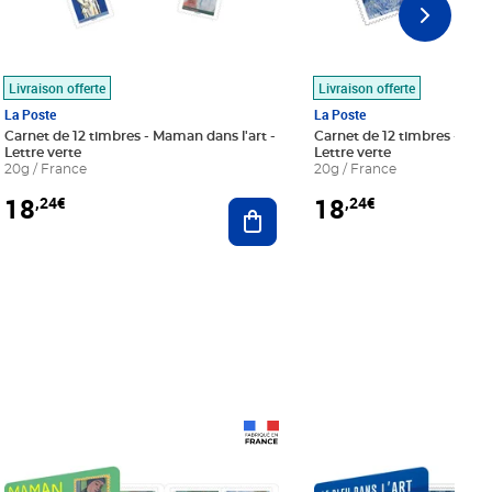
Livraison offerte
Livraison offerte
La Poste
La Poste
Carnet de 12 timbres - Maman dans l'art -
Carnet de 12 timbres - Le bl
Lettre verte
Lettre verte
20g / France
20g / France
18
18
,24€
,24€
r au panier
Ajouter au panier
Prix 18,24€
Prix 18,24€