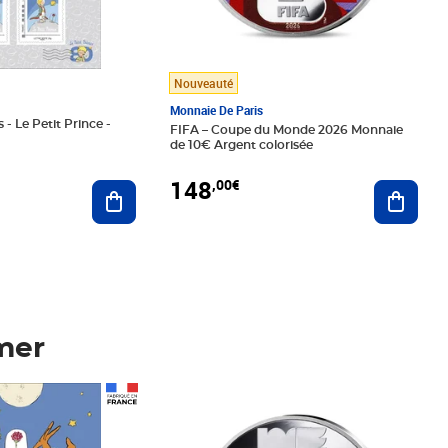
Nouveauté
Monnaie De Paris
 - Le Petit Prince -
FIFA – Coupe du Monde 2026 Monnaie
de 10€ Argent colorisée
148
,00€
Ajouter au panier
Ajoute
mer
Prix 148,00€