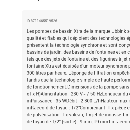
ID 8711465519526
Les pompes de bassin Xtra de la marque Ubbink s
qualité et fiables qui déploient des technologies
présentent la technologie synchrone et sont conçu
bassins de jardin, des bassins de fontaines et e
tels que des jets de fontaine et des figurines à je
fontaine Xtra est équipée d'un moteur synchrone p
300 litres par heure. L’éponge de filtration empêche 
tandis que la technologie simple de haute perfor
de fonctionnement.Dimensions de la pompe sans bu
x l x H)Alimentation : 230 V~ / 50 HzLongueur du 
mPuissance : 35 WDébit : 2 300 L/hHauteur maxi
mRaccord de tuyau : 1/2"Comprenant :1 x pièce en
de pulvérisation: 1 x volcan, 1 x jet de mousse 1 x
de tuyau de 1/2" (sortie) : 9 mm, 19 mm1 x raccor