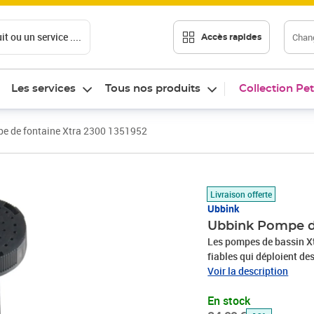
t ou un service ....
Chang
Accès rapides
Les services
Tous nos produits
Collection Pet
e de fontaine Xtra 2300 1351952
Prix barré 84,99 €
Prix 73,39€
Livraison offerte
Ubbink
Ubbink Pompe de
Les pompes de bassin Xt
fiables qui déploient d
technologie synchrone et
Voir la description
des bassins de fontaines
En stock
fontaine et des figurine