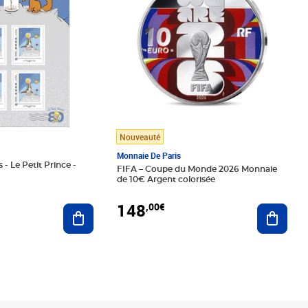
Nouveauté
Monnaie De Paris
 - Le Petit Prince -
FIFA – Coupe du Monde 2026 Monnaie
de 10€ Argent colorisée
148
,00€
Ajouter au panier
Ajoute