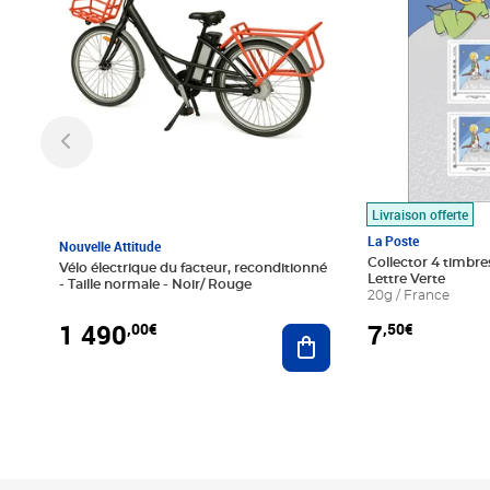
Livraison offerte
La Poste
Nouvelle Attitude
Collector 4 timbres
Vélo électrique du facteur, reconditionné
Lettre Verte
- Taille normale - Noir/ Rouge
20g / France
1 490
7
,00€
,50€
Ajouter au panier