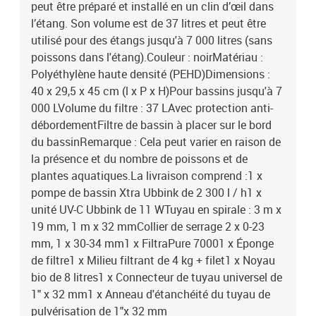
peut être préparé et installé en un clin d’œil dans
l’étang. Son volume est de 37 litres et peut être
utilisé pour des étangs jusqu'à 7 000 litres (sans
poissons dans l'étang).Couleur : noirMatériau :
Polyéthylène haute densité (PEHD)Dimensions :
40 x 29,5 x 45 cm (l x P x H)Pour bassins jusqu'à 7
000 LVolume du filtre : 37 LAvec protection anti-
débordementFiltre de bassin à placer sur le bord
du bassinRemarque : Cela peut varier en raison de
la présence et du nombre de poissons et de
plantes aquatiques.La livraison comprend :1 x
pompe de bassin Xtra Ubbink de 2 300 l / h1 x
unité UV-C Ubbink de 11 WTuyau en spirale : 3 m x
19 mm, 1 m x 32 mmCollier de serrage 2 x 0-23
mm, 1 x 30-34 mm1 x FiltraPure 70001 x Éponge
de filtre1 x Milieu filtrant de 4 kg + filet1 x Noyau
bio de 8 litres1 x Connecteur de tuyau universel de
1" x 32 mm1 x Anneau d'étanchéité du tuyau de
pulvérisation de 1"x 32 mm