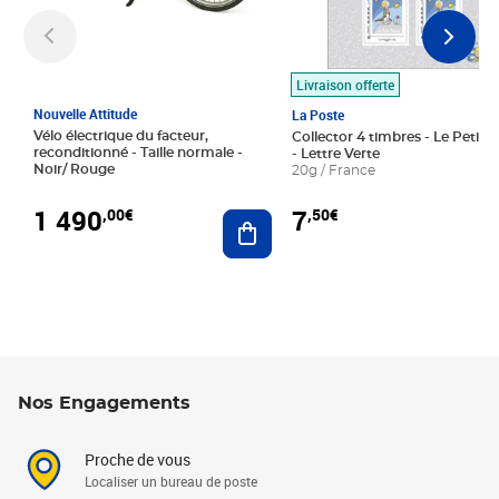
Livraison offerte
Nouvelle Attitude
La Poste
Vélo électrique du facteur,
Collector 4 timbres - Le Petit P
reconditionné - Taille normale -
- Lettre Verte
Noir/ Rouge
20g / France
1 490
7
,00€
,50€
Ajouter au panier
Nos Engagements
Proche de vous
Localiser un bureau de poste