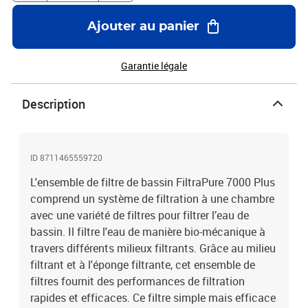
comprend :1 x pompe de bassin Xtra Ubbink de 2 300 l / h1 x unité
UV-C Ubbink de 11 WTuyau en spirale : 3 m x 19 mm, 1 m x 32
Ajouter au panier
mmCollier de serrage 2 x 0-23 mm, 1 x 30-34 mm1 x FiltraPure
70001 x Éponge de filtre1 x Milieu filtrant de 4 kg + filet1 x Noyau
bio de 8 litres1 x Connecteur de tuyau universel de 1" x 32 mm1 x
Garantie légale
Anneau d'étanchéité du tuyau de pulvérisation de 1"x 32 mm
Description
ID 8711465559720
L'ensemble de filtre de bassin FiltraPure 7000 Plus
comprend un système de filtration à une chambre
avec une variété de filtres pour filtrer l’eau de
bassin. Il filtre l'eau de manière bio-mécanique à
travers différents milieux filtrants. Grâce au milieu
filtrant et à l'éponge filtrante, cet ensemble de
filtres fournit des performances de filtration
rapides et efficaces. Ce filtre simple mais efficace