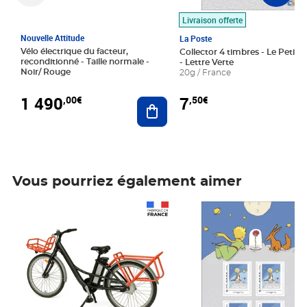
Livraison offerte
Nouvelle Attitude
La Poste
Vélo électrique du facteur,
Collector 4 timbres - Le Petit P
reconditionné - Taille normale -
- Lettre Verte
Noir/ Rouge
20g / France
1 490
7
,00€
,50€
Ajouter au panier
Vous pourriez également aimer
Prix 1 490,00€
Prix 7,50€