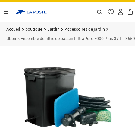
ontenu de la page
Accueil
boutique
Jardin
Accessoires de jardin
Ubbink Ensemble de filtre de bassin FiltraPure 7000 Plus 37 L 1355
Prix 192,94€