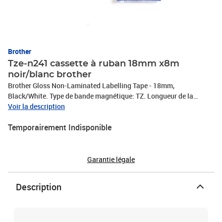
Brother
Tze-n241 cassette à ruban 18mm x8m
noir/blanc brother
Brother Gloss Non-Laminated Labelling Tape - 18mm,
Black/White. Type de bande magnétique: TZ. Longueur de la
bande: 8 m. Taille de la bande magnétique: 1,8 cm
Voir la description
Temporairement Indisponible
Garantie légale
Description