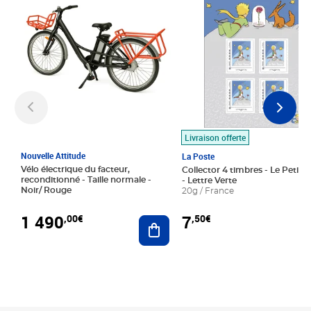
Livraison offerte
Nouvelle Attitude
La Poste
Vélo électrique du facteur,
Collector 4 timbres - Le Petit P
reconditionné - Taille normale -
- Lettre Verte
Noir/ Rouge
20g / France
1 490
7
,00€
,50€
Ajouter au panier