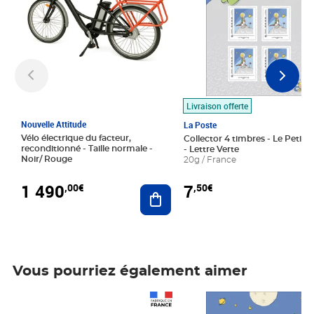
Livraison offerte
Nouvelle Attitude
La Poste
Vélo électrique du facteur,
Collector 4 timbres - Le Petit P
reconditionné - Taille normale -
- Lettre Verte
Noir/ Rouge
20g / France
1 490
7
,00€
,50€
Ajouter au panier
Vous pourriez également aimer
Prix 1 490,00€
Prix 7,50€