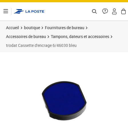
ontenu de la page
Accueil
boutique
Fournitures de bureau
Accessoires de bureau
Tampons, dateurs et accessoires
trodat Cassette d'encrage 6/46030 bleu
Prix 9,72€
Prix 1
Prix 1
Prix b
Prix 2