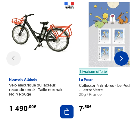
Prix 1 490,00€
Prix 7,50€
Livraison offerte
Nouvelle Attitude
La Poste
Vélo électrique du facteur,
Collector 4 timbres - Le Petit P
reconditionné - Taille normale -
- Lettre Verte
Noir/ Rouge
20g / France
1 490
7
,00€
,50€
Ajouter au panier