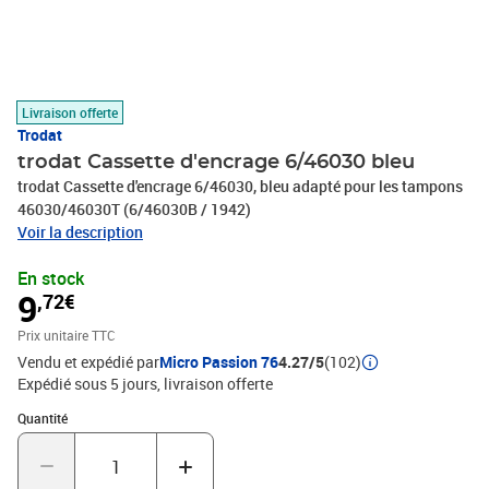
Livraison offerte
Trodat
trodat Cassette d'encrage 6/46030 bleu
trodat Cassette d'encrage 6/46030, bleu adapté pour les tampons
46030/46030T (6/46030B / 1942)
Voir la description
En stock
9
,72€
Prix unitaire TTC
Vendu et expédié par
Micro Passion 76
4.27/5
(102)
Expédié sous 5 jours
livraison offerte
Quantité : 1
Quantité