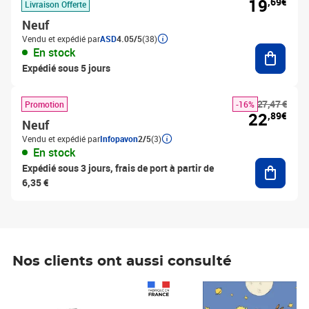
19
,69€
Livraison Offerte
Neuf
Vendu et expédié par
ASD
4.05/5
(38)
Ajouter
En stock
Expédié sous 5 jours
27,47 €
Promotion
-16%
22
,89€
Neuf
Vendu et expédié par
Infopavon
2/5
(3)
En stock
Ajouter
Expédié sous 3 jours, frais de port à partir de
6,35 €
Nos clients ont aussi consulté
Prix 1 490,00€
Prix 7,50€