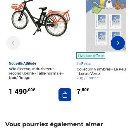
Livraison offerte
Nouvelle Attitude
La Poste
Vélo électrique du facteur,
Collector 4 timbres - Le Petit P
reconditionné - Taille normale -
- Lettre Verte
Noir/ Rouge
20g / France
1 490
7
,00€
,50€
Ajouter au panier
Vous pourriez également aimer