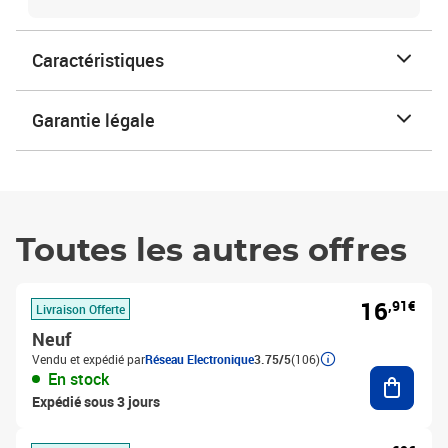
Caractéristiques
Garantie légale
Toutes les autres offres
16
,91€
Livraison Offerte
Neuf
Vendu et expédié par
Réseau Electronique
3.75/5
(106)
Ajouter
En stock
Expédié sous 3 jours