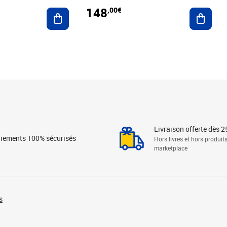
148
,00€
Ajouter au panier
Ajoute
Livraison offerte dès 2
iements 100% sécurisés
Hors livres et hors produit
marketplace
s