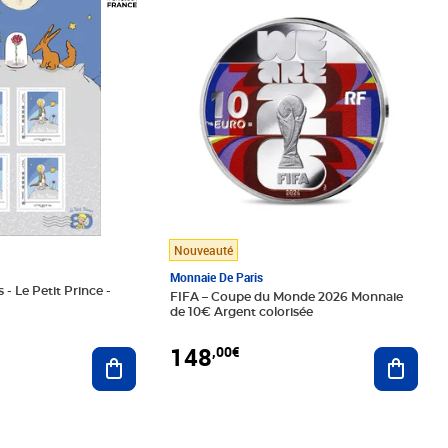
Nouveauté
Monnaie De Paris
 - Le Petit Prince -
FIFA – Coupe du Monde 2026 Monnaie
de 10€ Argent colorisée
148
,00€
Ajouter au panier
Ajoute