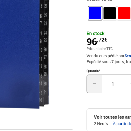
En stock
96
,72€
Prix unitaire TTC
Vendu et expédié par
St
Expédié sous 7 jours, fra
Quantité : 1
Quantité
Voir toutes les au
2 Neufs
—
À partir d