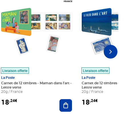
Livraison offerte
Livraison offerte
La Poste
La Poste
Carnet de 12 timbres - Maman dans l'art -
Carnet de 12 timbres - Le bl
Lettre verte
Lettre verte
20g / France
20g / France
18
18
,24€
,24€
r au panier
Ajouter au panier