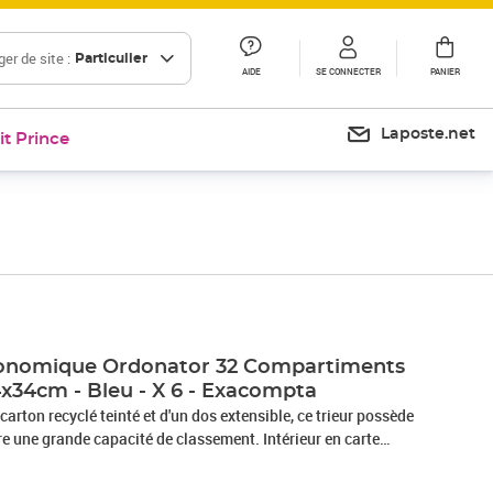
er de site :
Particulier
AIDE
SE CONNECTER
PANIER
Laposte.net
it Prince
Prix 111,39€
Prix 160,44€
Economique Ordonator 32 Compartiments
x34cm - Bleu - X 6 - Exacompta
carton recyclé teinté et d'un dos extensible, ce trieur possède
fre une grande capacité de classement. Intérieur en carte
on pour visualiser le compartiment suivant. Onglets imprimés
our une meilleure résistance.