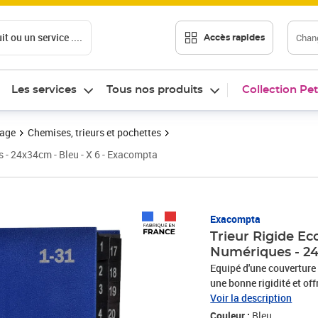
t ou un service ....
Chang
Accès rapides
Les services
Tous nos produits
Collection Pet
vage
Chemises, trieurs et pochettes
- 24x34cm - Bleu - X 6 - Exacompta
Prix 96,72€
Exacompta
Trieur Rigide 
Numériques - 24
Equipé d'une couverture 
une bonne rigidité et of
recyclée avec perforati
Voir la description
de 1 à 31 et plastifiés p
Couleur :
Bleu