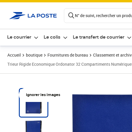
ontenu de la page
N° de suivi, rechercher un produi
Le courrier
Le colis
Le transfert de courrier
Accueil
boutique
Fournitures de bureau
Classement et archi
Trieur Rigide Economique Ordonator 32 Compartiments Numériques 
Ignorer les images