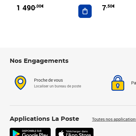
1 490
7
,00€
,50€
Ajouter au panier
Nos Engagements
Proche de vous
Pa
Localiser un bureau de poste
Applications La Poste
Toutes nos application