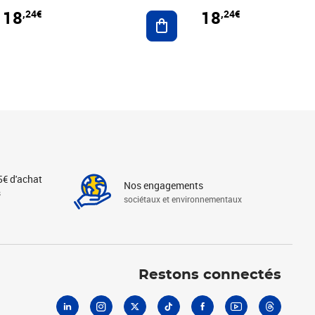
18
18
,24€
,24€
r au panier
Ajouter au panier
5€ d'achat
Nos engagements
s
sociétaux et environnementaux
Linkedin
Instagram
X
Tiktok
Facebook
Youtube
Threads
Restons connectés