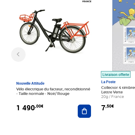
Livraison offerte
La Poste
Nouvelle Attitude
Collector 4 timbres
Vélo électrique du facteur, reconditionné
Lettre Verte
- Taille normale - Noir/ Rouge
20g / France
1 490
7
,00€
,50€
Ajouter au panier