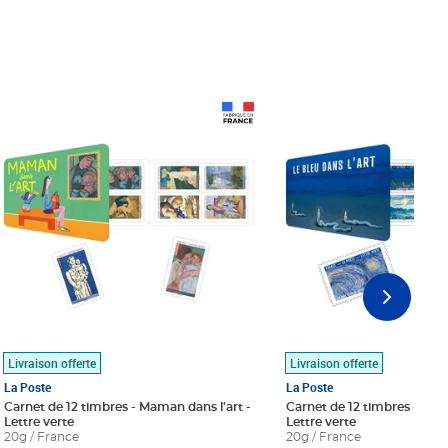
Prix 18,24€
Prix 18,24€
Livraison offerte
Livraison offerte
La Poste
La Poste
Carnet de 12 timbres - Maman dans l'art -
Carnet de 12 timbres - Le bl
Lettre verte
Lettre verte
20g / France
20g / France