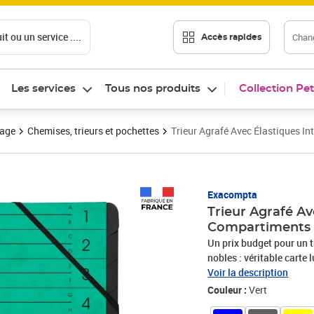
t ou un service ....
Chang
Accès rapides
Les services
Tous nos produits
Collection Pet
vage
Chemises, trieurs et pochettes
Trieur Agrafé Avec Élastiques In
Prix 53,36€
Exacompta
Trieur Agrafé Av
Compartiments -
Un prix budget pour un t
nobles : véritable carte l
Idéal pour classer par c
Voir la description
perforés. Couverture imp
Couleur :
Vert
Excellent maintien des d