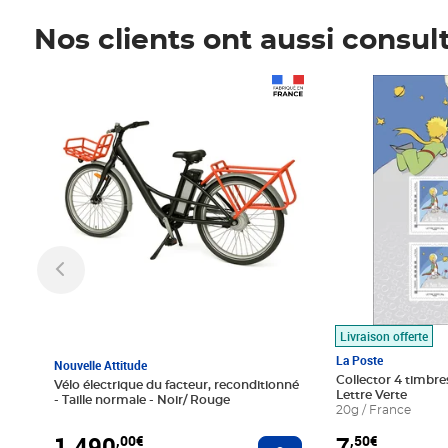
Nos clients ont aussi consul
Prix 1 490,00€
Prix 7,50€
Livraison offerte
La Poste
Nouvelle Attitude
Collector 4 timbres
Vélo électrique du facteur, reconditionné
Lettre Verte
- Taille normale - Noir/ Rouge
20g / France
1 490
7
,00€
,50€
Ajouter au panier