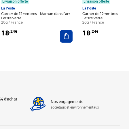
Livraison offerte
Livraison offerte
La Poste
La Poste
Carnet de 12 timbres - Maman dans l'art -
Carnet de 12 timbres - Le bl
Lettre verte
Lettre verte
20g / France
20g / France
18
18
,24€
,24€
r au panier
Ajouter au panier
5€ d'achat
Nos engagements
s
sociétaux et environnementaux
Linkedin
Instagram
X
Tiktok
Facebook
Youtube
Threads