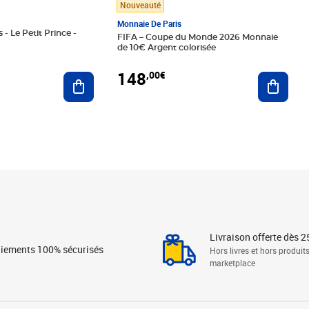
Nouveauté
Monnaie De Paris
 - Le Petit Prince -
FIFA – Coupe du Monde 2026 Monnaie
de 10€ Argent colorisée
148
,00€
Ajouter au panier
Ajoute
Livraison offerte dès 2
iements 100% sécurisés
Hors livres et hors produit
marketplace