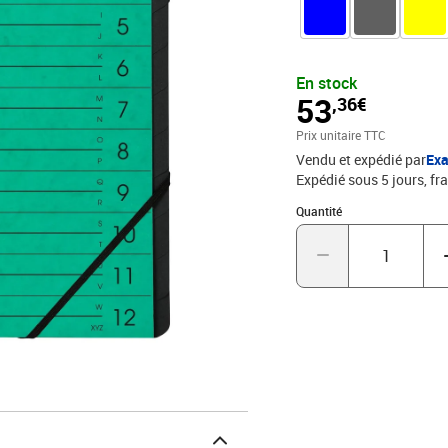
une belle élégance de c
En stock
53
,36€
Prix unitaire TTC
Vendu et expédié par
Ex
Expédié sous 5 jours, fra
Quantité : 1
Quantité