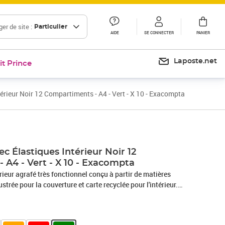
er de site :
Particulier
AIDE
SE CONNECTER
PANIER
Laposte.net
it Prince
térieur Noir 12 Compartiments - A4 - Vert - X 10 - Exacompta
ec Élastiques Intérieur Noir 12
 A4 - Vert - X 10 - Exacompta
rieur agrafé très fonctionnel conçu à partir de matières
ustrée pour la couverture et carte recyclée pour l'intérieur.
atégorie et transporter des documents perforés ou non
rimée pour faciliter l'identification des compartiments.
ocuments grâce aux élastiques. Intérieur en carte noire pour