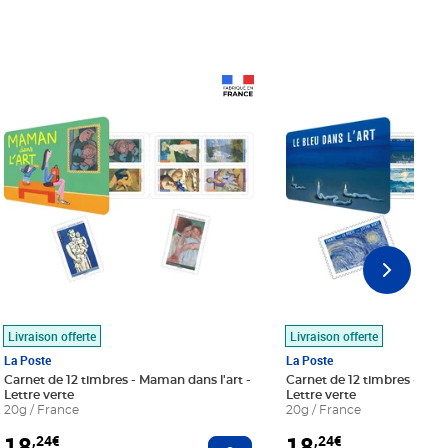
Prix 18,24€
Prix 18,24€
Livraison offerte
Livraison offerte
La Poste
La Poste
Carnet de 12 timbres - Maman dans l'art -
Carnet de 12 timbres - Le bl
Lettre verte
Lettre verte
20g / France
20g / France
18
18
,24€
,24€
r au panier
Ajouter au panier