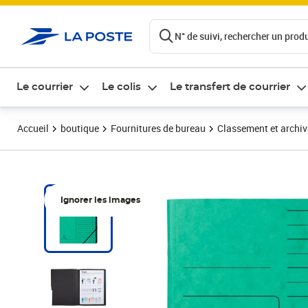
ontenu de la page
N° de suivi, rechercher un produi
Le courrier
Le colis
Le transfert de courrier
Accueil
boutique
Fournitures de bureau
Classement et archi
Ignorer les images