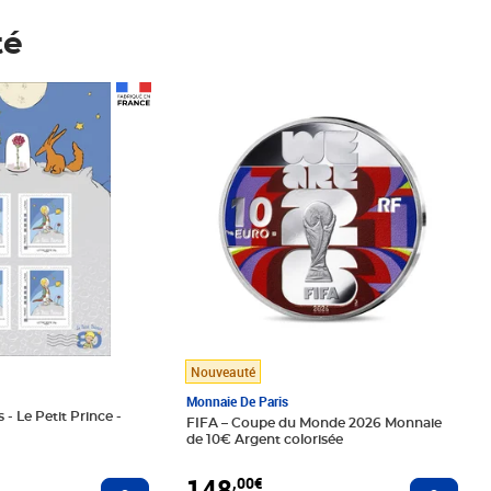
té
Prix 148,00€
Nouveauté
Monnaie De Paris
 - Le Petit Prince -
FIFA – Coupe du Monde 2026 Monnaie
de 10€ Argent colorisée
148
,00€
Ajouter au panier
Ajoute