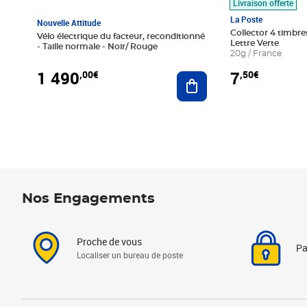
Livraison offerte
La Poste
Nouvelle Attitude
Collector 4 timbres
Vélo électrique du facteur, reconditionné
Lettre Verte
- Taille normale - Noir/ Rouge
20g / France
1 490
7
,00€
,50€
Ajouter au panier
Nos Engagements
Proche de vous
Pa
Localiser un bureau de poste