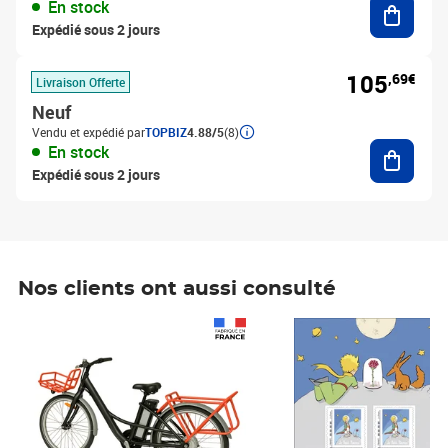
En stock
Expédié sous 2 jours
105
,69€
Livraison Offerte
Neuf
Vendu et expédié par
TOPBIZ
4.88/5
(8)
Ajouter
En stock
Expédié sous 2 jours
Nos clients ont aussi consulté
Prix 1 490,00€
Prix 7,50€