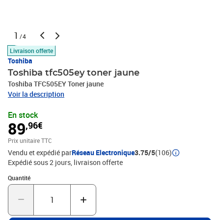
1
/4
Livraison offerte
Toshiba
Toshiba tfc505ey toner jaune
Toshiba TFC505EY Toner jaune
Voir la description
En stock
89
,96€
Prix unitaire TTC
Vendu et expédié par
Réseau Electronique
3.75/5
(106)
Expédié sous 2 jours
livraison offerte
Quantité : 1
Quantité