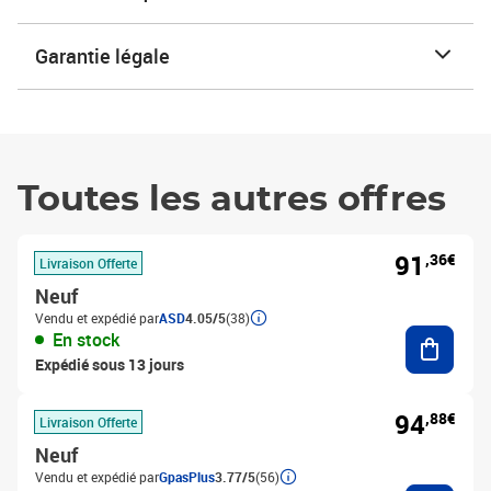
Garantie légale
Toutes les autres offres
91
,36€
Livraison Offerte
Neuf
Vendu et expédié par
ASD
4.05/5
(38)
Ajouter
En stock
Expédié sous 13 jours
94
,88€
Livraison Offerte
Neuf
Vendu et expédié par
GpasPlus
3.77/5
(56)
Ajouter