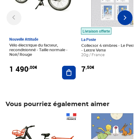
Livraison offerte
Nouvelle Attitude
La Poste
Vélo électrique du facteur,
Collector 4 timbres - Le Petit P
reconditionné - Taille normale -
- Lettre Verte
Noir/ Rouge
20g / France
1 490
7
,00€
,50€
Ajouter au panier
Vous pourriez également aimer
Prix 1 490,00€
Prix 7,50€