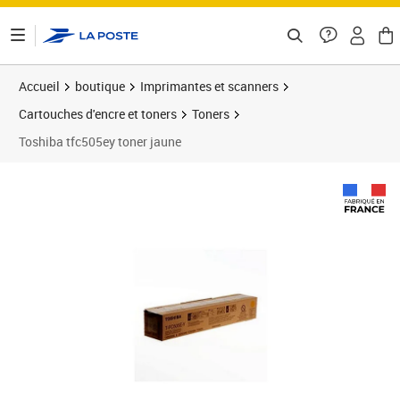
ontenu de la page
Accueil
boutique
Imprimantes et scanners
Cartouches d'encre et toners
Toners
Toshiba tfc505ey toner jaune
Prix 89,96€
Prix 9
Prix 9
Prix 1