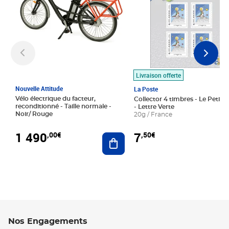
Livraison offerte
Nouvelle Attitude
La Poste
Vélo électrique du facteur,
Collector 4 timbres - Le Petit P
reconditionné - Taille normale -
- Lettre Verte
Noir/ Rouge
20g / France
1 490
7
,00€
,50€
Ajouter au panier
Nos Engagements