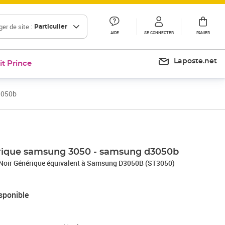
er de site :
Particulier
AIDE
SE CONNECTER
PANIER
Laposte.net
it Prince
3050b
érique samsung 3050 - samsung d3050b
Noir Générique équivalent à Samsung D3050B (ST3050)
sponible