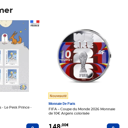
mer
Prix 148,00€
Nouveauté
Monnaie De Paris
 - Le Petit Prince -
FIFA – Coupe du Monde 2026 Monnaie
de 10€ Argent colorisée
148
,00€
Ajouter au panier
Ajoute