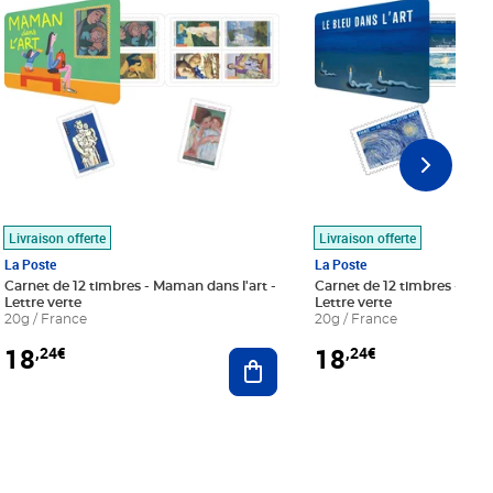
Livraison offerte
Livraison offerte
La Poste
La Poste
Carnet de 12 timbres - Maman dans l'art -
Carnet de 12 timbres - Le bl
Lettre verte
Lettre verte
20g / France
20g / France
18
18
,24€
,24€
r au panier
Ajouter au panier