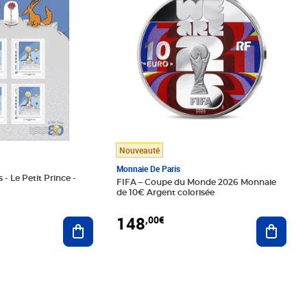
Nouveauté
Monnaie De Paris
 - Le Petit Prince -
FIFA – Coupe du Monde 2026 Monnaie
de 10€ Argent colorisée
148
,00€
Ajouter au panier
Ajoute