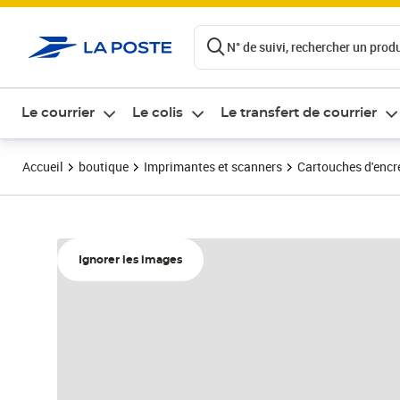
ontenu de la page
N° de suivi, rechercher un produi
Le courrier
Le colis
Le transfert de courrier
Accueil
boutique
Imprimantes et scanners
Cartouches d'encre
Ignorer les images