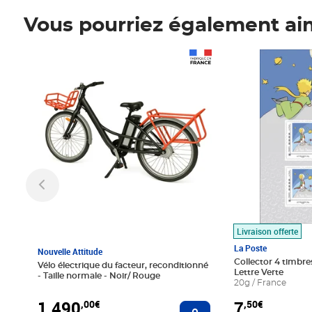
Vous pourriez également ai
Prix 1 490,00€
Prix 7,50€
Livraison offerte
La Poste
Nouvelle Attitude
Collector 4 timbres
Vélo électrique du facteur, reconditionné
Lettre Verte
- Taille normale - Noir/ Rouge
20g / France
1 490
7
,00€
,50€
Ajouter au panier