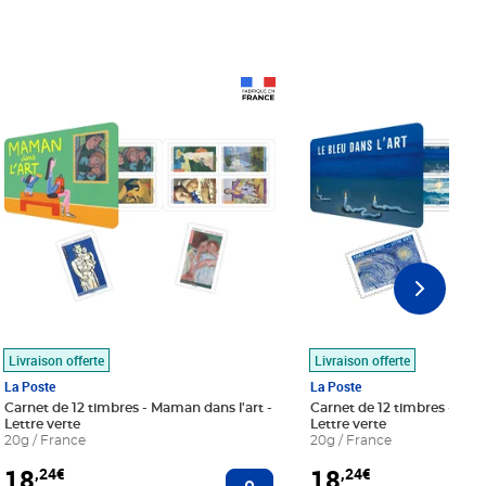
Prix 18,24€
Prix 18,24€
Livraison offerte
Livraison offerte
La Poste
La Poste
Carnet de 12 timbres - Maman dans l'art -
Carnet de 12 timbres - Le bl
Lettre verte
Lettre verte
20g / France
20g / France
18
18
,24€
,24€
r au panier
Ajouter au panier