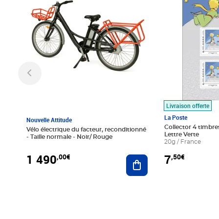
Livraison offerte
La Poste
Nouvelle Attitude
Collector 4 timbres
Vélo électrique du facteur, reconditionné
Lettre Verte
- Taille normale - Noir/ Rouge
20g / France
1 490
7
,00€
,50€
Ajouter au panier