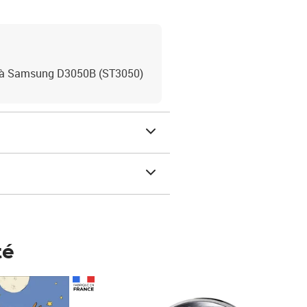
t à Samsung D3050B (ST3050)
té
Prix 148,00€