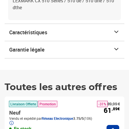
LEXMARK CX 510 Series / 510 de / 510 dhe / 510
dthe
Caractéristiques
Garantie légale
Toutes les autres offres
89,99 €
Livraison Offerte
Promotion
-31%
61
,89€
Neuf
Vendu et expédié par
Réseau Electronique
3.75/5
(106)
Ajouter
En stock