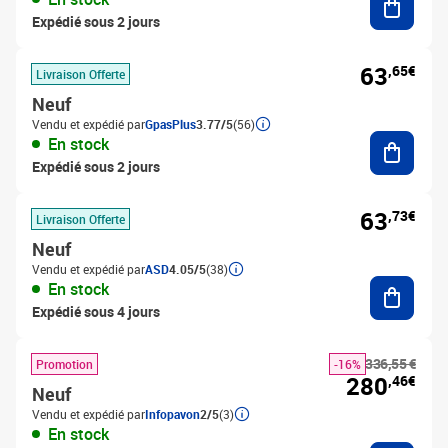
Expédié sous 2 jours
63
,65€
Livraison Offerte
Neuf
Vendu et expédié par
GpasPlus
3.77/5
(56)
Ajouter
En stock
Expédié sous 2 jours
63
,73€
Livraison Offerte
Neuf
Vendu et expédié par
ASD
4.05/5
(38)
Ajouter
En stock
Expédié sous 4 jours
336,55 €
Promotion
-16%
280
,46€
Neuf
Vendu et expédié par
Infopavon
2/5
(3)
En stock
Ajouter