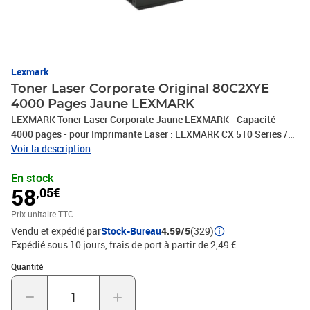
Lexmark
Toner Laser Corporate Original 80C2XYE
4000 Pages Jaune LEXMARK
LEXMARK Toner Laser Corporate Jaune LEXMARK - Capacité
4000 pages - pour Imprimante Laser : LEXMARK CX 510 Series /
510 de / 510 dhe / 510 dthe
Voir la description
En stock
58
,05€
Prix unitaire TTC
Vendu et expédié par
Stock-Bureau
4.59/5
(329)
Expédié sous 10 jours, frais de port à partir de 2,49 €
Quantité : 1
Quantité