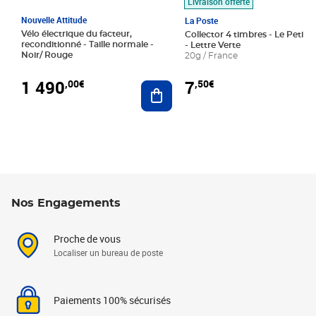
Livraison offerte
Nouvelle Attitude
La Poste
Vélo électrique du facteur,
Collector 4 timbres - Le Petit P
reconditionné - Taille normale -
- Lettre Verte
Noir/ Rouge
20g / France
1 490
7
,00€
,50€
Ajouter au panier
Nos Engagements
Proche de vous
Localiser un bureau de poste
Paiements 100% sécurisés