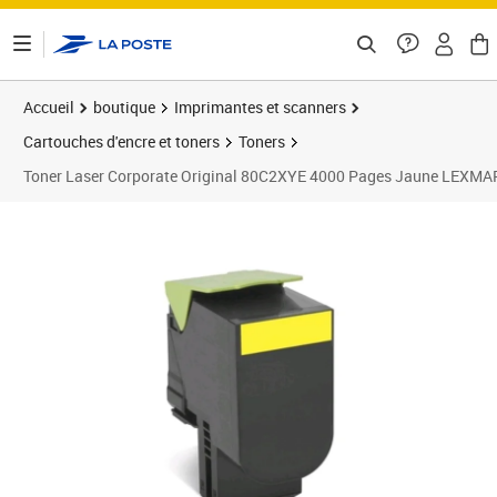
ontenu de la page
Accueil
boutique
Imprimantes et scanners
Cartouches d'encre et toners
Toners
Toner Laser Corporate Original 80C2XYE 4000 Pages Jaune LEXMA
Prix 58,05€
Prix b
Prix 6
Prix 6
Prix 6
Prix b
Prix 2