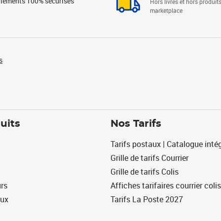
iements 100% sécurisés
Hors livres et hors produit
marketplace
s
uits
Nos Tarifs
Tarifs postaux | Catalogue intég
Grille de tarifs Courrier
Grille de tarifs Colis
urs
Affiches tarifaires courrier colis
eux
Tarifs La Poste 2027