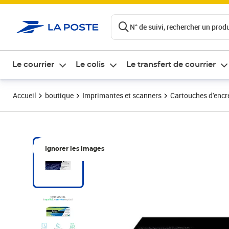
ontenu de la page
N° de suivi, rechercher un produi
Le courrier
Le colis
Le transfert de courrier
Accueil
boutique
Imprimantes et scanners
Cartouches d'encre
Ignorer les images