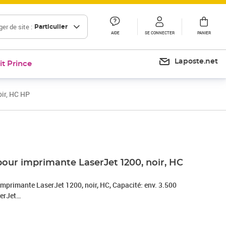
er de site :
Particulier
AIDE
SE CONNECTER
PANIER
Laposte.net
it Prince
oir, HC HP
Prix 104,42€
Prix 105,53€
Prix 111,81€
pour imprimante LaserJet 1200, noir, HC
imprimante LaserJet 1200, noir, HC, Capacité: env. 3.500
erJet
0W/1005W/1200SE/1220SE/3310/,
/3320NMFP/3320MFP/3330/3330MFP/3380MF