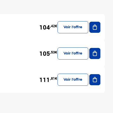
Ajouter a
104
,42€
Voir l'offre
Ajouter a
105
,53€
Voir l'offre
Ajouter a
111
,81€
Voir l'offre