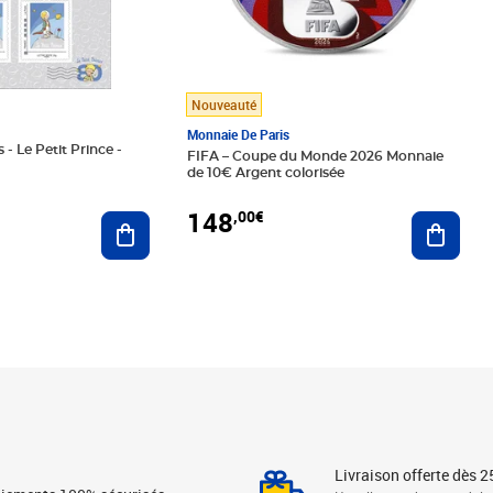
Nouveauté
Monnaie De Paris
 - Le Petit Prince -
FIFA – Coupe du Monde 2026 Monnaie
de 10€ Argent colorisée
148
,00€
Ajouter au panier
Ajoute
Livraison offerte dès 2