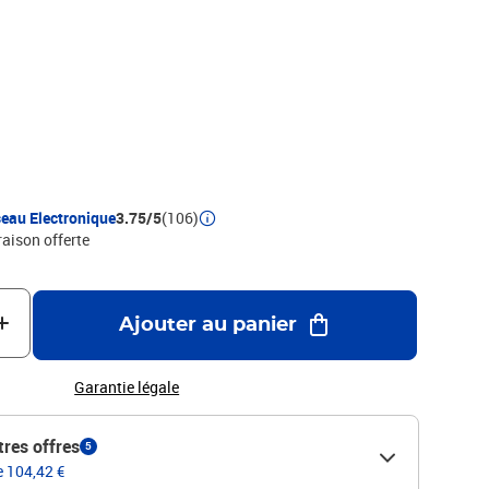
eau Electronique
3.75/5
(106)
raison offerte
Ajouter au panier
Garantie légale
tres offres
5
e 104,42 €