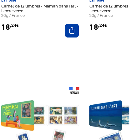
La Poste
La Poste
Carnet de 12 timbres - Maman dans l'art -
Carnet de 12 timbres - Le bl
Lettre verte
Lettre verte
20g / France
20g / France
18
18
,24€
,24€
r au panier
Ajouter au panier
Prix 18,24€
Prix 18,24€