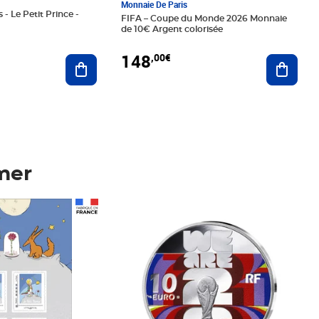
Monnaie De Paris
 - Le Petit Prince -
FIFA – Coupe du Monde 2026 Monnaie
de 10€ Argent colorisée
148
,00€
Ajouter au panier
Ajoute
mer
Prix 148,00€