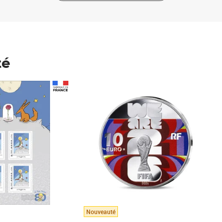
té
Prix 148,00€
Nouveauté