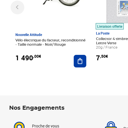
Livraison offerte
La Poste
Nouvelle Attitude
Collector 4 timbres
Vélo électrique du facteur, reconditionné
Lettre Verte
- Taille normale - Noir/ Rouge
20g / France
1 490
7
,00€
,50€
Ajouter au panier
Nos Engagements
Proche de vous