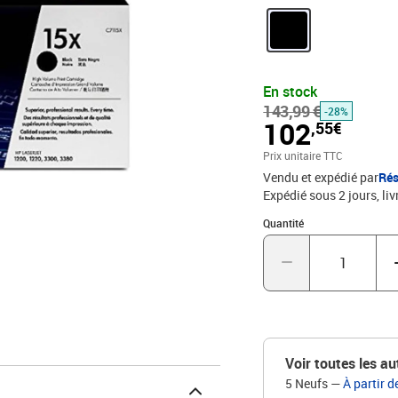
En stock
143,99 €
-28%
102
,55€
Prix unitaire TTC
Vendu et expédié par
Rés
Expédié sous 2 jours
liv
Quantité : 1
Quantité
Voir toutes les au
5 Neufs
—
À partir d