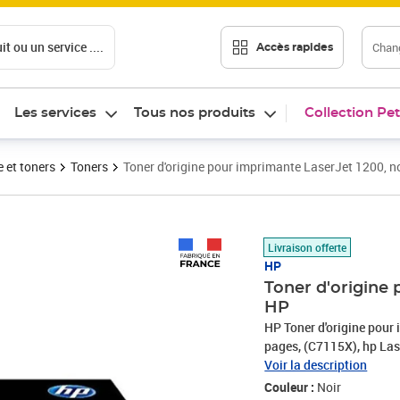
t ou un service ....
Chang
Accès rapides
Les services
Tous nos produits
Collection Pet
 et toners
Toners
Toner d'origine pour imprimante LaserJet 1200, n
Prix barré 143,99 €
Prix 102,55€
Livraison offerte
HP
Toner d'origine 
HP
HP Toner d'origine pour 
pages, (C7115X), hp Las
1200N/1220/1000/100
Voir la description
3300/3300MFP/3320N
Couleur :
Noir