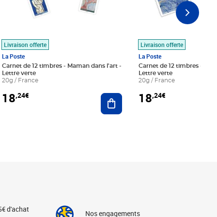
Livraison offerte
Livraison offerte
La Poste
La Poste
Carnet de 12 timbres - Maman dans l'art -
Carnet de 12 timbres - Le bl
Lettre verte
Lettre verte
20g / France
20g / France
18
18
,24€
,24€
r au panier
Ajouter au panier
5€ d'achat
Nos engagements