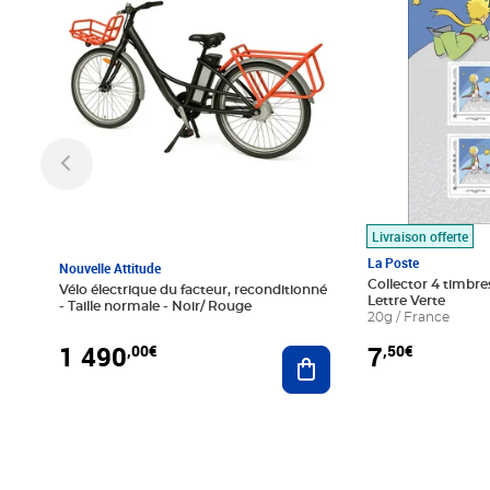
Livraison offerte
La Poste
Nouvelle Attitude
Collector 4 timbres
Vélo électrique du facteur, reconditionné
Lettre Verte
- Taille normale - Noir/ Rouge
20g / France
1 490
7
,00€
,50€
Ajouter au panier