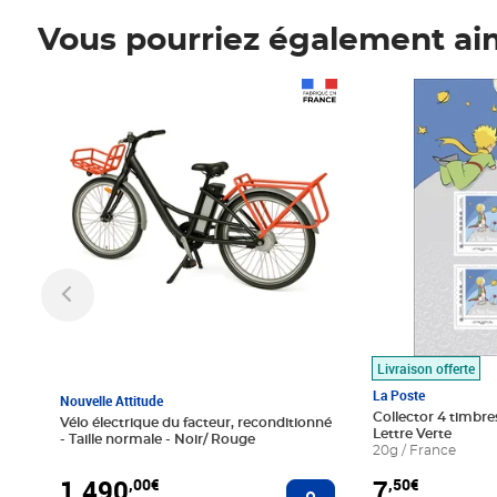
Vous pourriez également ai
Prix 1 490,00€
Prix 7,50€
Livraison offerte
La Poste
Nouvelle Attitude
Collector 4 timbres
Vélo électrique du facteur, reconditionné
Lettre Verte
- Taille normale - Noir/ Rouge
20g / France
1 490
7
,00€
,50€
Ajouter au panier