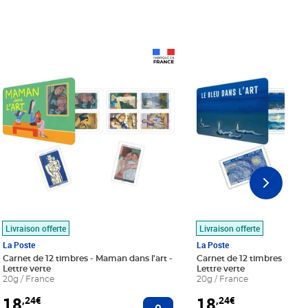
Prix 18,24€
Prix 18,24€
Livraison offerte
Livraison offerte
La Poste
La Poste
Carnet de 12 timbres - Maman dans l'art -
Carnet de 12 timbres - Le bl
Lettre verte
Lettre verte
20g / France
20g / France
18
18
,24€
,24€
r au panier
Ajouter au panier