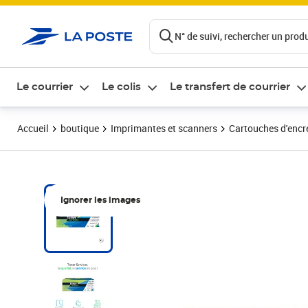
ontenu de la page
N° de suivi, rechercher un produi
Le courrier
Le colis
Le transfert de courrier
Accueil
boutique
Imprimantes et scanners
Cartouches d'encre
Ignorer les images