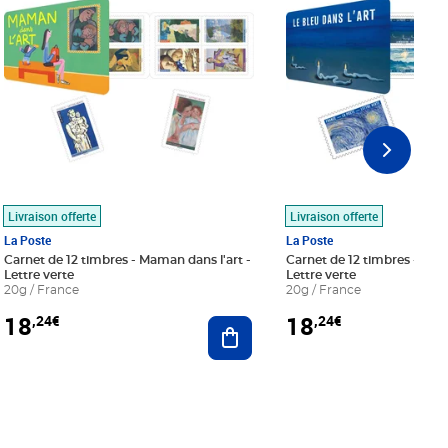
Livraison offerte
Livraison offerte
La Poste
La Poste
Carnet de 12 timbres - Maman dans l'art -
Carnet de 12 timbres - Le bl
Lettre verte
Lettre verte
20g / France
20g / France
18
18
,24€
,24€
r au panier
Ajouter au panier