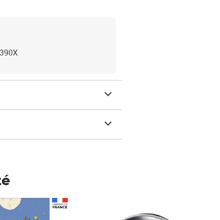
1390X
té
Prix 148,00€