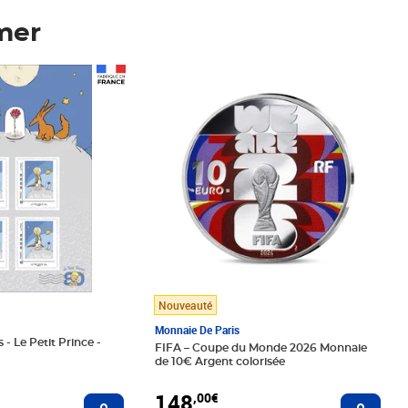
mer
Prix 148,00€
Nouveauté
Monnaie De Paris
 - Le Petit Prince -
FIFA – Coupe du Monde 2026 Monnaie
de 10€ Argent colorisée
148
,00€
Ajouter au panier
Ajoute