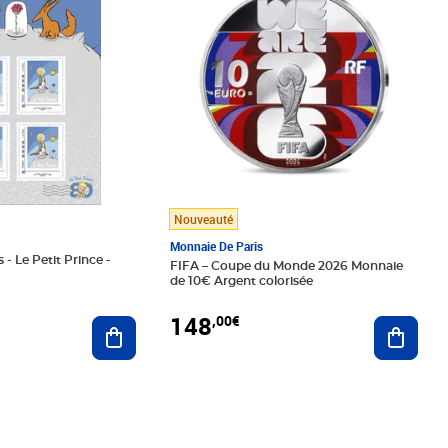
Nouveauté
Monnaie De Paris
 - Le Petit Prince -
FIFA – Coupe du Monde 2026 Monnaie
de 10€ Argent colorisée
148
,00€
Ajouter au panier
Ajoute