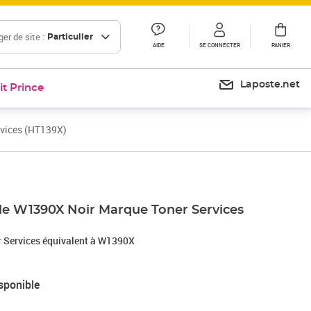
er de site :
Particulier
AIDE
SE CONNECTER
PANIER
Laposte.net
it Prince
vices (HT139X)
e W1390X Noir Marque Toner Services
r Services équivalent à W1390X
sponible