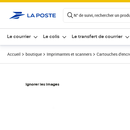
ontenu de la page
N° de suivi, rechercher un produi
Le courrier
Le colis
Le transfert de courrier
Accueil
boutique
Imprimantes et scanners
Cartouches d'encre
Ignorer les images