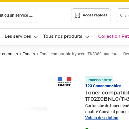
t ou un service ....
Chang
Accès rapides
Les services
Tous nos produits
Collection Pet
 et toners
Toners
Toner compatible Kyocera TK5380 magenta – 
Prix 36,99€
Livraison offerte
123 Consommables
Toner compatib
1T02Z0BNL0/TK
Cartouche de toner gé
qualité.Convient pour u
ECOSYS MA4000cifxKy
Voir la description
PA4000cxRendement : 1