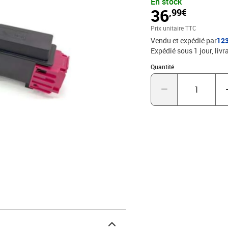
En stock
36
,99€
Prix unitaire TTC
Vendu et expédié par
12
Expédié sous 1 jour
livr
Quantité : 1
Quantité