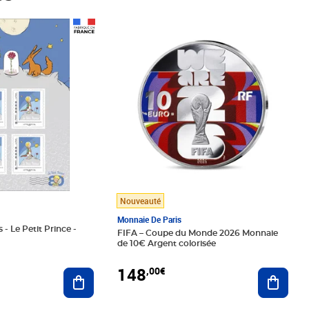
Prix 148,00€
Nouveauté
Monnaie De Paris
 - Le Petit Prince -
FIFA – Coupe du Monde 2026 Monnaie
de 10€ Argent colorisée
148
,00€
Ajouter au panier
Ajoute