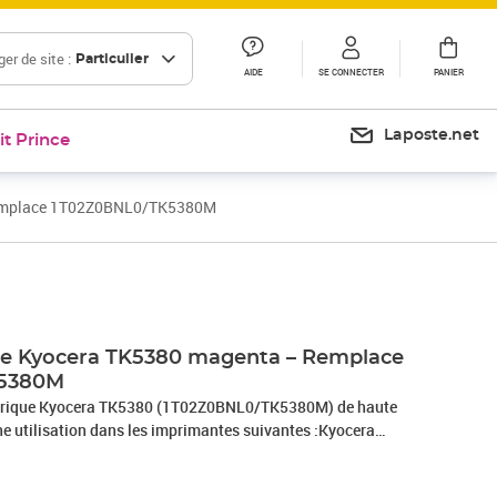
er de site :
Particulier
AIDE
SE CONNECTER
PANIER
Laposte.net
it Prince
Remplace 1T02Z0BNL0/TK5380M
le Kyocera TK5380 magenta – Remplace
5380M
nérique Kyocera TK5380 (1T02Z0BNL0/TK5380M) de haute
ne utilisation dans les imprimantes suivantes :Kyocera
ocera ECOSYS MA4000cixKyocera ECOSYS
0 000 pages