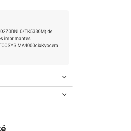
(1T02Z0BNL0/TK5380M) de
les imprimantes
a ECOSYS MA4000cixKyocera
té