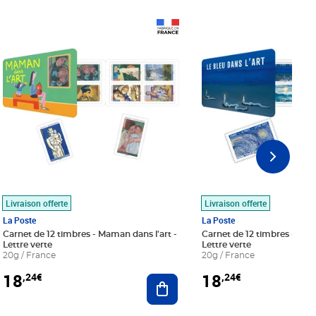
Prix 18,24€
Prix 18,24€
Livraison offerte
Livraison offerte
La Poste
La Poste
Carnet de 12 timbres - Maman dans l'art -
Carnet de 12 timbres - Le bl
Lettre verte
Lettre verte
20g / France
20g / France
18
18
,24€
,24€
r au panier
Ajouter au panier