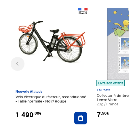
Prix 1 490,00€
Prix 7,50€
Livraison offerte
La Poste
Nouvelle Attitude
Collector 4 timbres
Vélo électrique du facteur, reconditionné
Lettre Verte
- Taille normale - Noir/ Rouge
20g / France
1 490
7
,00€
,50€
Ajouter au panier