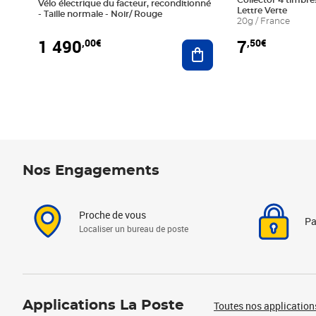
Collector 4 timbres
Vélo électrique du facteur, reconditionné
Lettre Verte
- Taille normale - Noir/ Rouge
20g / France
1 490
7
,00€
,50€
Ajouter au panier
Nos Engagements
Proche de vous
Pa
Localiser un bureau de poste
Applications La Poste
Toutes nos application