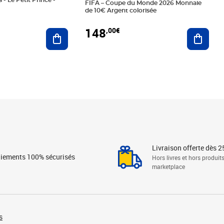
 - Le Petit Prince -
FIFA – Coupe du Monde 2026 Monnaie
de 10€ Argent colorisée
148
,00€
Ajouter au panier
Ajoute
Livraison offerte dès 2
iements 100% sécurisés
Hors livres et hors produit
marketplace
s