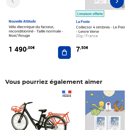
Livraison offerte
Nouvelle Attitude
La Poste
Vélo électrique du facteur,
Collector 4 timbres - Le Petit P
reconditionné - Taille normale -
- Lettre Verte
Noir/ Rouge
20g / France
1 490
7
,00€
,50€
Ajouter au panier
Vous pourriez également aimer
Prix 1 490,00€
Prix 7,50€