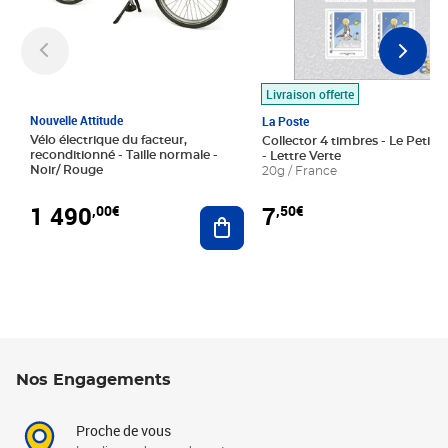
Livraison offerte
Nouvelle Attitude
La Poste
Vélo électrique du facteur,
Collector 4 timbres - Le Petit P
reconditionné - Taille normale -
- Lettre Verte
Noir/ Rouge
20g / France
1 490
7
,00€
,50€
Ajouter au panier
Nos Engagements
Proche de vous