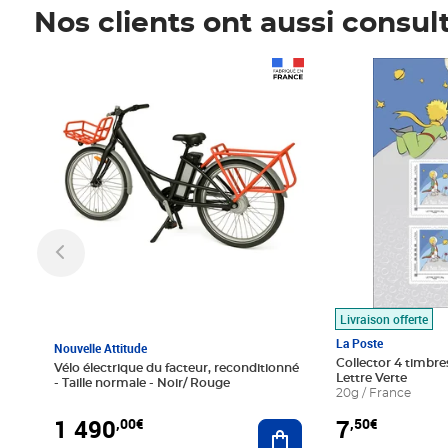
Nos clients ont aussi consul
Prix 1 490,00€
Prix 7,50€
Livraison offerte
La Poste
Nouvelle Attitude
Collector 4 timbres
Vélo électrique du facteur, reconditionné
Lettre Verte
- Taille normale - Noir/ Rouge
20g / France
1 490
7
,00€
,50€
Ajouter au panier