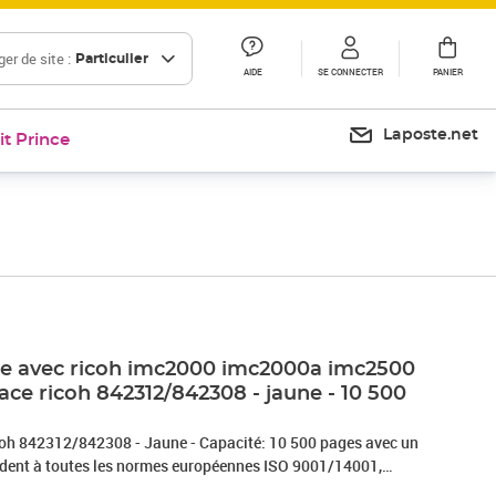
er de site :
Particulier
AIDE
SE CONNECTER
PANIER
Laposte.net
it Prince
le avec ricoh imc2000 imc2000a imc2500
ce ricoh 842312/842308 - jaune - 10 500
 842312/842308 - Jaune - Capacité: 10 500 pages avec un
ndent à toutes les normes européennes ISO 9001/14001,
e haute qualité qui garantie une excellence qualité