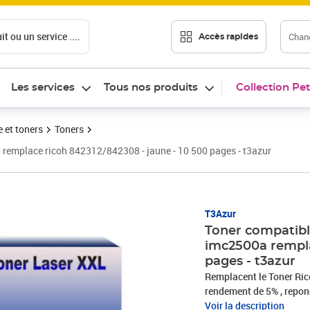
t ou un service ....
Chang
Accès rapides
Les services
Tous nos produits
Collection Pet
 et toners
Toners
emplace ricoh 842312/842308 - jaune - 10 500 pages - t3azur
Prix 59,90€
T3Azur
Toner compatib
imc2500a rempla
pages - t3azur
Remplacent le Toner Ricoh
rendement de 5% , repo
STMC, CE, ROHS . Encre d
Voir la description