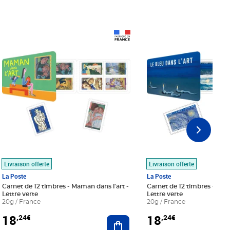
Prix 18,24€
Prix 18,24€
Livraison offerte
Livraison offerte
La Poste
La Poste
Carnet de 12 timbres - Maman dans l'art -
Carnet de 12 timbres - Le bl
Lettre verte
Lettre verte
20g / France
20g / France
18
18
,24€
,24€
r au panier
Ajouter au panier