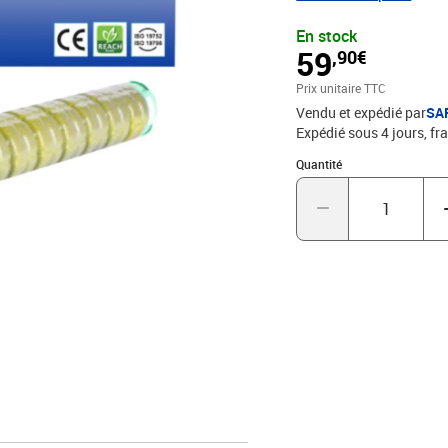
d'impression - Marque
En stock
59
,90€
Prix unitaire TTC
Vendu et expédié par
SA
Expédié sous 4 jours, fra
Quantité : 1
Quantité