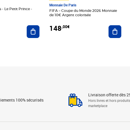
Monnaie De Paris
 - Le Petit Prince -
FIFA – Coupe du Monde 2026 Monnaie
de 10€ Argent colorisée
148
,00€
Ajouter au panier
Ajoute
Livraison offerte dès 2
iements 100% sécurisés
Hors livres et hors produit
marketplace