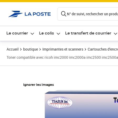
ontenu de la page
N° de suivi, rechercher un produi
Le courrier
Le colis
Le transfert de courrier
Accueil
boutique
Imprimantes et scanners
Cartouches d'encre
Toner compatible avec ricoh imc2000 imc2000a imc2500 imc2500a r
Ignorer les images