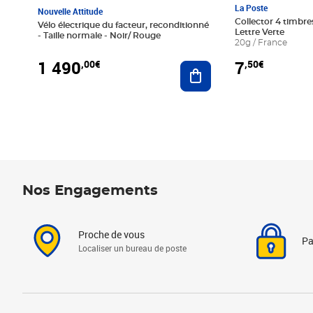
La Poste
Nouvelle Attitude
Collector 4 timbres
Vélo électrique du facteur, reconditionné
Lettre Verte
- Taille normale - Noir/ Rouge
20g / France
1 490
7
,00€
,50€
Ajouter au panier
Nos Engagements
Proche de vous
Pa
Localiser un bureau de poste