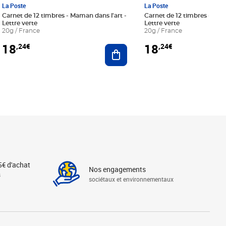
La Poste
La Poste
Carnet de 12 timbres - Maman dans l'art -
Carnet de 12 timbres - Le bl
Lettre verte
Lettre verte
20g / France
20g / France
18
18
,24€
,24€
r au panier
Ajouter au panier
5€ d'achat
Nos engagements
s
sociétaux et environnementaux
Linkedin
Instagram
X
Tiktok
Facebook
Youtube
Threads