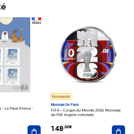
té
Prix 148,00€
Nouveauté
Monnaie De Paris
 - Le Petit Prince -
FIFA – Coupe du Monde 2026 Monnaie
de 10€ Argent colorisée
148
,00€
Ajouter au panier
Ajoute