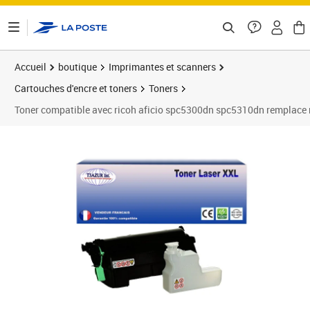
ontenu de la page
Accueil
boutique
Imprimantes et scanners
Cartouches d'encre et toners
Toners
Toner compatible avec ricoh aficio spc5300dn spc5310dn remplace 
Prix 44,90€