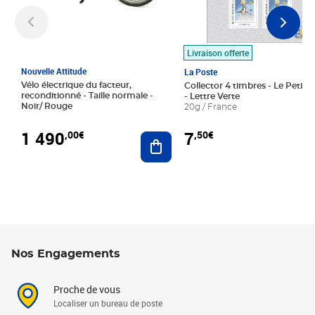
Livraison offerte
Nouvelle Attitude
La Poste
Vélo électrique du facteur,
Collector 4 timbres - Le Petit P
reconditionné - Taille normale -
- Lettre Verte
Noir/ Rouge
20g / France
1 490
7
,00€
,50€
Ajouter au panier
Nos Engagements
Proche de vous
Localiser un bureau de poste