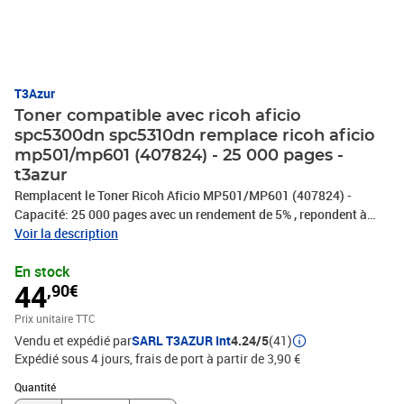
T3Azur
Toner compatible avec ricoh aficio
spc5300dn spc5310dn remplace ricoh aficio
mp501/mp601 (407824) - 25 000 pages -
t3azur
Remplacent le Toner Ricoh Aficio MP501/MP601 (407824) -
Capacité: 25 000 pages avec un rendement de 5% , repondent à
toutes les normes européennes ISO 9001/14001, STMC, CE, ROHS
Voir la description
. Encre de haute qualité qui garantie une excellence qualité
En stock
d'impression - Marque T3AZUR
44
,90€
Prix unitaire TTC
Vendu et expédié par
SARL T3AZUR Int
4.24/5
(41)
Expédié sous 4 jours, frais de port à partir de 3,90 €
Quantité : 1
Quantité