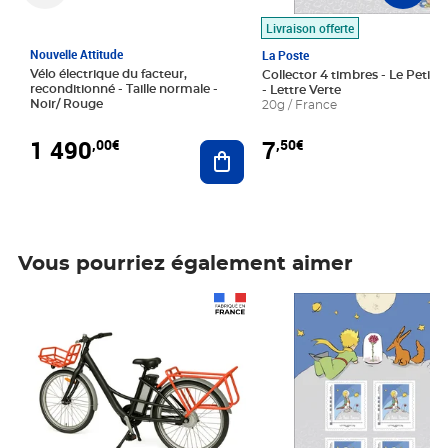
Livraison offerte
Nouvelle Attitude
La Poste
Vélo électrique du facteur,
Collector 4 timbres - Le Petit P
reconditionné - Taille normale -
- Lettre Verte
Noir/ Rouge
20g / France
1 490
7
,00€
,50€
Ajouter au panier
Vous pourriez également aimer
Prix 1 490,00€
Prix 7,50€