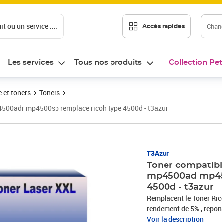
t ou un service ....
Chang
Accès rapides
Les services
Tous nos produits
Collection Pet
 et toners
Toners
500adr mp4500sp remplace ricoh type 4500d - t3azur
Prix 39,90€
T3Azur
Toner compatibl
mp4500ad mp450
4500d - t3azur
Remplacent le Toner Ric
rendement de 5% , repo
STMC, CE, ROHS . Encre d
Voir la description