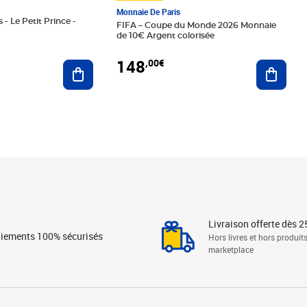
Monnaie De Paris
 - Le Petit Prince -
FIFA – Coupe du Monde 2026 Monnaie
de 10€ Argent colorisée
148
,00€
Ajouter au panier
Ajoute
Livraison offerte dès 2
iements 100% sécurisés
Hors livres et hors produit
marketplace