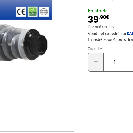
d'impression - Marque
En stock
39
,90€
Prix unitaire TTC
Vendu et expédié par
SA
Expédié sous 4 jours, fra
Quantité : 1
Quantité