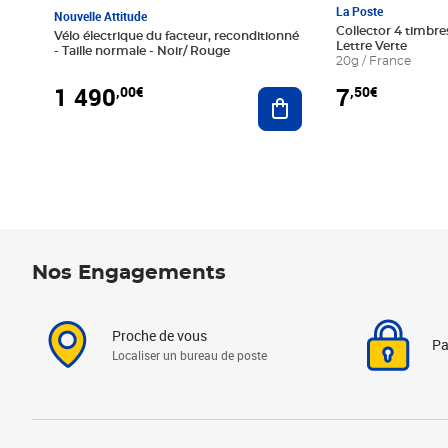
La Poste
Nouvelle Attitude
Collector 4 timbres
Vélo électrique du facteur, reconditionné
Lettre Verte
- Taille normale - Noir/ Rouge
20g / France
1 490
7
,00€
,50€
Ajouter au panier
Nos Engagements
Proche de vous
Pa
Localiser un bureau de poste