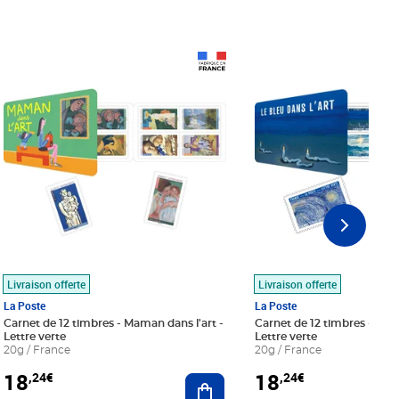
Prix 18,24€
Prix 18,24€
Livraison offerte
Livraison offerte
La Poste
La Poste
Carnet de 12 timbres - Maman dans l'art -
Carnet de 12 timbres - Le bl
Lettre verte
Lettre verte
20g / France
20g / France
18
18
,24€
,24€
r au panier
Ajouter au panier