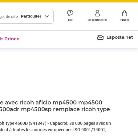
er de site :
Particulier
AIDE
SE CONNECTER
PANIER
Laposte.net
it Prince
e avec ricoh aficio mp4500 mp4500
0adr mp4500sp remplace ricoh type
oh Type 4500D (841347) - Capacité: 30 000 pages avec un
ndent à toutes les normes européennes ISO 9001/14001,
e haute qualité qui garantie une excellence qualité