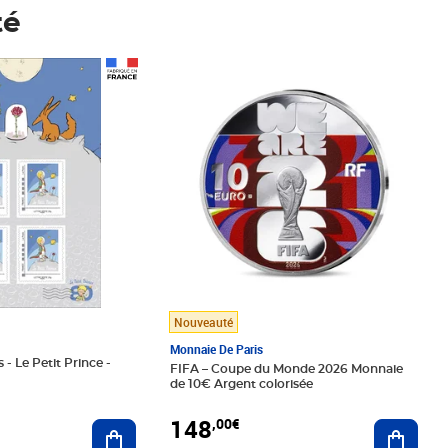
té
Prix 148,00€
Nouveauté
Monnaie De Paris
 - Le Petit Prince -
FIFA – Coupe du Monde 2026 Monnaie
de 10€ Argent colorisée
148
,00€
Ajouter au panier
Ajoute