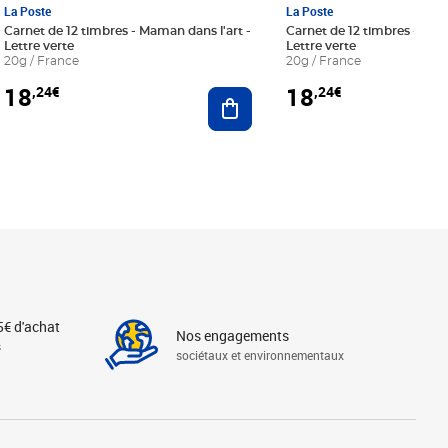
La Poste
La Poste
Carnet de 12 timbres - Maman dans l'art -
Carnet de 12 timbres - Le bl
Lettre verte
Lettre verte
20g / France
20g / France
18
18
,24€
,24€
r au panier
Ajouter au panier
5€ d'achat
Nos engagements
s
sociétaux et environnementaux
Linkedin
Instagram
X
Tiktok
Facebook
Youtube
Threads