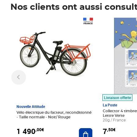
Nos clients ont aussi consul
Prix 1 490,00€
Prix 7,50€
Livraison offerte
La Poste
Nouvelle Attitude
Collector 4 timbres
Vélo électrique du facteur, reconditionné
Lettre Verte
- Taille normale - Noir/ Rouge
20g / France
1 490
7
,00€
,50€
Ajouter au panier