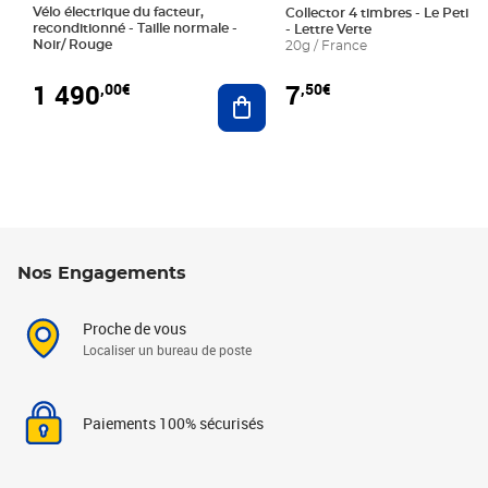
Vélo électrique du facteur,
Collector 4 timbres - Le Petit P
reconditionné - Taille normale -
- Lettre Verte
Noir/ Rouge
20g / France
1 490
7
,00€
,50€
Ajouter au panier
Nos Engagements
Proche de vous
Localiser un bureau de poste
Paiements 100% sécurisés