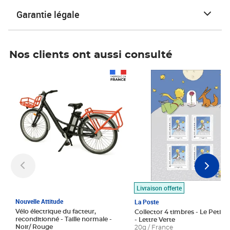
Garantie légale
Nos clients ont aussi consulté
Prix 1 490,00€
Prix 7,50€
Livraison offerte
Nouvelle Attitude
La Poste
Vélo électrique du facteur,
Collector 4 timbres - Le Petit P
reconditionné - Taille normale -
- Lettre Verte
Noir/ Rouge
20g / France