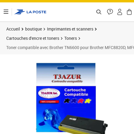
ontenu de la page
Accueil
boutique
Imprimantes et scanners
Cartouches d'encre et toners
Toners
Toner compatible avec Brother TN6600 pour Brother MFC8820D, M
Prix 24,90€