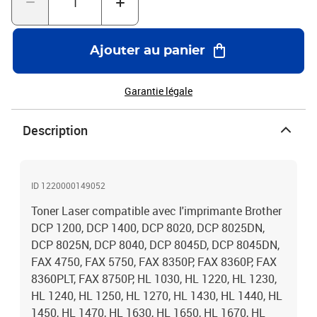
européennes ISO 9001/14001, STMC, CE, ROHS . Encre de haute
qualité qui garantie une excellence qualité d'impression - Marque
T3AZUR
Ajouter au panier
Garantie légale
Description
ID 1220000149052
Toner Laser compatible avec l'imprimante Brother
DCP 1200, DCP 1400, DCP 8020, DCP 8025DN,
DCP 8025N, DCP 8040, DCP 8045D, DCP 8045DN,
FAX 4750, FAX 5750, FAX 8350P, FAX 8360P, FAX
8360PLT, FAX 8750P, HL 1030, HL 1220, HL 1230,
HL 1240, HL 1250, HL 1270, HL 1430, HL 1440, HL
1450, HL 1470, HL 1630, HL 1650, HL 1670, HL