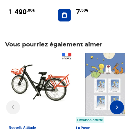
1 490
7
,00€
,50€
Ajouter au panier
Vous pourriez également aimer
Prix 1 490,00€
Prix 7,50€
Livraison offerte
Nouvelle Attitude
La Poste