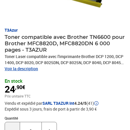
T3Azur
Toner compatible avec Brother TN6600 pour
Brother MFC8820D, MFC8820DN 6 000
pages - T3AZUR
Toner Laser compatible avec l'imprimante Brother DCP 1200, DCP
1400, DCP 8020, DCP 8025DN, DCP 8025N, DCP 8040, DCP 8045D,
DCP 8045DN, FAX 4750, FAX 5750, FAX 8350P, FAX 8360P, FAX
Voir la description
8360PLT, FAX 8750P, HL 1030, HL 1220, HL 1230, HL 1240, HL
En stock
1250, HL 1270, HL 1430, HL 1440, HL 1450, HL 1470, HL 1630, HL
24
,90€
1650, HL 1670, HL 1850, HL 1870, HL 5030, HL 5040, HL 5050, HL
5070N, HL 5130, HL 5140, HL 5150D, HL 5150DLT, HL 5170DN, HL
Prix unitaire TTC
P2500, MFC 8220, MFC 8300, MFC 8420, MFC 8440, MFC 8500,
Vendu et expédié par
SARL T3AZUR Int
4.24/5
(41)
MFC 8700, MFC 8820D, MFC 8820DN, MFC 8840D, MFC 8840DN,
Expédié sous 3 jours, frais de port à partir de 3,90 €
MFC 9650, MFC 9660, MFC 9750, MFC 9760, MFC 9850, MFC
9860, MFC 9870, MFC 9880- 100% Compatible - Remplacent les
Quantité : 1
Quantité
Toners Brother TN3060/TN6600/TN7600 Noire - Capacité: 6 000
pages avec un rendement de 5% , repondent à toutes les normes